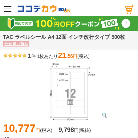
メニュー
TAC ラベルシール A4 12面 インチ改行タイプ 500枚
合せ買い商品
21.
1
件
1枚あたり
56
円
(税込)
10,777
9,798
円
(税込)
円
(税抜)