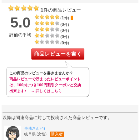
1
件の商品レビュー
5.0
1
(
件)
0
(
件)
0
(
件)
評価の平均
0
(
件)
0
(
件)
商品レビューを書く
この商品のレビューを書きませんか？
商品レビューで貯まったレビューポイント
は、100pにつき100円割引クーポンと交換
出来ます♪
→ 詳しくはこちら
以降は関連商品に対して投稿された商品レビューです。
事務さん (4)
岐阜県 (女性)
購入者