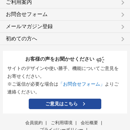
keyboard_arrow_right
ご利用案内
keyboard_arrow_right
お問合せフォーム
keyboard_arrow_right
メールマガジン登録
keyboard_arrow_right
初めての方へ
お客様の声をお聞かせください
サイトのデザインや使い勝手、機能についてご意見を
お寄せください。
※ご返信が必要な場合は
「お問合せフォーム」
よりご
連絡ください。
ご意見はこちら
会員規約
|
ご利用環境
|
会社概要
|
プライバシーポリシー
|