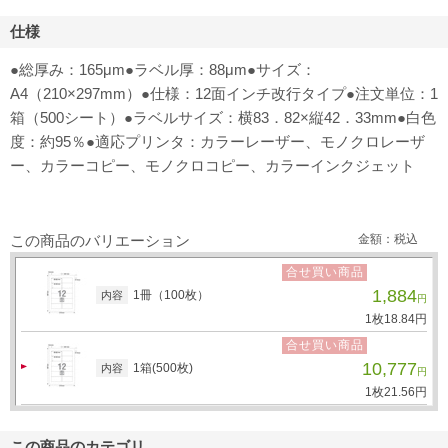
仕様
●総厚み：165μm●ラベル厚：88μm●サイズ：
A4（210×297mm）●仕様：12面インチ改行タイプ●注文単位：1
箱（500シート）●ラベルサイズ：横83．82×縦42．33mm●白色
度：約95％●適応プリンタ：カラーレーザー、モノクロレーザ
ー、カラーコピー、モノクロコピー、カラーインクジェット
この商品のバリエーション
金額：税込
合せ買い商品
1,884
1冊（100枚）
内容
円
1枚
18.
84
円
合せ買い商品
10,777
1箱(500枚)
内容
円
1枚
21.
56
円
この商品のカテゴリ