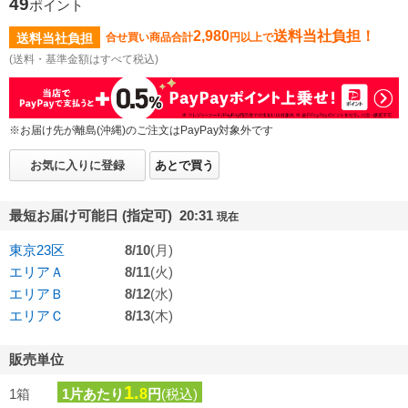
49
ポイント
2,980
送料当社負担！
送料当社負担
合せ買い商品合計
円以上で
(送料・基準金額はすべて税込)
※お届け先が離島(沖縄)のご注文はPayPay対象外です
お気に入りに登録
あとで買う
最短お届け可能日 (指定可) 20:31
現在
東京23区
8/10
(月)
エリアＡ
8/11
(火)
エリアＢ
8/12
(水)
エリアＣ
8/13
(木)
販売単位
1.
1箱
1片あたり
8
円
(税込)