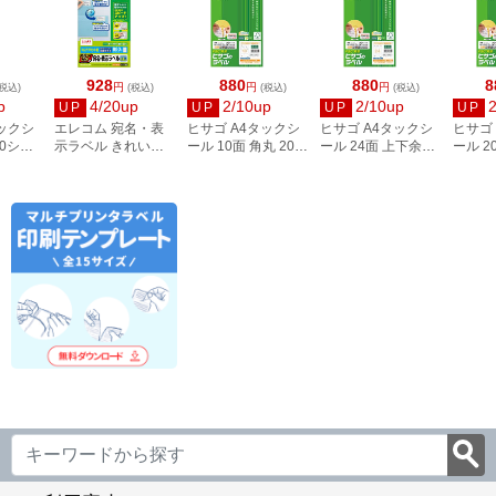
928
880
880
8
円
円
円
税込)
(税込)
(税込)
(税込)
p
4/20up
2/10up
2/10up
UP
UP
UP
UP
タックシ
エレコム 宛名・表
ヒサゴ A4タックシ
ヒサゴ A4タックシ
ヒサゴ
00シー
示ラベル きれい貼
ール 10面 角丸 20シ
ール 24面 上下余白
ール 2
3
44面付 20枚 EDT-
ート FSCOP868
20シート
FSCOP
TMEX44
FSCOP883