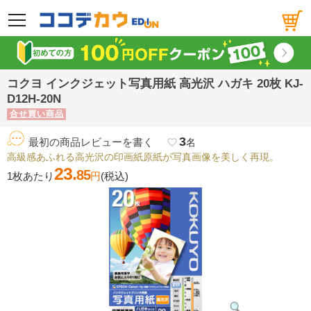
メニュー
コクヨ インクジェット写真用紙 高光沢 ハガキ 20枚 KJ-
D12H-20N
合せ買い商品
3
最初の商品レビューを書く
favorite_border
名
高級感あふれる高光沢の印画紙原紙が写真画像を美しく再現。
23.
85
1枚あたり
円
(税込)