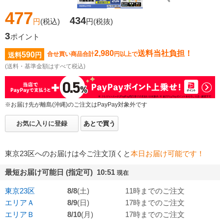
477
434
円
(税込)
円
(税抜)
3
ポイント
2,980
送料当社負担！
590
合せ買い商品合計
円以上で
送料
円
(送料・基準金額はすべて税込)
※お届け先が離島(沖縄)のご注文はPayPay対象外です
お気に入りに登録
あとで買う
東京23区へのお届けは今ご注文頂くと
本日お届け可能です！
最短お届け可能日 (指定可) 10:51
現在
東京23区
8/8
(土)
11時までのご注文
エリアＡ
8/9
(日)
17時までのご注文
エリアＢ
8/10
(月)
17時までのご注文