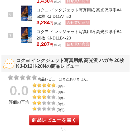
1,430
合せ買い商品
円
(税込)
コクヨ インクジェット写真用紙 高光沢厚手A4
6
50枚 KJ-D11A4-50
3,284
合せ買い商品
円
(税込)
コクヨ インクジェット写真用紙 高光沢厚手B4
7
20枚 KJ-D11B4-20
2,207
合せ買い商品
円
(税込)
コクヨ インクジェット写真用紙 高光沢 ハガキ 20枚
KJ-D12H-20Nの商品レビュー
商品レビューはまだありません。
0.0
0
(
件)
0
(
件)
0
(
件)
評価の平均
0
(
件)
0
(
件)
商品レビューを書く