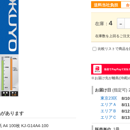
送料当社負担
合
-
4
在庫：
在庫数を上回るご注文
比較リストで商品を
※お届け先が離島(沖縄)
お届け日
(指定可) 2
東京23区
8/10
エリアＡ
8/11
エリアＢ
8/12
品があります
エリアＣ
8/13
100枚 KJ-G14A4-100
1冊
販売単位