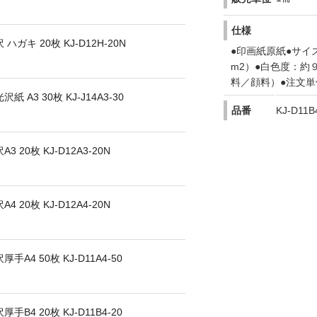
仕様
キ 20枚 KJ-D12H-20N
●印画紙原紙●サイ
m2）●白色度：約
料／顔料）●注文
3 30枚 KJ-J14A3-30
品番
KJ-D11B
0枚 KJ-D12A3-20N
0枚 KJ-D12A4-20N
4 50枚 KJ-D11A4-50
4 20枚 KJ-D11B4-20