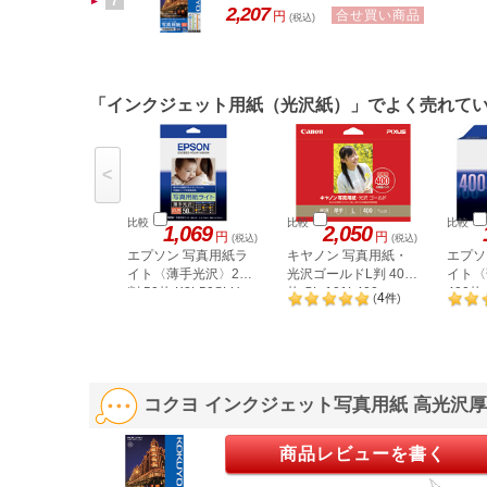
7
2,207
合せ買い商品
円
(税込)
「インクジェット用紙（光沢紙）」でよく売れて
<
比較
比較
比較
1,069
2,050
円
円
(税込)
(税込)
エプソン 写真用紙ラ
キヤノン 写真用紙・
エプソ
イト〈薄手光沢〉2L
光沢ゴールドL判 400
イト〈
判 50枚 K2L50SLU
枚 GL-101L400
400枚 
4
(
件
)
コクヨ インクジェット写真用紙 高光沢厚手B4
商品レビューを書く