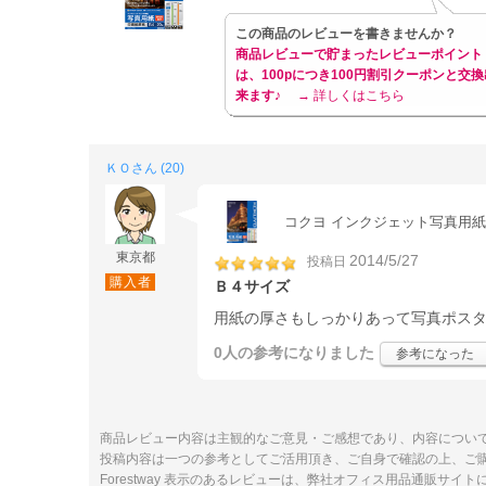
この商品のレビューを書きませんか？
商品レビューで貯まったレビューポイント
は、100pにつき100円割引クーポンと交換
来ます♪
→ 詳しくはこちら
ＫＯさん (20)
コクヨ インクジェット写真用紙 高光
東京都
2014/5/27
投稿日
購入者
Ｂ４サイズ
用紙の厚さもしっかりあって写真ポス
0人
の参考になりました
参考になった
商品レビュー内容は主観的なご意見・ご感想であり、内容につい
投稿内容は一つの参考としてご活用頂き、ご自身で確認の上、ご
Forestway 表示のあるレビューは、弊社オフィス用品通販サイ