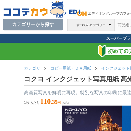
エディオングループのフォ
カテゴリーから探す
すべてのカテゴリー
▼
スーパープラ
カテゴリ
コピー用紙・ＯＡ用紙
インクジェット
コクヨ インクジェット写真用紙 高光沢厚手
高画質写真を鮮明に再現。特別な写真の印刷に最
110.
35
1枚あたり
円
(税込)