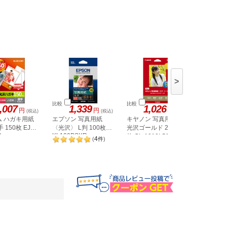
>
比較
比較
比較
,007
1,339
1,026
2,
円
円
円
(税込)
(税込)
(税込)
ム ハガキ用紙
エプソン 写真用紙
キヤノン 写真用紙・
コクヨ 
 150枚 EJH-
〈光沢〉 L判 100枚
光沢ゴールド 2L判 50
ト写真用
0
KL100PSKR
枚 GL-1012L50
紙 A3 30
4
(
件
)
30