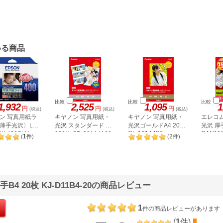
いる商品
比較
比較
比較
1,932
2,525
1,095
1
円
円
円
(税込)
(税込)
(税込)
ン 写真用紙ラ
キヤノン 写真用紙・
キヤノン 写真用紙・
エレコ
薄手光沢〉L判
光沢 スタンダード A4
光沢ゴールドA4 20枚
光沢 厚手
GL-101A420
GAH15
KL400SLU
100枚 SD-201A4100
1
2
(
件
)
(
件
)
 20枚 KJ-D11B4-20の商品レビュー
1
件の商品レビューがあります
(
1
件)