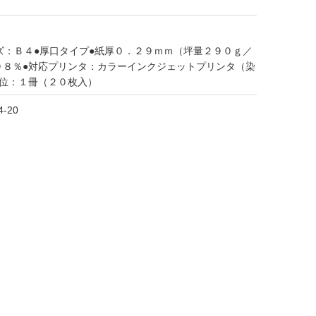
ズ：Ｂ４●厚口タイプ●紙厚０．２９ｍｍ（坪量２９０ｇ／
９８％●対応プリンタ：カラーインクジェットプリンタ（染
単位：１冊（２０枚入）
4-20