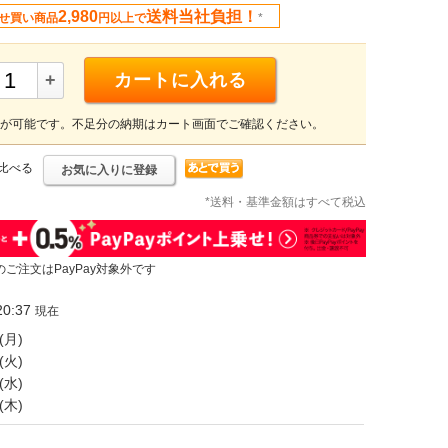
2,980
送料当社負担！
せ買い商品
円以上で
*
+
カートに入れる
が可能です。不足分の納期はカート画面でご確認ください。
比べる
お気に入りに登録
*送料・基準金額はすべて税込
のご注文はPayPay対象外です
0:37
現在
(月)
(火)
(水)
(木)