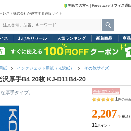
初めての方へ
|
Forestway(オフィス通
ーレスト株式会社が運営する通販サイト
イス
わけありセール
人気ランキング
新着商品
商品
用紙
インクジェット用紙（光沢紙）
その他サイズ
B4 20枚 KJ-D11B4-20
合せ買い商品
適な厚手タイプ。
1
件の商
2,207
円
(税込)
11
ポイント