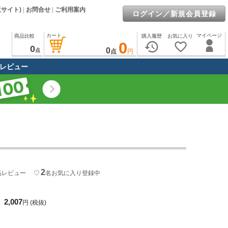
販サイト)
|
お問合せ
|
ご利用案内
ログイン／新規会員登録
カート
マイページ
商品比較
購入履歴
お気に入り
0
history
favorite_border
0
0
点
点
円
レビュー
2
品レビュー
♡
名
お気に入り登録中
2,007
円
(税抜)