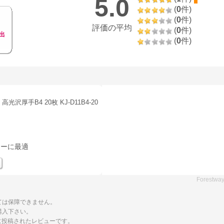
5.0
(
0
件)
(
0
件)
評価の平均
(
0
件)
出
(
0
件)
沢厚手B4 20枚 KJ-D11B4-20
ターに最適
Forestwa
ては保障できません。
購入下さい。
トに投稿されたレビューです。