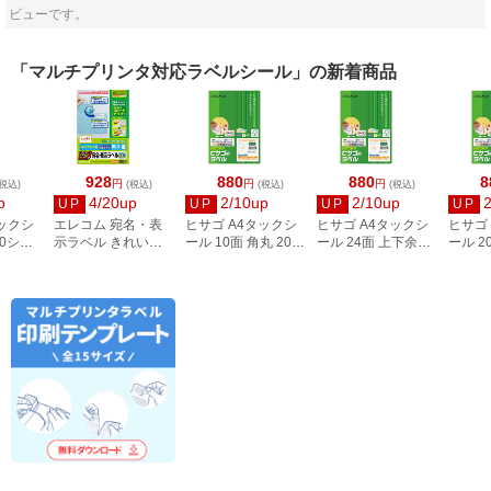
ビューです。
「マルチプリンタ対応ラベルシール」の新着商品
928
880
880
8
円
円
円
税込)
(税込)
(税込)
(税込)
p
4/20up
2/10up
2/10up
UP
UP
UP
UP
タックシ
エレコム 宛名・表
ヒサゴ A4タックシ
ヒサゴ A4タックシ
ヒサゴ
00シー
示ラベル きれい貼
ール 10面 角丸 20シ
ール 24面 上下余白
ール 2
3
44面付 20枚 EDT-
ート FSCOP868
20シート
FSCOP
TMEX44
FSCOP883