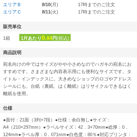
エリアＢ
8/10
(月)
17時までのご注文
エリアＣ
8/11
(火)
17時までのご注文
販売単位
0.
1箱
1片あたり
84
円
(税込)
商品説明
宛名向けの中ではサイズがやや小さめなのでハガキの宛名にお
すすめです。さまざまな内容表示用にも便利なサイズです。タ
イトル・インデックスに。大きめなショップのロゴやアドレス
シールにも。台紙（裏紙、はく離紙）はリサイクルできるはく
離紙を使用。
仕様
●面付：21面（3列×7段）●仕様：余白無し●サイズ：
A4（210×297mm）●ラベルサイズ：42．3×70mm●総厚：0．
124mm●ラベル厚：0．071mm●白色度：80％●対応プリンタ：