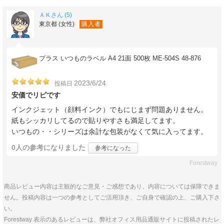
ＡＫさん (5)
東京都 (女性)
購入者
プラス いつものラベル A4 21面 500枚 ME-504S 48-876
2023/6/24
投稿日
安価でリピです
インクジェット（顔料インク）でもにじまず問題ありません。
紙もシッカリしてるので貼りやすさも満足してます。
いつもの・・シリーズは余計な包装がなくて気に入ってます。
0人
の参考になりました
参考になった
Forestway
商品レビュー内容は主観的なご意見・ご感想であり、内容については保障できま
せん。投稿内容は一つの参考としてご活用頂き、ご自身で確認の上、ご購入下さ
い。
Forestway 表示のあるレビューは、弊社オフィス用品通販サイトに投稿されたレ