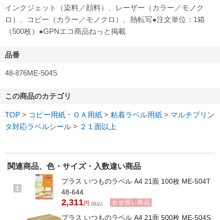
インクジェット（染料／顔料）、レーザー（カラー／モノク
ロ）、コピー（カラー／モノクロ）、熱転写●注文単位：1箱
（500枚）●GPNエコ商品ねっと掲載
品番
48-876ME-504S
この商品のカテゴリ
TOP
>
コピー用紙・ＯＡ用紙
>
粘着ラベル用紙
>
マルチプリン
タ対応ラベルシール
>
２１面以上
関連商品、色・サイズ・入数違い商品
プラス いつものラベル A4 21面 100枚 ME-504T
1
48-644
2,311
合せ買い商品
円
(税込)
プラス いつものラベル A4 21面 500枚 ME-504S