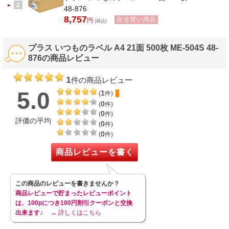
2
48-876
8,757
合せ買い商品
円
(税込)
プラス いつものラベル A4 21面 500枚 ME-504S 48-
876の商品レビュー
1
件の商品レビュー
5.0
1
(
件)
0
(
件)
0
(
件)
評価の平均
0
(
件)
0
(
件)
商品レビューを書く
この商品のレビューを書きませんか？
商品レビューで貯まったレビューポイント
は、100pにつき100円割引クーポンと交換
出来ます♪
→ 詳しくはこちら