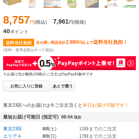
8,757
7,961
円
(税込)
円
(税抜)
40
ポイント
2,980
送料当社負担！
送料当社負担
合せ買い商品合計
円以上で
(送料・基準金額はすべて税込)
※お届け先が離島(沖縄)のご注文はPayPay対象外です
お気に入りに登録
あとで買う
東京23区へのお届けは今ご注文頂くと
本日お届け可能です！
最短お届け可能日 (指定可) 08:04
現在
東京23区
8/8
(土)
11時までのご注文
エリアＡ
8/9
(日)
17時までのご注文