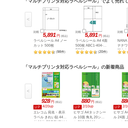
「マルチプリンタ対応ラベルシール」でよく売れ
<
比較
比較
比較
5,891
5,891
円
円
(税込)
(税込)
ラベルシール A4 ノー
ラベルシール A4 4面
NAN
カット 500枚
500枚 ABC1-404-
ナナワー
RB09
下余白 
98
20
(
件
)
(
件
)
LDW1
「マルチプリンタ対応ラベルシール」の新着商品
<
928
880
88
円
円
(税込)
(税込)
4/20up
2/10up
2/1
UP
UP
UP
エレコム 宛名・表示
ヒサゴ A4タックシー
ヒサゴ 
ラベル きれい貼 44面
ル 10面 角丸 20シー
ル 24面 
付 20枚 EDT-TMEX44
ト FSCOP868
シート FS