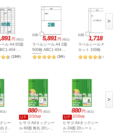
>
比較
比較
比較
,891
5,891
1,718
1,
円
円
円
(税込)
(税込)
(税込)
ール A4 65面
ラベルシール A4 2面
ラベルシール A4 ノー
ヒサゴ 
BC1-404-
500枚 ABC1-404-
カット 100枚
A4 8面 
RB08
OPW303
19
3
98
(
件
)
(
件
)
(
件
)
>
880
880
880
円
円
円
(税込)
(税込)
(税込)
(税込)
2/10up
2/10up
2/10up
UP
UP
UP
ックシー
ヒサゴ A4タックシー
ヒサゴ A4タックシー
ヒサゴ A4タックシ
白 20
ル 60面 角丸 20シー
ル 24面 20シート
ル 36面 角丸 20シ
FSCOP863
907
ト FSCOP902
ト FSCOP871