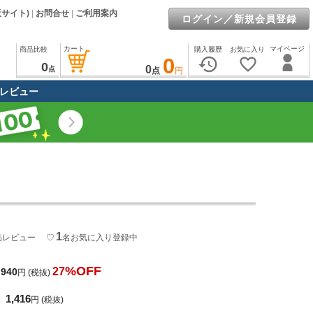
販サイト)
|
お問合せ
|
ご利用案内
ログイン／新規会員登録
カート
マイページ
商品比較
購入履歴
お気に入り
0
history
favorite_border
0
0
点
点
円
レビュー
1
品レビュー
♡
名
お気に入り登録中
%OFF
27
,940
円
(税抜)
1,416
円
(税抜)