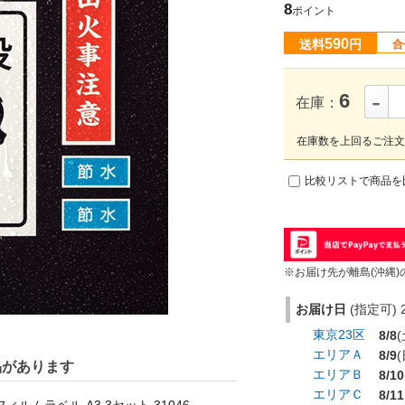
8
ポイント
590
送料
円
合
-
6
在庫：
在庫数を上回るご注文
比較リストで商品を
※お届け先が離島(沖縄)
お届け日
(指定可) 2
東京23区
8/8
(
エリアＡ
8/9
(
品があります
エリアＢ
8/10
エリアＣ
8/11