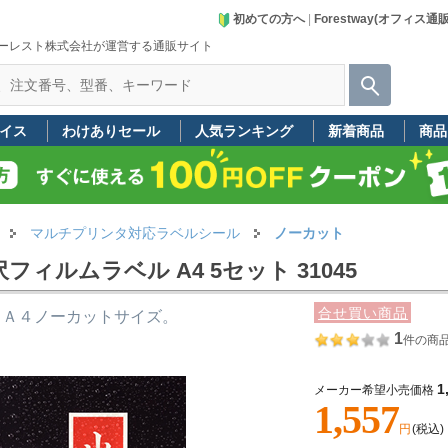
初めての方へ
|
Forestway(オフィス通
ーレスト株式会社が運営する通販サイト
イス
わけありセール
人気ランキング
新着商品
商品
マルチプリンタ対応ラベルシール
ノーカット
ィルムラベル A4 5セット 31045
合せ買い商品
。Ａ４ノーカットサイズ。
1
件の商
1
メーカー希望小売価格
1,557
円
(税込)