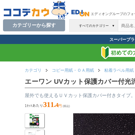
エディオングループのフォ
カテゴリーから探す
すべてのカテゴリー
▼
スーパープラ
カテゴリ
コピー用紙・ＯＡ用紙
粘着ラベル用紙
エーワン UVカット保護カバー付光沢フ
屋外でも使えるＵＶカット保護カバー付きタイプ
311.
4
1ｾｯﾄあたり
円
(税込)