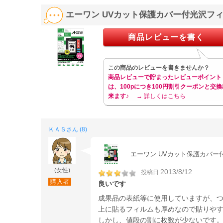
エーワン UVカット保護カバー付光沢フィル
商品レビューを書く
この商品のレビューを書きませんか？
商品レビューで貯まったレビューポイント
は、100pにつき100円割引クーポンと交換
来ます♪
→ 詳しくはこちら
ＫＡＳさん (8)
エーワン UVカット保護カバー付光
(女性)
2013/8/12
投稿日
購入者
良いです
成果品の表紙等に使用していますが、
上に貼るフィルムも厚めなので貼りや
しかし、値段の割に枚数が少ないです