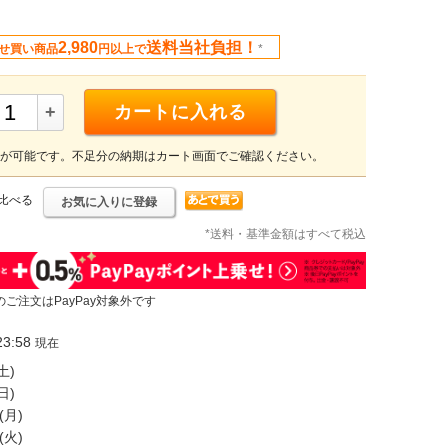
2,980
送料当社負担！
せ買い商品
円以上で
*
+
カートに入れる
が可能です。不足分の納期はカート画面でご確認ください。
比べる
お気に入りに登録
*送料・基準金額はすべて税込
のご注文はPayPay対象外です
3:58
現在
土)
日)
(月)
(火)