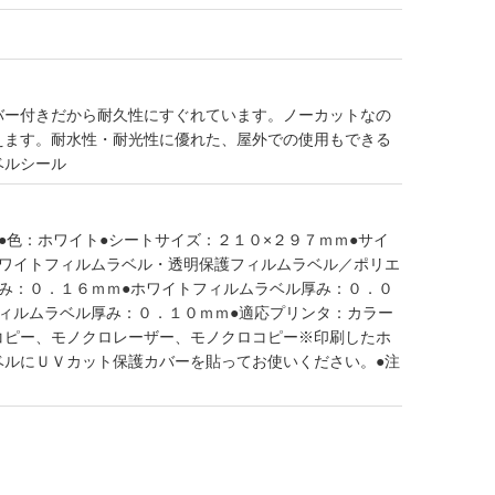
バー付きだから耐久性にすぐれています。ノーカットなの
えます。耐水性・耐光性に優れた、屋外での使用もできる
ベルシール
●色：ホワイト●シートサイズ：２１０×２９７ｍｍ●サイ
ホワイトフィルムラベル・透明保護フィルムラベル／ポリエ
厚み：０．１６ｍｍ●ホワイトフィルムラベル厚み：０．０
フィルムラベル厚み：０．１０ｍｍ●適応プリンタ：カラー
コピー、モノクロレーザー、モノクロコピー※印刷したホ
ベルにＵＶカット保護カバーを貼ってお使いください。●注