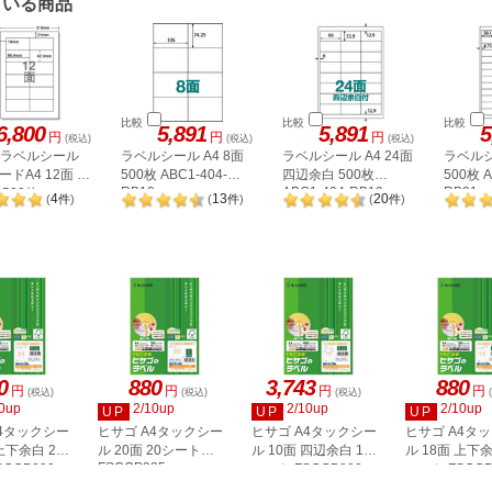
ている商品
比較
比較
比較
6,800
5,891
5,891
5
円
円
円
(税込)
(税込)
(税込)
A ラベルシール
ラベルシール A4 8面
ラベルシール A4 24面
ラベルシ
ドA4 12面 上
500枚 ABC1-404-
四辺余白 500枚
500枚 A
RB10
ABC1-404-RB19
RB21
500枚
4
13
20
(
件
)
(
件
)
(
件
)
2P
0
880
3,743
880
円
円
円
円
(税込)
(税込)
(税込)
0up
2/10up
2/10up
2/10up
UP
UP
UP
A4タックシー
ヒサゴ A4タックシー
ヒサゴ A4タックシー
ヒサゴ A4タ
上下余白 20
ル 20面 20シート
ル 10面 四辺余白 100
ル 18面 上下余
FSCOP985
COP883
シート FSCGB888
シート FSCOP