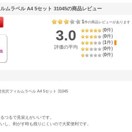
ムラベル A4 5セット 31045の商品レビュー
1
件の商品レビューがあります
3.0
(
0
件)
(
0
件)
(
1
件)
評価の平均
(
0
件)
出
(
0
件)
沢フィルムラベル A4 5セット 31045
つるつるで見栄えがいいです。
すいし、剥がす時も残りにくいので大変便利です。
。