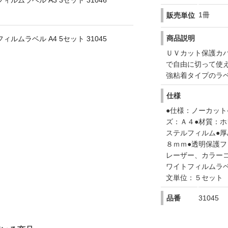
ルムラベル A3 3セット 31046
1冊
販売単位
商品説明
ルムラベル A4 5セット 31045
ＵＶカット保護カ
で自由に切って使
強粘着タイプのラ
仕様
●仕様：ノーカット
ズ：Ａ４●材質：
ステルフィルム●
８ｍｍ●透明保護
レーザー、カラー
ワイトフィルムラ
文単位：５セット
品番
31045