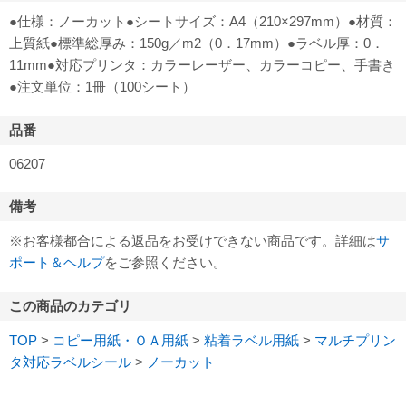
●仕様：ノーカット●シートサイズ：A4（210×297mm）●材質：
上質紙●標準総厚み：150g／m2（0．17mm）●ラベル厚：0．
11mm●対応プリンタ：カラーレーザー、カラーコピー、手書き
●注文単位：1冊（100シート）
品番
06207
備考
※お客様都合による返品をお受けできない商品です。詳細は
サ
ポート＆ヘルプ
をご参照ください。
この商品のカテゴリ
TOP
>
コピー用紙・ＯＡ用紙
>
粘着ラベル用紙
>
マルチプリン
タ対応ラベルシール
>
ノーカット