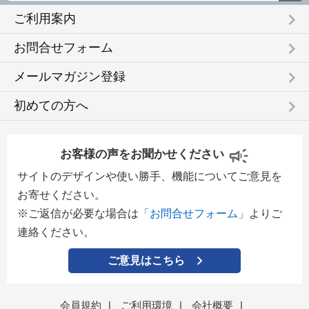
keyboard_arrow_right
ご利用案内
keyboard_arrow_right
お問合せフォーム
keyboard_arrow_right
メールマガジン登録
keyboard_arrow_right
初めての方へ
お客様の声をお聞かせください
サイトのデザインや使い勝手、機能についてご意見を
お寄せください。
※ご返信が必要な場合は
「お問合せフォーム」
よりご
連絡ください。
ご意見はこちら
会員規約
|
ご利用環境
|
会社概要
|