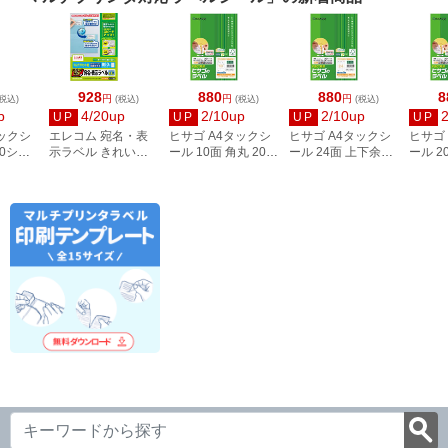
928
880
880
8
円
円
円
税込)
(税込)
(税込)
(税込)
p
4/20up
2/10up
2/10up
UP
UP
UP
UP
タックシ
エレコム 宛名・表
ヒサゴ A4タックシ
ヒサゴ A4タックシ
ヒサゴ
00シー
示ラベル きれい貼
ール 10面 角丸 20シ
ール 24面 上下余白
ール 2
3
44面付 20枚 EDT-
ート FSCOP868
20シート
FSCOP
TMEX44
FSCOP883