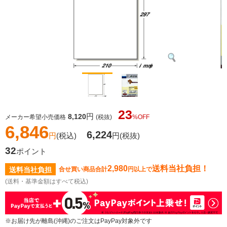
23
円
8,120
メーカー希望小売価格
(税抜)
%OFF
6,846
6,224
円
(税込)
円
(税抜)
32
ポイント
2,980
送料当社負担！
送料当社負担
合せ買い商品合計
円以上で
(送料・基準金額はすべて税込)
※お届け先が離島(沖縄)のご注文はPayPay対象外です