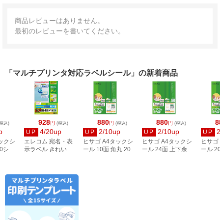
商品レビューはありません。
最初のレビューを書いてください。
「マルチプリンタ対応ラベルシール」の新着商品
928
880
880
8
円
円
円
税込)
(税込)
(税込)
(税込)
p
4/20up
2/10up
2/10up
UP
UP
UP
UP
タックシ
エレコム 宛名・表
ヒサゴ A4タックシ
ヒサゴ A4タックシ
ヒサゴ
00シー
示ラベル きれい貼
ール 10面 角丸 20シ
ール 24面 上下余白
ール 2
3
44面付 20枚 EDT-
ート FSCOP868
20シート
FSCOP
TMEX44
FSCOP883