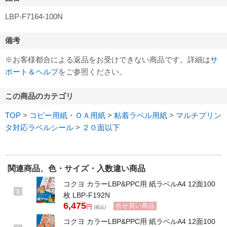
LBP-F7164-100N
備考
※お客様都合による返品をお受けできない商品です。詳細は
サ
ポート＆ヘルプ
をご参照ください。
この商品のカテゴリ
TOP
>
コピー用紙・ＯＡ用紙
>
粘着ラベル用紙
>
マルチプリン
タ対応ラベルシール
>
２０面以下
関連商品、色・サイズ・入数違い商品
コクヨ カラーLBP&PPC用 紙ラベルA4 12面100
1
枚 LBP-F192N
6,475
合せ買い商品
円
(税込)
コクヨ カラーLBP&PPC用 紙ラベルA4 12面100