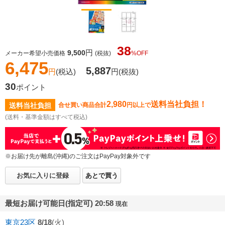
38
円
9,500
メーカー希望小売価格
(税抜)
%OFF
6,475
5,887
円
(税込)
円
(税抜)
30
ポイント
2,980
送料当社負担！
送料当社負担
合せ買い商品合計
円以上で
(送料・基準金額はすべて税込)
※お届け先が離島(沖縄)のご注文はPayPay対象外です
お気に入りに登録
あとで買う
最短お届け可能日(指定可) 20:58
現在
東京23区
8/18
(火)