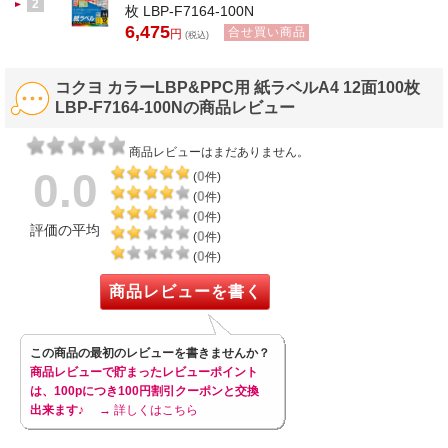
2
枚 LBP-F7164-100N
6,475
合せ買い商品
円
(税込)
コクヨ カラーLBP&PPC用 紙ラベルA4 12面100枚
LBP-F7164-100Nの商品レビュー
商品レビューはまだありません。
0.0
0
(
件)
0
(
件)
0
(
件)
評価の平均
0
(
件)
0
(
件)
商品レビューを書く
この商品の最初のレビューを書きませんか？
商品レビューで貯まったレビューポイント
は、100pにつき100円割引クーポンと交換
出来ます♪
→ 詳しくはこちら