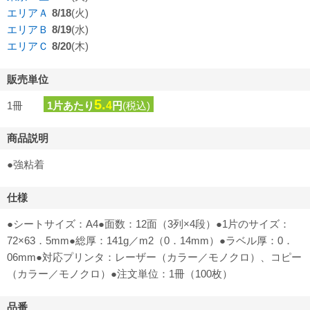
エリアＡ
8/18
(火)
エリアＢ
8/19
(水)
エリアＣ
8/20
(木)
販売単位
5.
1冊
1片あたり
4
円
(税込)
商品説明
●強粘着
仕様
●シートサイズ：A4●面数：12面（3列×4段）●1片のサイズ：
72×63．5mm●総厚：141g／m2（0．14mm）●ラベル厚：0．
06mm●対応プリンタ：レーザー（カラー／モノクロ）、コピー
（カラー／モノクロ）●注文単位：1冊（100枚）
品番