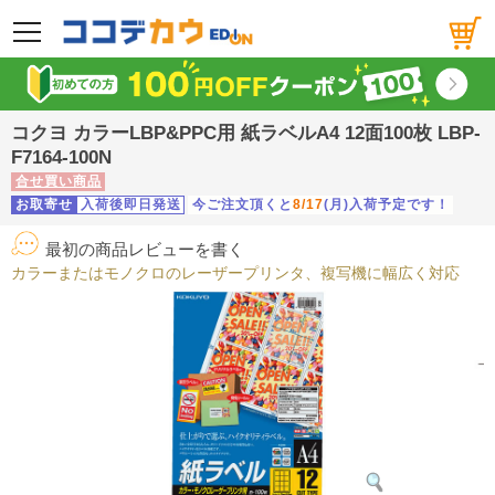
メニュー
コクヨ カラーLBP&PPC用 紙ラベルA4 12面100枚 LBP-
F7164-100N
合せ買い商品
お取寄せ
入荷後即日発送
今ご注文頂くと
8/17
(月)入荷予定です！
最初の商品レビューを書く
カラーまたはモノクロのレーザープリンタ、複写機に幅広く対応