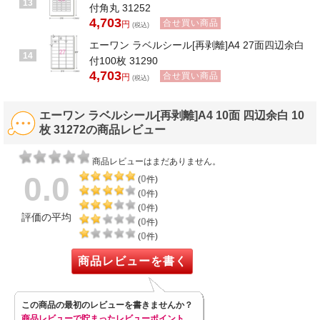
13
付角丸 31252
4,703
合せ買い商品
円
(税込)
エーワン ラベルシール[再剥離]A4 27面四辺余白
14
付100枚 31290
4,703
合せ買い商品
円
(税込)
エーワン ラベルシール[再剥離]A4 10面 四辺余白 10
枚 31272の商品レビュー
商品レビューはまだありません。
0.0
0
(
件)
0
(
件)
0
(
件)
評価の平均
0
(
件)
0
(
件)
商品レビューを書く
この商品の最初のレビューを書きませんか？
商品レビューで貯まったレビューポイント