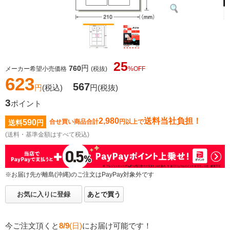
25
円
760
メーカー希望小売価格
(税抜)
%OFF
623
567
円
(税込)
円
(税抜)
3
ポイント
2,980
送料当社負担！
590
合せ買い商品合計
円以上で
送料
円
(送料・基準金額はすべて税込)
※お届け先が離島(沖縄)のご注文はPayPay対象外です
お気に入りに登録
あとで買う
今ご注文頂くと
8/9
(日)
にお届け可能です！