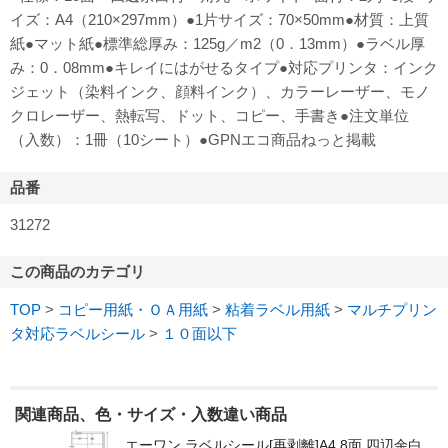
イズ：A4（210×297mm）●1片サイズ：70×50mm●材質：上質
紙●マット紙●標準総厚み：125g／m2（0．13mm）●ラベル厚
み：0．08mm●キレイにはがせるタイプ●対応プリンタ：インク
ジェット（染料インク、顔料インク）、カラーレーザー、モノ
クロレーザー、熱転写、ドット、コピー、手書き●注文単位
（入数）：1冊（10シート）●GPNエコ商品ねっと掲載
品番
31272
この商品のカテゴリ
TOP
>
コピー用紙・ＯＡ用紙
>
粘着ラベル用紙
>
マルチプリン
タ対応ラベルシール
>
１０面以下
関連商品、色・サイズ・入数違い商品
エーワン ラベルシール[再剥離]A4 8面 四辺余白