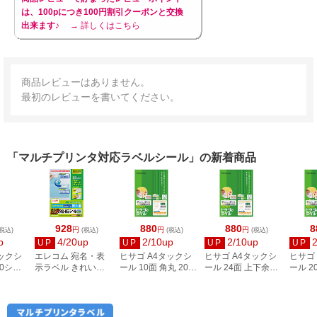
は、100pにつき100円割引クーポンと交換
出来ます♪
→ 詳しくはこちら
商品レビューはありません。
最初のレビューを書いてください。
「マルチプリンタ対応ラベルシール」の新着商品
928
880
880
8
円
円
円
税込)
(税込)
(税込)
(税込)
p
4/20up
2/10up
2/10up
UP
UP
UP
UP
タックシ
エレコム 宛名・表
ヒサゴ A4タックシ
ヒサゴ A4タックシ
ヒサゴ
00シー
示ラベル きれい貼
ール 10面 角丸 20シ
ール 24面 上下余白
ール 2
3
44面付 20枚 EDT-
ート FSCOP868
20シート
FSCOP
TMEX44
FSCOP883