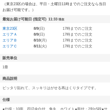
（東京23区の場合は、平日・土曜日11時までのご注文なら当日
お届け可能です。）
最短お届け可能日 (指定可) 11:33
現在
東京23区
8/9
(日)
17時までのご注文
エリアＡ
8/9
(日)
17時までのご注文
エリアＢ
8/10
(月)
17時までのご注文
エリアＣ
8/11
(火)
17時までのご注文
販売単位
1冊
商品説明
ピッタリ貼れて、スッキリはがせる再はくりタイプです。
仕様
●仕様：10面 四辺余白付 角丸 ホワイト●面付：2列×5段●サ