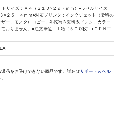
ートサイズ：Ａ４（２１０×２９７ｍｍ）●ラベルサイズ
３×２５．４ｍｍ●対応プリンタ：インクジェット（染料の
ーザー、モノクロコピー、熱転写※顔料系インク、カラー
しておりません。●注文単位：１箱（５００枚）●ＧＰＮエ
EA
る返品をお受けできない商品です。詳細は
サポート＆ヘル
い。