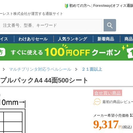
初めての方へ
|
Forestway(オフィス通
ーレスト株式会社が運営する通販サイト
イス
わけありセール
人気ランキング
新着商品
商品
マルチプリンタ対応ラベルシール
２１面以上
ルパックA4 44面500シート
合せ買い商品
品
最初の商品レビュ
1
メーカー希望小売価格
9,317
円
(税込)