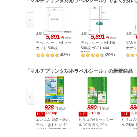
「マルチプリンタ対応ラベルシール」でよく売れ
<
比較
比較
比較
5,891
5,891
円
円
(税込)
(税込)
ラベルシール A4 ノー
ラベルシール A4 4面
NAN
カット 500枚
500枚 ABC1-404-
ナナワー
RB09
下余白 
98
20
(
件
)
(
件
)
LDW1
「マルチプリンタ対応ラベルシール」の新着商品
<
928
880
88
円
円
(税込)
(税込)
4/20up
2/10up
2/1
UP
UP
UP
エレコム 宛名・表示
ヒサゴ A4タックシー
ヒサゴ 
ラベル きれい貼 44面
ル 10面 角丸 20シー
ル 24面 
付 20枚 EDT-TMEX44
ト FSCOP868
シート FS