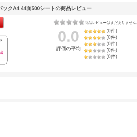
ックA4 44面500シートの商品レビュー
商品レビューはまだありません
0.0
(
0
件)
(
0
件)
？
(
0
件)
評価の平均
(
0
件)
出
(
0
件)