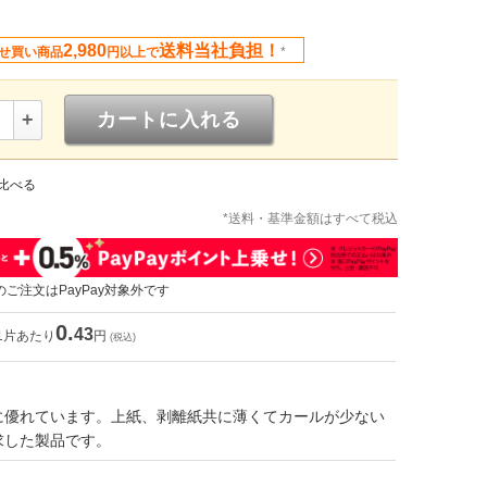
2,980
送料当社負担！
せ買い商品
円以上で
*
+
カートに入れる
比べる
*送料・基準金額はすべて税込
のご注文はPayPay対象外です
0.
43
1片あたり
円
(税込)
に優れています。上紙、剥離紙共に薄くてカールが少ない
求した製品です。