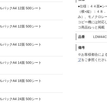
●仕様：４４面●シ
パックA4 12面 500シート
（横×縦）：４８．
み）、モノクロレ
コピー機には対応
パックA4 12面 500シート
コ商品ねっと掲載
品番
LDW44C
パックA4 12面 500シート
備考
※お客様都合によ
プ
をご参照くださ
パックA4 14面 500シート
パックA4 18面 500シート
パックA4 24面 500シート