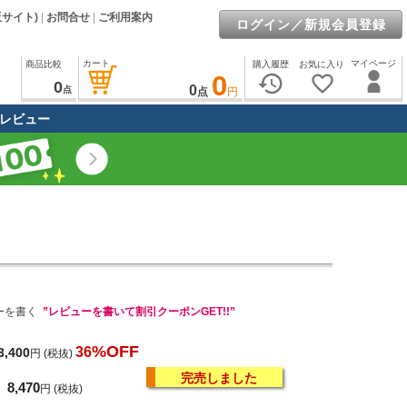
販サイト)
|
お問合せ
|
ご利用案内
ログイン／新規会員登録
カート
マイページ
商品比較
購入履歴
お気に入り
0
history
favorite_border
0
0
点
点
円
レビュー
ーを書く
”レビューを書いて割引クーポンGET!!”
%OFF
36
3,400
円
(税抜)
完売しました
8,470
円
(税抜)