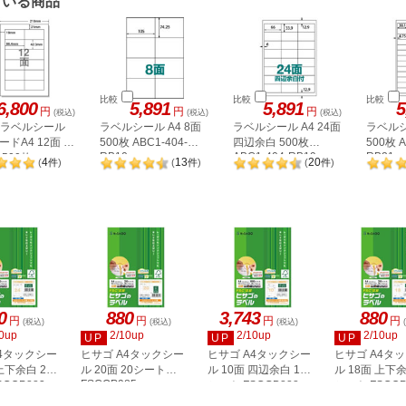
ている商品
比較
比較
比較
6,800
5,891
5,891
5
円
円
円
(税込)
(税込)
(税込)
A ラベルシール
ラベルシール A4 8面
ラベルシール A4 24面
ラベルシ
ドA4 12面 上
500枚 ABC1-404-
四辺余白 500枚
500枚 A
RB10
ABC1-404-RB19
RB21
500枚
4
13
20
(
件
)
(
件
)
(
件
)
2P
0
880
3,743
880
円
円
円
円
(税込)
(税込)
(税込)
0up
2/10up
2/10up
2/10up
UP
UP
UP
A4タックシー
ヒサゴ A4タックシー
ヒサゴ A4タックシー
ヒサゴ A4タ
上下余白 20
ル 20面 20シート
ル 10面 四辺余白 100
ル 18面 上下余
FSCOP985
COP883
シート FSCGB888
シート FSCOP