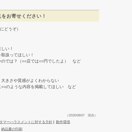
見をお寄せください！
にどうぞ）
しい！
取扱ってほしい！
では？（○○店では○○円でしたよ） など
大きさや質感がよくわからない
○○のような内容を掲載してほしい など
（2026/08/07 現在）
タマーハラスメントに対する方針
|
動作環境
|
納品書の印刷