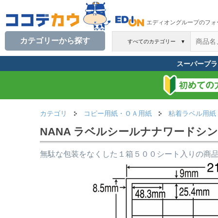
エディオングループのフォ
カテゴリーから探す
すべてのカテゴリー
▼
スーパープラ
カテゴリ
コピー用紙・ＯＡ用紙
粘着ラベル用紙
NANA ラベルシールナナワードシンプ
無駄な包装をなくした１箱５００シート入りの商