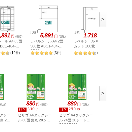
>
比較
比較
比較
,891
5,891
1,718
1,
円
円
円
(税込)
(税込)
(税込)
ール A4 65面
ラベルシール A4 2面
ラベルシール A4 ノー
ヒサゴ 
BC1-404-
500枚 ABC1-404-
カット 100枚
A4 8面 
RB08
OPW303
19
3
98
(
件
)
(
件
)
(
件
)
>
880
880
880
円
円
円
(税込)
(税込)
(税込)
(税込)
2/10up
2/10up
2/10up
UP
UP
UP
ックシー
ヒサゴ A4タックシー
ヒサゴ A4タックシー
ヒサゴ A4タックシ
白 20
ル 60面 角丸 20シー
ル 24面 20シート
ル 36面 角丸 20シ
FSCOP863
907
ト FSCOP902
ト FSCOP871