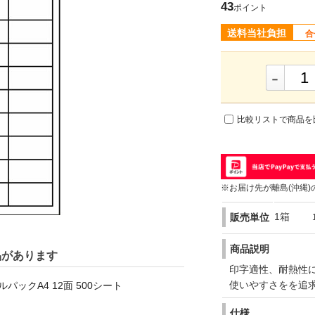
43
ポイント
送料当社負担
合
-
比較リストで商品を
※お届け先が離島(沖縄)
1箱
販売単位
商品説明
品があります
印字適性、耐熱性
使いやすさをを追
パックA4 12面 500シート
仕様