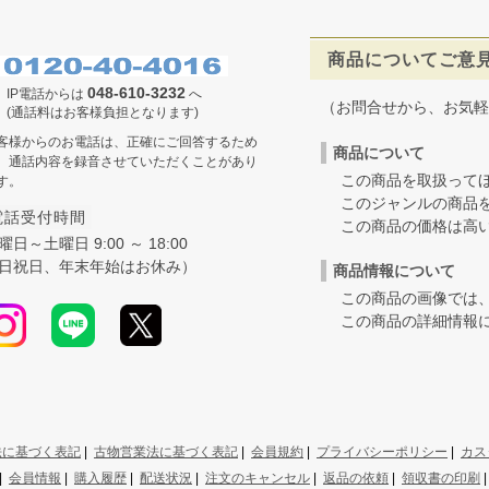
商品についてご意
048-610-3232
IP電話からは
へ
（お問合せから、お気軽
(通話料はお客様負担となります)
客様からのお電話は、正確にご回答するため
商品について
、通話内容を録音させていただくことがあり
この商品を取扱ってほ
す。
このジャンルの商品を
電話受付時間
この商品の価格は高いの
曜日～土曜日 9:00 ～ 18:00
日祝日、年末年始はお休み）
商品情報について
この商品の画像では、
この商品の詳細情報に
法に基づく表記
|
古物営業法に基づく表記
|
会員規約
|
プライバシーポリシー
|
カス
|
会員情報
|
購入履歴
|
配送状況
|
注文のキャンセル
|
返品の依頼
|
領収書の印刷