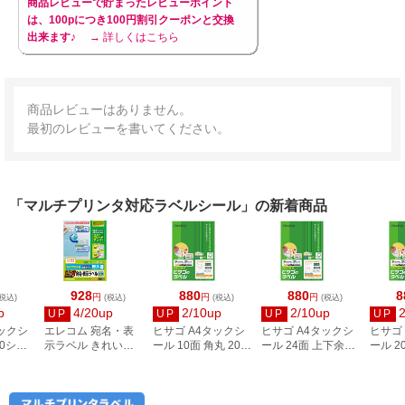
商品レビューで貯まったレビューポイント
は、100pにつき100円割引クーポンと交換
出来ます♪
→ 詳しくはこちら
商品レビューはありません。
最初のレビューを書いてください。
「マルチプリンタ対応ラベルシール」の新着商品
928
880
880
8
円
円
円
税込)
(税込)
(税込)
(税込)
p
4/20up
2/10up
2/10up
UP
UP
UP
UP
タックシ
エレコム 宛名・表
ヒサゴ A4タックシ
ヒサゴ A4タックシ
ヒサゴ
00シー
示ラベル きれい貼
ール 10面 角丸 20シ
ール 24面 上下余白
ール 2
3
44面付 20枚 EDT-
ート FSCOP868
20シート
FSCOP
TMEX44
FSCOP883