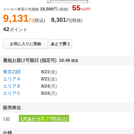
55
円
18,500
メーカー希望小売価格
(税抜)
%OFF
9,131
8,301
円
(税込)
円
(税抜)
42
ポイント
お気に入りに登録
あとで買う
最短お届け可能日 (指定可) 18:46
現在
東京23区
8/21
(金)
エリアＡ
8/21
(金)
エリアＢ
8/24
(月)
エリアＣ
8/24
(月)
販売単位
0.
1箱
1片あたり
77
円
(税込)
仕様