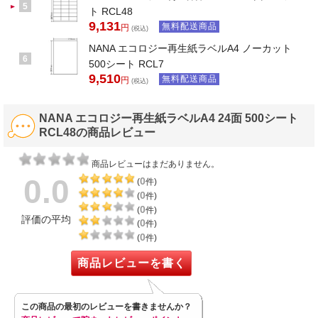
5
ト RCL48
9,131
無料配送商品
円
(税込)
NANA エコロジー再生紙ラベルA4 ノーカット
6
500シート RCL7
9,510
無料配送商品
円
(税込)
NANA エコロジー再生紙ラベルA4 24面 500シート
RCL48の商品レビュー
商品レビューはまだありません。
0.0
0
(
件)
0
(
件)
0
(
件)
評価の平均
0
(
件)
0
(
件)
商品レビューを書く
この商品の最初のレビューを書きませんか？