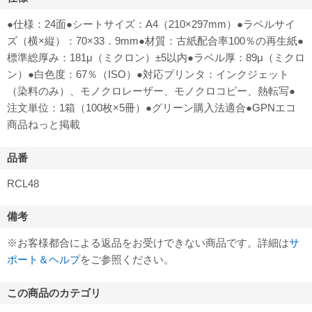
●仕様：24面●シートサイズ：A4（210×297mm）●ラベルサイ
ズ（横×縦）：70×33．9mm●材質：古紙配合率100％の再生紙●
標準総厚み：181μ（ミクロン）±5以内●ラベル厚：89μ（ミクロ
ン）●白色度：67％（ISO）●対応プリンタ：インクジェット
（染料のみ）、モノクロレーザー、モノクロコピー、熱転写●
注文単位：1箱（100枚×5冊）●グリーン購入法適合●GPNエコ
商品ねっと掲載
品番
RCL48
備考
※お客様都合による返品をお受けできない商品です。詳細は
サ
ポート＆ヘルプ
をご参照ください。
この商品のカテゴリ