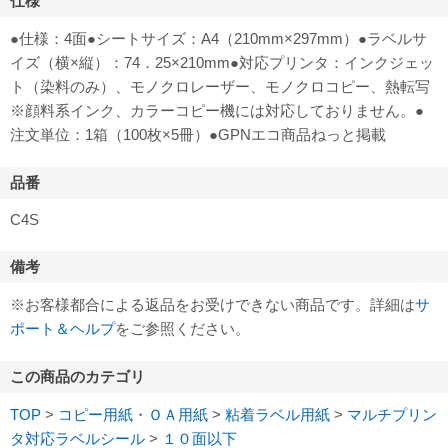
仕様
●仕様：4面●シートサイズ：A4（210mm×297mm）●ラベルサ
イズ（横×縦）：74．25×210mm●対応プリンタ：インクジェッ
ト（染料のみ）、モノクロレーザー、モノクロコピー、熱転写
※顔料系インク、カラーコピー機には対応しておりません。●
注文単位：1箱（100枚×5冊）●GPNエコ商品ねっと掲載
品番
C4S
備考
※お客様都合による返品をお受けできない商品です。詳細は
サ
ポート＆ヘルプ
をご参照ください。
この商品のカテゴリ
TOP
>
コピー用紙・ＯＡ用紙
>
粘着ラベル用紙
>
マルチプリン
タ対応ラベルシール
>
１０面以下