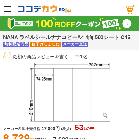
メニュー
NANA ラベルシールナナコピーA4 4面 500シート C4S
無料配送商品
値下げしました
メーカー直送
1
最初の商品レビューを書く
favorite_border
名
53
円
17,000
メーカー希望小売価格
(税抜)
%OFF
8,729