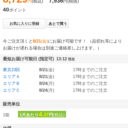
7,936
円
(税込)
円
(税抜)
40
ポイント
お気に入りに登録
あとで買う
今ご注文頂くと
8/21
(金)
にお届け可能です！ （品切れ等により
お届けが遅れる場合は別途ご連絡差し上げます。）
最短お届け可能日 (指定可) 13:12
現在
東京23区
8/21
(金)
17時までのご注文
エリアＡ
8/21
(金)
17時までのご注文
エリアＢ
8/24
(月)
17時までのご注文
エリアＣ
8/24
(月)
17時までのご注文
販売単位
4.
1箱
1片あたり
37
円
(税込)