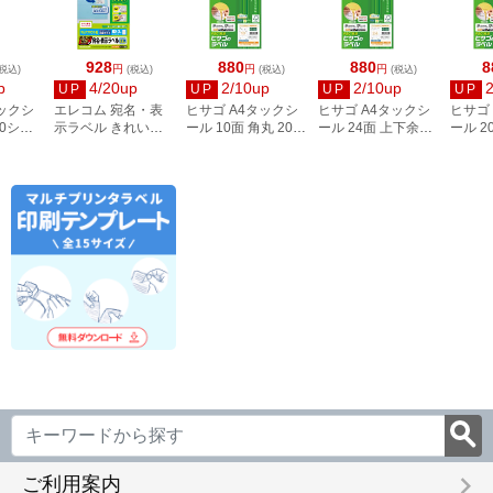
928
880
880
8
円
円
円
税込)
(税込)
(税込)
(税込)
p
4/20up
2/10up
2/10up
UP
UP
UP
UP
タックシ
エレコム 宛名・表
ヒサゴ A4タックシ
ヒサゴ A4タックシ
ヒサゴ
00シー
示ラベル きれい貼
ール 10面 角丸 20シ
ール 24面 上下余白
ール 2
3
44面付 20枚 EDT-
ート FSCOP868
20シート
FSCOP
TMEX44
FSCOP883
keyboard_arrow_right
ご利用案内