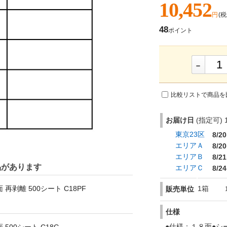
10,452
円
(税
48
ポイント
-
比較リストで商品を
お届け日
(指定可) 1
東京23区
8/20
エリアＡ
8/20
エリアＢ
8/21
品があります
エリアＣ
8/24
1箱
 再剥離 500シート C18PF
販売単位
仕様
●仕様：１８面●シ