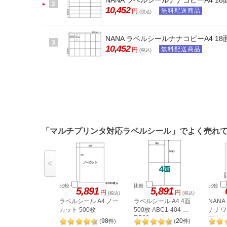
NANA ラベルシールナナコピーA4 18面
2
10,452
無料配送商品
円
(税込)
NANA ラベルシールナナコピーA4 18面
3
10,452
無料配送商品
円
(税込)
「マルチプリンタ対応ラベルシール」でよく売れ
<
比較
比較
比較
5,891
5,891
円
円
(税込)
(税込)
ラベルシール A4 ノー
ラベルシール A4 4面
NAN
カット 500枚
500枚 ABC1-404-
ナナワー
RB09
下余白 
98
20
(
件
)
(
件
)
LDW1