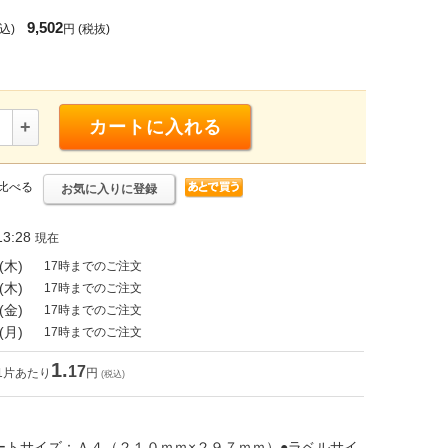
9,502
込)
円
(税抜)
+
カートに入れる
比べる
お気に入りに登録
3:28
現在
(木)
17時までのご注文
(木)
17時までのご注文
(金)
17時までのご注文
(月)
17時までのご注文
1.
17
1片あたり
円
(税込)
ートサイズ：Ａ４（２１０ｍｍ×２９７ｍｍ）●ラベルサイ