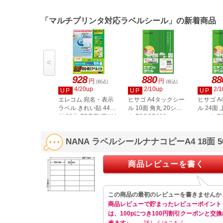
「マルチプリンタ対応ラベルシール」の新着商品
<
928
880
88
円
円
(税込)
(税込)
4/20up
2/10up
2/1
UP
UP
UP
エレコム 宛名・表示
ヒサゴ A4タックシー
ヒサゴ 
ラベル きれい貼 44面
ル 10面 角丸 20シー
ル 24面 
付 20枚 EDT-TMEX44
ト FSCOP868
シート FS
NANA ラベルシールナナコピーA4 18面 
商品レビューを書く
この商品の最初のレビューを書きませんか
商品レビューで貯まったレビューポイント
は、100pにつき100円割引クーポンと交換