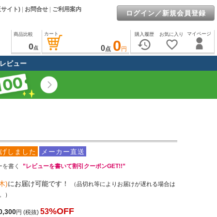
販サイト)
|
お問合せ
|
ご利用案内
ログイン／新規会員登録
カート
マイページ
商品比較
購入履歴
お気に入り
0
history
favorite_border
0
0
点
点
円
レビュー
げしました
メーカー直送
ーを書く
”レビューを書いて割引クーポンGET!!”
木)
にお届け可能です！
（品切れ等によりお届けが遅れる場合は
。）
%OFF
53
0,300
円
(税抜)