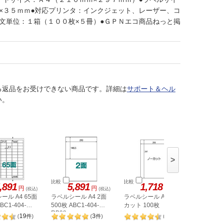
×３５ｍｍ●対応プリンタ：インクジェット、レーザー、コ
文単位：１箱（１００枚×５冊）●ＧＰＮエコ商品ねっと掲
る返品をお受けできない商品です。詳細は
サポート＆ヘル
い。
>
比較
比較
比較
,891
5,891
1,718
1,
円
円
円
(税込)
(税込)
(税込)
ール A4 65面
ラベルシール A4 2面
ラベルシール A4 ノー
ヒサゴ 
BC1-404-
500枚 ABC1-404-
カット 100枚
A4 8面 
RB08
OPW303
19
3
98
(
件
)
(
件
)
(
件
)