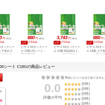
0
880
3,743
880
円
円
円
円
(税込)
(税込)
(税込)
0up
2/10up
2/10up
2/10up
UP
UP
UP
A4タックシー
ヒサゴ A4タックシー
ヒサゴ A4タックシー
ヒサゴ A4タ
上下余白 20
ル 20面 20シート
ル 10面 四辺余白 100
ル 18面 上下余
FSCOP985
COP883
シート FSCGB888
シート FSCOP
500シート C18Gの商品レビュー
商品レビューはまだありません
0.0
(
0
件)
(
0
件)
？
(
0
件)
評価の平均
(
0
件)
出
(
0
件)