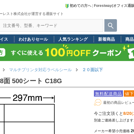
初めての方へ
|
Forestway(オフィス通
ーレスト株式会社が運営する通販サイト
イス
わけありセール
人気ランキング
新着商品
商品
マルチプリンタ対応ラベルシール
２０面以下
面 500シート C18G
無料配送商品
値下
最初の商品レビュ
今ご注文頂くと
8/20
(
別途ご連絡差し上げます
2
メーカー希望小売価格