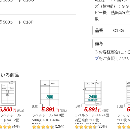
 500シート C18G
ズ（横×縦）：９９
ピー機、熱転写●注
載
 500シート C18P
品番
C18G
備考
※お客様都合によ
プ
をご参照くださ
ている商品
比較
比較
比較
6,800
5,891
5,891
5
円
円
円
(税込)
(税込)
(税込)
A ラベルシール
ラベルシール A4 8面
ラベルシール A4 24面
ラベルシ
ドA4 12面 上
500枚 ABC1-404-
四辺余白 500枚
500枚 A
RB10
ABC1-404-RB19
RB21
500枚
4
13
20
(
件
)
(
件
)
(
件
)
2P