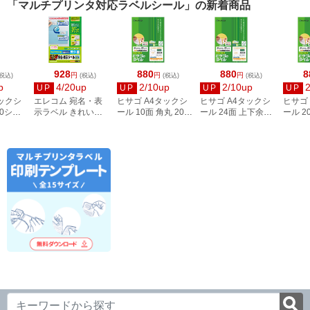
「マルチプリンタ対応ラベルシール」の新着商品
928
880
880
8
円
円
円
税込)
(税込)
(税込)
(税込)
p
4/20up
2/10up
2/10up
UP
UP
UP
UP
タックシ
エレコム 宛名・表
ヒサゴ A4タックシ
ヒサゴ A4タックシ
ヒサゴ
00シー
示ラベル きれい貼
ール 10面 角丸 20シ
ール 24面 上下余白
ール 2
3
44面付 20枚 EDT-
ート FSCOP868
20シート
FSCOP
TMEX44
FSCOP883