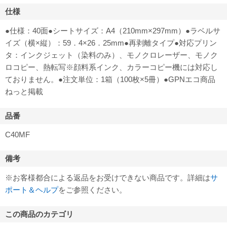
仕様
●仕様：40面●シートサイズ：A4（210mm×297mm）●ラベルサ
イズ（横×縦）：59．4×26．25mm●再剥離タイプ●対応プリン
タ：インクジェット（染料のみ）、モノクロレーザー、モノク
ロコピー、熱転写※顔料系インク、カラーコピー機には対応し
ておりません。●注文単位：1箱（100枚×5冊）●GPNエコ商品
ねっと掲載
品番
C40MF
備考
※お客様都合による返品をお受けできない商品です。詳細は
サ
ポート＆ヘルプ
をご参照ください。
この商品のカテゴリ