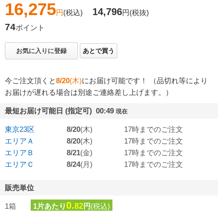
16,275
14,796
円
(税込)
円
(税抜)
74
ポイント
お気に入りに登録
あとで買う
今ご注文頂くと
8/20
(木)
にお届け可能です！ （品切れ等により
お届けが遅れる場合は別途ご連絡差し上げます。）
最短お届け可能日 (指定可) 00:49
現在
東京23区
8/20
(木)
17時までのご注文
エリアＡ
8/20
(木)
17時までのご注文
エリアＢ
8/21
(金)
17時までのご注文
エリアＣ
8/24
(月)
17時までのご注文
販売単位
0.
1箱
1片あたり
82
円
(税込)