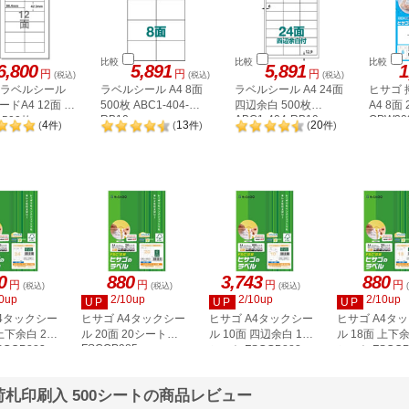
比較
比較
比較
6,800
5,891
5,891
1
円
円
円
(税込)
(税込)
(税込)
A ラベルシール
ラベルシール A4 8面
ラベルシール A4 24面
ヒサゴ
ドA4 12面 上
500枚 ABC1-404-
四辺余白 500枚
A4 8面
RB10
ABC1-404-RB19
OPW30
500枚
4
13
20
(
件
)
(
件
)
(
件
)
2P
0
880
3,743
880
円
円
円
円
(税込)
(税込)
(税込)
0up
2/10up
2/10up
2/10up
UP
UP
UP
A4タックシー
ヒサゴ A4タックシー
ヒサゴ A4タックシー
ヒサゴ A4タ
上下余白 20
ル 20面 20シート
ル 10面 四辺余白 100
ル 18面 上下余
FSCOP985
COP883
シート FSCGB888
シート FSCOP
 荷札印刷入 500シートの商品レビュー