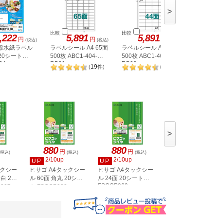
>
比較
比較
比較
,222
5,891
5,891
5,
円
円
円
(税込)
(税込)
(税込)
 撥水紙ラベル
ラベルシール A4 65面
ラベルシール A4 44面
ラベルシー
 20シート
500枚 ABC1-404-
500枚 ABC1-404-
500枚 AB
34
RB21
RB20
RB08
19
20
(
件
)
(
件
)
>
880
880
880
円
円
円
(税込)
(税込)
(税込)
(税込)
2/10up
2/10up
2/10up
UP
UP
UP
ックシー
ヒサゴ A4タックシー
ヒサゴ A4タックシー
ヒサゴ A4タックシ
白 20
ル 60面 角丸 20シー
ル 24面 20シート
ル 36面 角丸 20シ
FSCOP863
907
ト FSCOP902
ト FSCOP871