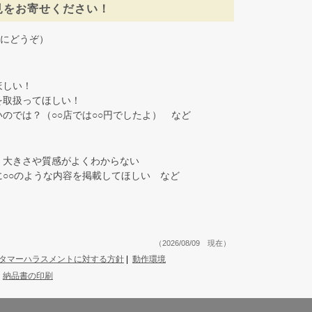
見をお寄せください！
にどうぞ）
しい！
取扱ってほしい！
では？（○○店では○○円でしたよ） など
大きさや質感がよくわからない
○○のような内容を掲載してほしい など
（2026/08/09 現在）
タマーハラスメントに対する方針
|
動作環境
|
納品書の印刷