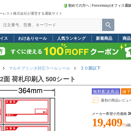
初めての方へ
|
Forestway(オフィス通
ーレスト株式会社が運営する通販サイト
イス
わけありセール
人気ランキング
新着商品
商品
マルチプリンタ対応ラベルシール
２０面以下
2面 荷札印刷入 500シート
無料配送商品
値下
最初の商品レビュ
3
メーカー希望小売価格
19,409
円
(税