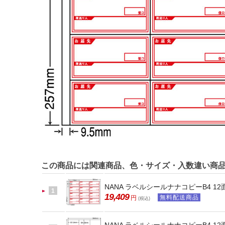
この商品には関連商品、色・サイズ・入数違い商
NANA ラベルシールナナコピーB4 12
1
19,409
無料配送商品
円
(税込)