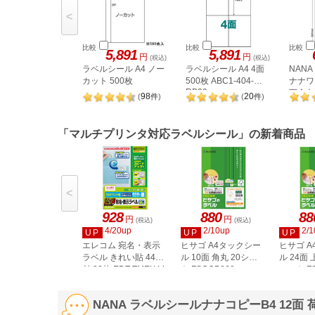
<
比較
比較
比較
5,891
5,891
円
円
(税込)
(税込)
ラベルシール A4 ノー
ラベルシール A4 4面
NAN
カット 500枚
500枚 ABC1-404-
ナナワー
RB09
下余白 
98
20
(
件
)
(
件
)
LDW1
「マルチプリンタ対応ラベルシール」の新着商品
<
928
880
88
円
円
(税込)
(税込)
4/20up
2/10up
2/1
UP
UP
UP
エレコム 宛名・表示
ヒサゴ A4タックシー
ヒサゴ 
ラベル きれい貼 44面
ル 10面 角丸 20シー
ル 24面 
付 20枚 EDT-TMEX44
ト FSCOP868
シート FS
NANA ラベルシールナナコピーB4 12面