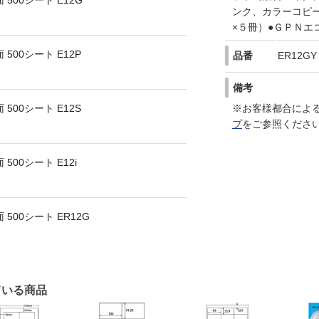
 500シート E12G
ンク、カラーコピ
×５冊）●ＧＰＮエ
500シート E12P
品番
ER12GY
備考
※お客様都合によ
500シート E12S
プ
をご参照くださ
500シート E12i
 500シート ER12G
ている商品