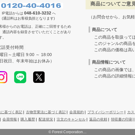
商品についてご意
048-610-3232
IP電話からは
へ
（お問合せから、お気軽
(通話料はお客様負担となります)
客様からのお電話は、正確にご回答するため
商品について
、通話内容を録音させていただくことがあり
この商品を取扱ってほ
す。
このジャンルの商品を
電話受付時間
この商品の価格は高いの
曜日～土曜日 9:00 ～ 18:00
日祝日、年末年始はお休み）
商品情報について
この商品の画像では、
この商品の詳細情報に
法に基づく表記
|
古物営業法に基づく表記
|
会員規約
|
プライバシーポリシー
|
カス
|
会員情報
|
購入履歴
|
配送状況
|
注文のキャンセル
|
返品の依頼
|
領収書の印刷
© Forest Corporation....