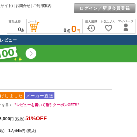
販サイト)
|
お問合せ
|
ご利用案内
ログイン／新規会員登録
カート
マイページ
商品比較
購入履歴
お気に入り
0
history
favorite_border
0
0
点
点
円
レビュー
げしました
メーカー直送
ーを書く
”レビューを書いて割引クーポンGET!!”
%OFF
51
6,600
円
(税抜)
17,645
込)
円
(税抜)