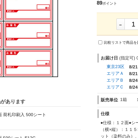
89
ポイント
-
比較リストで商品を
お届け日
(指定可) 0
東京23区
8/21
エリアＡ
8/21
エリアＢ
8/24
エリアＣ
8/24
1箱
販売単位
品があります
仕様
面 荷札印刷入 500シート
●仕様：１２面●シ
（横×縦）：１１５
ット（染料のみ）