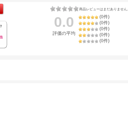
商品レビューはまだありません
0.0
(
0
件)
(
0
件)
？
(
0
件)
評価の平均
(
0
件)
出
(
0
件)