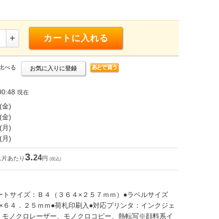
+
カートに入れる
比べる
お気に入りに登録
0:48
現在
(金)
(金)
(月)
(月)
3.
24
1片あたり
円
(税込)
ートサイズ：Ｂ４（３６４×２５７ｍｍ）●ラベルサイズ
×６４．２５ｍｍ●荷札印刷入●対応プリンタ：インクジェ
、モノクロレーザー、モノクロコピー、熱転写※顔料系イ