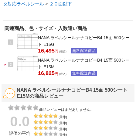
タ対応ラベルシール
>
２０面以下
関連商品、色・サイズ・入数違い商品
NANA ラベルシールナナコピーB4 15面 500シー
1
ト E15G
16,495
無料配送商品
円
(税込)
NANA ラベルシールナナコピーB4 15面 500シー
2
ト E15M
16,825
無料配送商品
円
(税込)
NANA ラベルシールナナコピーB4 15面 500シート
E15Mの商品レビュー
商品レビューはまだありません。
0.0
0
(
件)
0
(
件)
0
(
件)
評価の平均
0
(
件)