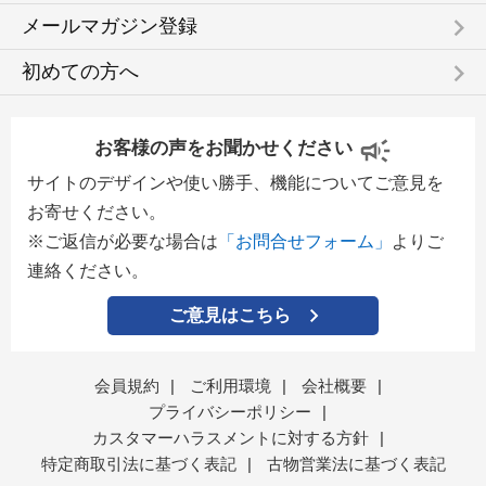
keyboard_arrow_right
メールマガジン登録
keyboard_arrow_right
初めての方へ
お客様の声をお聞かせください
サイトのデザインや使い勝手、機能についてご意見を
お寄せください。
※ご返信が必要な場合は
「お問合せフォーム」
よりご
連絡ください。
ご意見はこちら
会員規約
|
ご利用環境
|
会社概要
|
プライバシーポリシー
|
カスタマーハラスメントに対する方針
|
特定商取引法に基づく表記
|
古物営業法に基づく表記