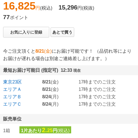
16,825
15,296
円
(税込)
円
(税抜)
77
ポイント
お気に入りに登録
あとで買う
今ご注文頂くと
8/21
(金)
にお届け可能です！ （品切れ等により
お届けが遅れる場合は別途ご連絡差し上げます。）
最短お届け可能日 (指定可) 12:33
現在
東京23区
8/21
(金)
17時までのご注文
エリアＡ
8/21
(金)
17時までのご注文
エリアＢ
8/24
(月)
17時までのご注文
エリアＣ
8/24
(月)
17時までのご注文
販売単位
2.
1箱
1片あたり
25
円
(税込)