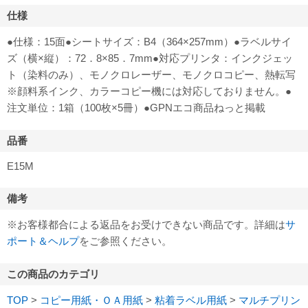
仕様
●仕様：15面●シートサイズ：B4（364×257mm）●ラベルサイ
ズ（横×縦）：72．8×85．7mm●対応プリンタ：インクジェッ
ト（染料のみ）、モノクロレーザー、モノクロコピー、熱転写
※顔料系インク、カラーコピー機には対応しておりません。●
注文単位：1箱（100枚×5冊）●GPNエコ商品ねっと掲載
品番
E15M
備考
※お客様都合による返品をお受けできない商品です。詳細は
サ
ポート＆ヘルプ
をご参照ください。
この商品のカテゴリ
TOP
>
コピー用紙・ＯＡ用紙
>
粘着ラベル用紙
>
マルチプリン