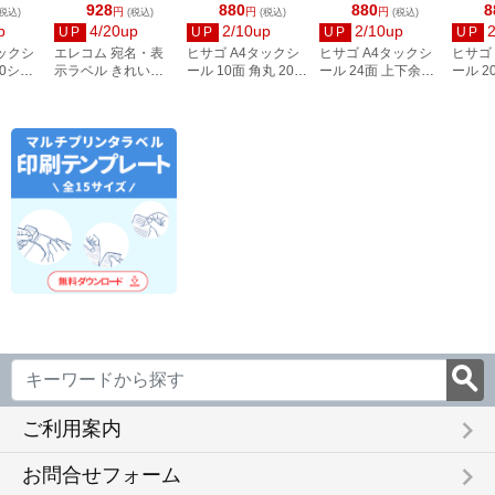
928
880
880
8
円
円
円
税込)
(税込)
(税込)
(税込)
p
4/20up
2/10up
2/10up
UP
UP
UP
UP
タックシ
エレコム 宛名・表
ヒサゴ A4タックシ
ヒサゴ A4タックシ
ヒサゴ
00シー
示ラベル きれい貼
ール 10面 角丸 20シ
ール 24面 上下余白
ール 2
3
44面付 20枚 EDT-
ート FSCOP868
20シート
FSCOP
TMEX44
FSCOP883
keyboard_arrow_right
ご利用案内
keyboard_arrow_right
お問合せフォーム