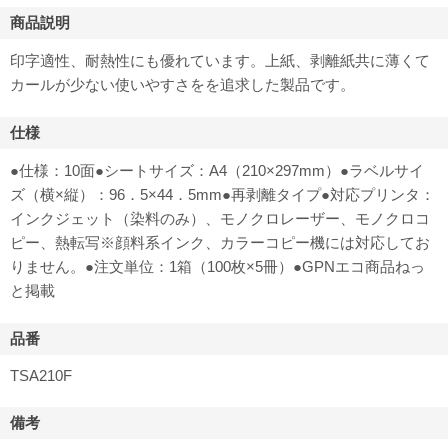
商品説明
印字適性、耐熱性にも優れています。上紙、剥離紙共に薄くて
カールが少ない使いやすさをを追求した製品です。
仕様
●仕様：10面●シートサイズ：A4（210×297mm）●ラベルサイ
ズ（横×縦）：96．5×44．5mm●再剥離タイプ●対応プリンタ：
インクジェット（染料のみ）、モノクロレーザー、モノクロコ
ピー、熱転写※顔料系インク、カラーコピー機には対応してお
りません。●注文単位：1箱（100枚×5冊）●GPNエコ商品ねっ
と掲載
品番
TSA210F
備考