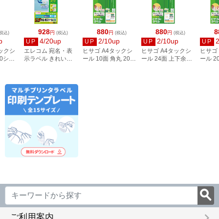
928
880
880
8
円
円
円
税込)
(税込)
(税込)
(税込)
p
4/20up
2/10up
2/10up
UP
UP
UP
UP
タックシ
エレコム 宛名・表
ヒサゴ A4タックシ
ヒサゴ A4タックシ
ヒサゴ
00シー
示ラベル きれい貼
ール 10面 角丸 20シ
ール 24面 上下余白
ール 2
3
44面付 20枚 EDT-
ート FSCOP868
20シート
FSCOP
TMEX44
FSCOP883
keyboard_arrow_right
ご利用案内