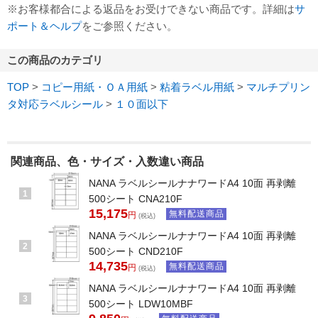
※お客様都合による返品をお受けできない商品です。詳細は
サ
ポート＆ヘルプ
をご参照ください。
この商品のカテゴリ
TOP
>
コピー用紙・ＯＡ用紙
>
粘着ラベル用紙
>
マルチプリン
タ対応ラベルシール
>
１０面以下
関連商品、色・サイズ・入数違い商品
NANA ラベルシールナナワードA4 10面 再剥離
1
500シート CNA210F
15,175
無料配送商品
円
(税込)
NANA ラベルシールナナワードA4 10面 再剥離
2
500シート CND210F
14,735
無料配送商品
円
(税込)
NANA ラベルシールナナワードA4 10面 再剥離
3
500シート LDW10MBF