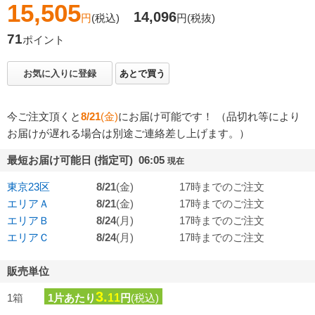
15,505
14,096
円
(税込)
円
(税抜)
71
ポイント
お気に入りに登録
あとで買う
今ご注文頂くと
8/21
(金)
にお届け可能です！ （品切れ等により
お届けが遅れる場合は別途ご連絡差し上げます。）
最短お届け可能日 (指定可) 06:05
現在
東京23区
8/21
(金)
17時までのご注文
エリアＡ
8/21
(金)
17時までのご注文
エリアＢ
8/24
(月)
17時までのご注文
エリアＣ
8/24
(月)
17時までのご注文
販売単位
3.
1箱
1片あたり
11
円
(税込)