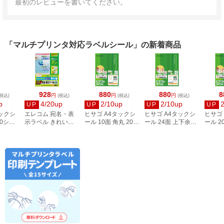
最初のレビューを書いてください。
「マルチプリンタ対応ラベルシール」の新着商品
928
880
880
8
円
円
円
税込)
(税込)
(税込)
(税込)
p
4/20up
2/10up
2/10up
UP
UP
UP
UP
タックシ
エレコム 宛名・表
ヒサゴ A4タックシ
ヒサゴ A4タックシ
ヒサゴ
00シー
示ラベル きれい貼
ール 10面 角丸 20シ
ール 24面 上下余白
ール 2
3
44面付 20枚 EDT-
ート FSCOP868
20シート
FSCOP
TMEX44
FSCOP883