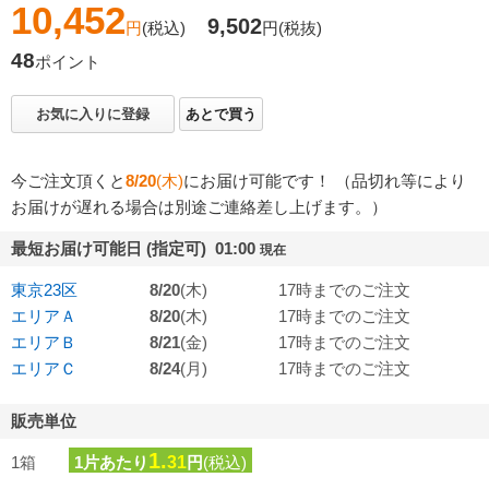
10,452
9,502
円
(税込)
円
(税抜)
48
ポイント
お気に入りに登録
あとで買う
今ご注文頂くと
8/20
(木)
にお届け可能です！ （品切れ等により
お届けが遅れる場合は別途ご連絡差し上げます。）
最短お届け可能日 (指定可) 01:00
現在
東京23区
8/20
(木)
17時までのご注文
エリアＡ
8/20
(木)
17時までのご注文
エリアＢ
8/21
(金)
17時までのご注文
エリアＣ
8/24
(月)
17時までのご注文
販売単位
1.
1箱
1片あたり
31
円
(税込)