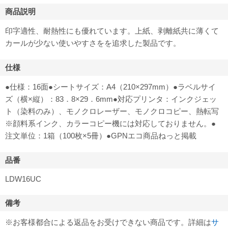
商品説明
印字適性、耐熱性にも優れています。上紙、剥離紙共に薄くて
カールが少ない使いやすさをを追求した製品です。
仕様
●仕様：16面●シートサイズ：A4（210×297mm）●ラベルサイ
ズ（横×縦）：83．8×29．6mm●対応プリンタ：インクジェッ
ト（染料のみ）、モノクロレーザー、モノクロコピー、熱転写
※顔料系インク、カラーコピー機には対応しておりません。●
注文単位：1箱（100枚×5冊）●GPNエコ商品ねっと掲載
品番
LDW16UC
備考
※お客様都合による返品をお受けできない商品です。詳細は
サ