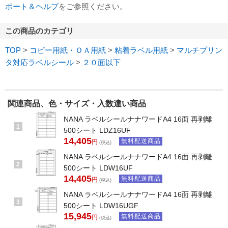
ポート＆ヘルプ
をご参照ください。
この商品のカテゴリ
TOP
>
コピー用紙・ＯＡ用紙
>
粘着ラベル用紙
>
マルチプリン
タ対応ラベルシール
>
２０面以下
関連商品、色・サイズ・入数違い商品
NANA ラベルシールナナワードA4 16面 再剥離
1
500シート LDZ16UF
14,405
無料配送商品
円
(税込)
NANA ラベルシールナナワードA4 16面 再剥離
2
500シート LDW16UF
14,405
無料配送商品
円
(税込)
NANA ラベルシールナナワードA4 16面 再剥離
3
500シート LDW16UGF
15,945
無料配送商品
円
(税込)