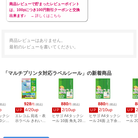
商品レビューで貯まったレビューポイント
は、100pにつき100円割引クーポンと交換
出来ます♪
→ 詳しくはこちら
商品レビューはありません。
最初のレビューを書いてください。
「マルチプリンタ対応ラベルシール」の新着商品
928
880
880
8
円
円
円
税込)
(税込)
(税込)
(税込)
p
4/20up
2/10up
2/10up
UP
UP
UP
UP
タックシ
エレコム 宛名・表
ヒサゴ A4タックシ
ヒサゴ A4タックシ
ヒサゴ
00シー
示ラベル きれい貼
ール 10面 角丸 20シ
ール 24面 上下余白
ール 2
3
44面付 20枚 EDT-
ート FSCOP868
20シート
FSCOP
TMEX44
FSCOP883