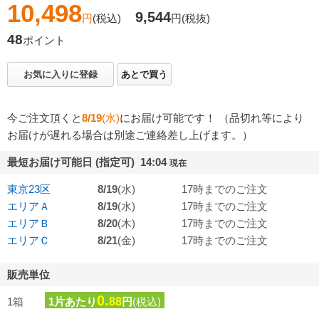
10,498
9,544
円
(税込)
円
(税抜)
48
ポイント
お気に入りに登録
あとで買う
今ご注文頂くと
8/19
(水)
にお届け可能です！ （品切れ等により
お届けが遅れる場合は別途ご連絡差し上げます。）
最短お届け可能日 (指定可) 14:04
現在
東京23区
8/19
(水)
17時までのご注文
エリアＡ
8/19
(水)
17時までのご注文
エリアＢ
8/20
(木)
17時までのご注文
エリアＣ
8/21
(金)
17時までのご注文
販売単位
0.
1箱
1片あたり
88
円
(税込)