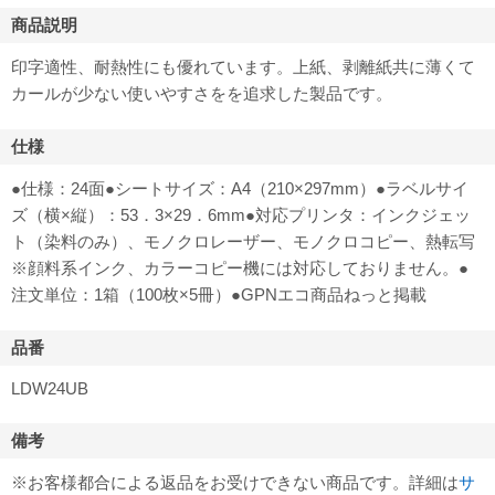
商品説明
印字適性、耐熱性にも優れています。上紙、剥離紙共に薄くて
カールが少ない使いやすさをを追求した製品です。
仕様
●仕様：24面●シートサイズ：A4（210×297mm）●ラベルサイ
ズ（横×縦）：53．3×29．6mm●対応プリンタ：インクジェッ
ト（染料のみ）、モノクロレーザー、モノクロコピー、熱転写
※顔料系インク、カラーコピー機には対応しておりません。●
注文単位：1箱（100枚×5冊）●GPNエコ商品ねっと掲載
品番
LDW24UB
備考
※お客様都合による返品をお受けできない商品です。詳細は
サ