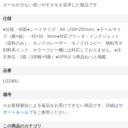
カールが少ない使いやすさをを追求した製品です。
仕様
●仕様：40面●シートサイズ：A4（210×297mm）●ラベルサイ
ズ（横×縦）：42×33．9mm●対応プリンタ：インクジェット
（染料のみ）、モノクロレーザー、モノクロコピー、熱転写※
顔料系インク、カラーコピー機には対応しておりません。●注
文単位：1箱（100枚×5冊）●GPNエコ商品ねっと掲載
品番
LDZ40U
備考
※お客様都合による返品をお受けできない商品です。詳細は
サ
ポート＆ヘルプ
をご参照ください。
この商品のカテゴリ