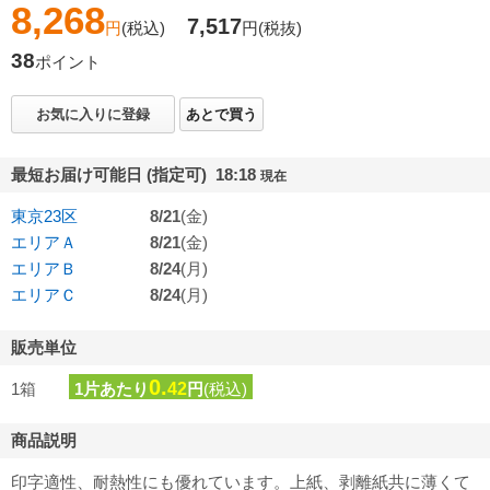
8,268
7,517
円
(税込)
円
(税抜)
38
ポイント
お気に入りに登録
あとで買う
最短お届け可能日 (指定可) 18:18
現在
東京23区
8/21
(金)
エリアＡ
8/21
(金)
エリアＢ
8/24
(月)
エリアＣ
8/24
(月)
販売単位
0.
1箱
1片あたり
42
円
(税込)
商品説明
印字適性、耐熱性にも優れています。上紙、剥離紙共に薄くて