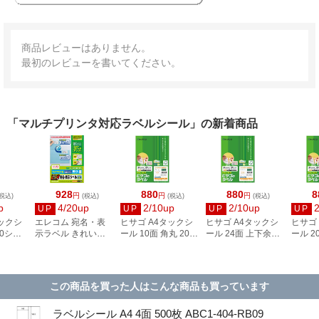
商品レビューはありません。
最初のレビューを書いてください。
「マルチプリンタ対応ラベルシール」の新着商品
928
880
880
8
円
円
円
税込)
(税込)
(税込)
(税込)
p
4/20up
2/10up
2/10up
UP
UP
UP
UP
タックシ
エレコム 宛名・表
ヒサゴ A4タックシ
ヒサゴ A4タックシ
ヒサゴ
00シー
示ラベル きれい貼
ール 10面 角丸 20シ
ール 24面 上下余白
ール 2
3
44面付 20枚 EDT-
ート FSCOP868
20シート
FSCOP
TMEX44
FSCOP883
この商品を買った人はこんな商品も買っています
ラベルシール A4 4面 500枚 ABC1-404-RB09