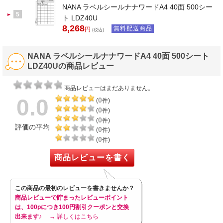
NANA ラベルシールナナワードA4 40面 500シー
5
ト LDZ40U
8,268
無料配送商品
円
(税込)
NANA ラベルシールナナワードA4 40面 500シート
LDZ40Uの商品レビュー
商品レビューはまだありません。
0.0
0
(
件)
0
(
件)
0
(
件)
評価の平均
0
(
件)
0
(
件)
商品レビューを書く
この商品の最初のレビューを書きませんか？
商品レビューで貯まったレビューポイント
は、100pにつき100円割引クーポンと交換
出来ます♪
→ 詳しくはこちら