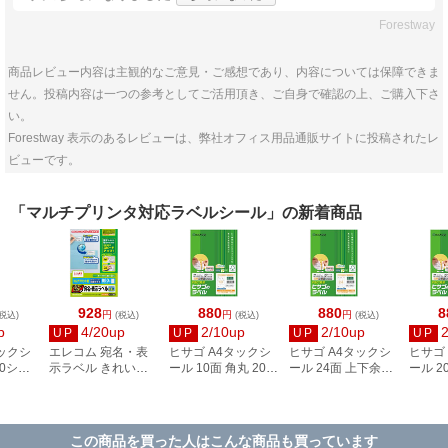
Forestway
商品レビュー内容は主観的なご意見・ご感想であり、内容については保障できま
せん。投稿内容は一つの参考としてご活用頂き、ご自身で確認の上、ご購入下さ
い。
Forestway 表示のあるレビューは、弊社オフィス用品通販サイトに投稿されたレ
ビューです。
「マルチプリンタ対応ラベルシール」の新着商品
928
880
880
8
円
円
円
税込)
(税込)
(税込)
(税込)
p
4/20up
2/10up
2/10up
UP
UP
UP
UP
タックシ
エレコム 宛名・表
ヒサゴ A4タックシ
ヒサゴ A4タックシ
ヒサゴ
00シー
示ラベル きれい貼
ール 10面 角丸 20シ
ール 24面 上下余白
ール 2
3
44面付 20枚 EDT-
ート FSCOP868
20シート
FSCOP
TMEX44
FSCOP883
この商品を買った人はこんな商品も買っています