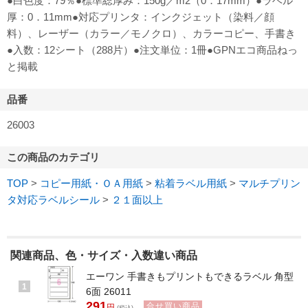
●白色度：79％●標準総厚み：150g／m2（0．17mm）●ラベル
厚：0．11mm●対応プリンタ：インクジェット（染料／顔
料）、レーザー（カラー／モノクロ）、カラーコピー、手書き
●入数：12シート（288片）●注文単位：1冊●GPNエコ商品ねっ
と掲載
品番
26003
この商品のカテゴリ
TOP
>
コピー用紙・ＯＡ用紙
>
粘着ラベル用紙
>
マルチプリン
タ対応ラベルシール
>
２１面以上
関連商品、色・サイズ・入数違い商品
エーワン 手書きもプリントもできるラベル 角型
1
6面 26011
291
合せ買い商品
円