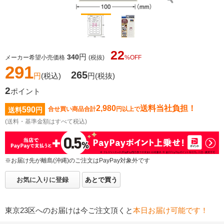
22
円
340
メーカー希望小売価格
(税抜)
%OFF
291
265
円
(税込)
円
(税抜)
2
ポイント
2,980
送料当社負担！
590
合せ買い商品合計
円以上で
送料
円
(送料・基準金額はすべて税込)
※お届け先が離島(沖縄)のご注文はPayPay対象外です
お気に入りに登録
あとで買う
東京23区へのお届けは今ご注文頂くと
本日お届け可能です！