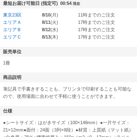
最短お届け可能日 (指定可) 00:54
現在
東京23区
8/10
(月)
11時までのご注文
エリアＡ
8/11
(火)
17時までのご注文
エリアＢ
8/12
(水)
17時までのご注文
エリアＣ
8/13
(木)
17時までのご注文
販売単位
1冊
商品説明
筆記具で手書きすることも、プリンタで印刷することも可能な
ので、使用場面に合わせて手軽に使うことができます。
仕様
●シートサイズ：はがきサイズ（100×148mm）●一片サイズ：
21×12mm●面付：24面（3列×8段）●材質：上質紙（マット紙）