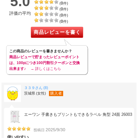
5.0
0
(
件)
0
(
件)
評価の平均
0
(
件)
0
(
件)
商品レビューを書く
この商品のレビューを書きませんか？
商品レビューで貯まったレビューポイント
は、100pにつき100円割引クーポンと交換
出来ます♪
→ 詳しくはこちら
３３９さん (8)
茨城県 (女性)
購入者
エーワン 手書きもプリントもできるラベル 角型 24面 26003
2025/9/30
投稿日
使いやすい