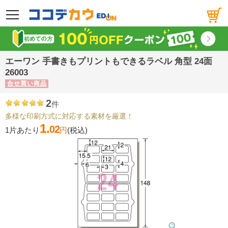
メニュー
エーワン 手書きもプリントもできるラベル 角型 24面
26003
合せ買い商品
2
件
多様な印刷方式に対応する素材を厳選！
1.
02
1片あたり
円
(税込)