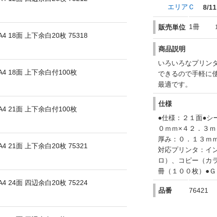
エリアＣ
8/11
1冊
販売単位
18面 上下余白20枚 75318
商品説明
いろいろなプリン
 18面 上下余白付100枚
できるので手軽に
最適です。
仕様
 21面 上下余白付100枚
●仕様：２１面●シ
０ｍｍ×４２．３ｍ
厚み：０．１３ｍｍ
21面 上下余白20枚 75321
対応プリンタ：イ
ロ）、コピー（カ
冊（１００枚）●
24面 四辺余白20枚 75224
品番
76421