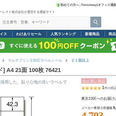
初めての方へ
|
Forestway(オフィス通
ーレスト株式会社が運営する通販サイト
イス
わけありセール
人気ランキング
新着商品
商品
マルチプリンタ対応ラベルシール
２１面以上
 21面 100枚 76421
合せ買い商品
を採用した、貼り心地の良いラベルで
1
件の商
東京23区へのお届け
5
メーカー希望小売価格
4,703