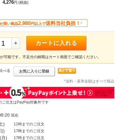
4,276
円
(税抜)
2,980
送料当社負担！
せ買い商品
円以上で
*
+
カートに入れる
が可能です。不足分の納期はカート画面でご確認ください。
比べる
お気に入りに登録
*送料・基準金額はすべて税込
のご注文はPayPay対象外です
8:20
現在
土)
11時までのご注文
日)
17時までのご注文
(月)
17時までのご注文