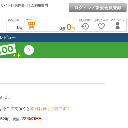
販サイト)
|
お問合せ
|
ご利用案内
ログイン／新規会員登録
カート
マイページ
商品比較
購入履歴
お気に入り
0
history
favorite_border
0
0
点
点
円
レビュー
品レビュー
は今ご注文頂くと
本日お届け可能です！
%OFF
22
,520
円
(税抜)