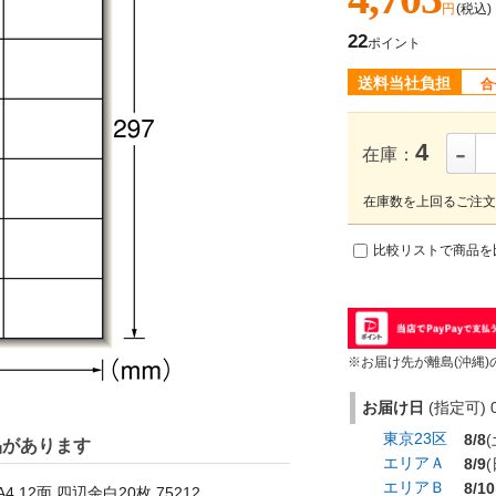
円
(税込)
22
ポイント
送料当社負担
合
-
4
在庫：
在庫数を上回るご注文
比較リストで商品を
※お届け先が離島(沖縄)
お届け日
(指定可) 0
東京23区
8/8
(
品があります
エリアＡ
8/9
(
エリアＢ
8/10
12面 四辺余白20枚 75212