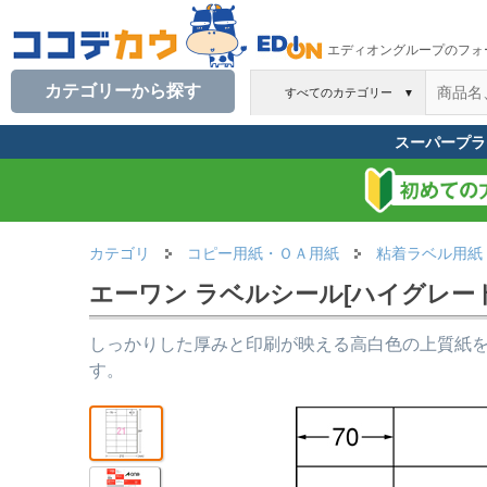
エディオングループのフォ
カテゴリーから探す
すべてのカテゴリー
▼
スーパープラ
カテゴリ
コピー用紙・ＯＡ用紙
粘着ラベル用紙
エーワン ラベルシール[ハイグレード] A4
しっかりした厚みと印刷が映える高白色の上質紙
す。