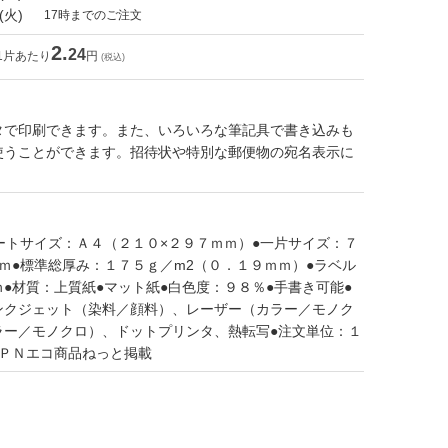
(火)
17時までのご注文
2.
24
1片あたり
円
(税込)
タで印刷できます。また、いろいろな筆記具で書き込みも
使うことができます。招待状や特別な郵便物の宛名表示に
ートサイズ：Ａ４（２１０×２９７ｍｍ）●一片サイズ：７
ｍ●標準総厚み：１７５ｇ／m2（０．１９ｍｍ）●ラベル
●材質：上質紙●マット紙●白色度：９８％●手書き可能●
ンクジェット（染料／顔料）、レーザー（カラー／モノク
ラー／モノクロ）、ドットプリンタ、熱転写●注文単位：１
ＧＰＮエコ商品ねっと掲載