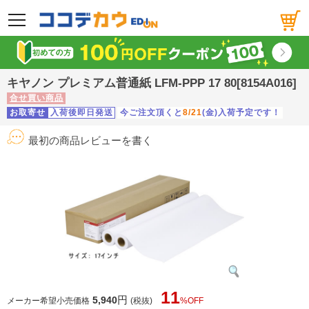
メニュー
キヤノン プレミアム普通紙 LFM-PPP 17 80[8154A016]
合せ買い商品
お取寄せ
入荷後即日発送
今ご注文頂くと
8/21
(金)入荷予定です！
最初の商品レビューを書く
11
円
5,940
メーカー希望小売価格
(税抜)
%OFF