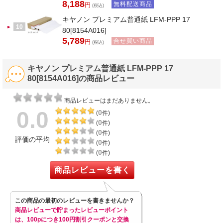
8,188
無料配送商品
円
(税込)
キヤノン プレミアム普通紙 LFM-PPP 17
10
80[8154A016]
5,789
合せ買い商品
円
(税込)
キヤノン プレミアム普通紙 LFM-PPP 17
80[8154A016]の商品レビュー
商品レビューはまだありません。
0.0
0
(
件)
0
(
件)
0
(
件)
評価の平均
0
(
件)
0
(
件)
商品レビューを書く
この商品の最初のレビューを書きませんか？
商品レビューで貯まったレビューポイント
は、100pにつき100円割引クーポンと交換