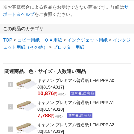
※お客様都合による返品をお受けできない商品です。詳細は
サ
ポート＆ヘルプ
をご参照ください。
この商品のカテゴリ
TOP
>
コピー用紙・ＯＡ用紙
>
インクジェット用紙
>
インクジ
ェット用紙（その他）
>
プロッター用紙
関連商品、色・サイズ・入数違い商品
キヤノン プレミアム普通紙 LFM-PPP A0
1
80[8154A017]
10,876
無料配送商品
円
(税込)
キヤノン プレミアム普通紙 LFM-PPP A1
2
80[8154A018]
7,788
無料配送商品
円
(税込)
キヤノン プレミアム普通紙 LFM-PPP A2
3
80[8154A019]