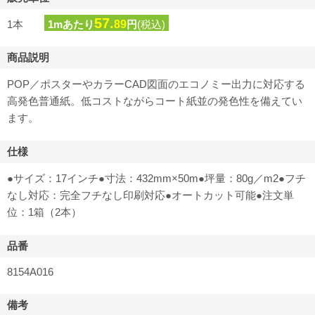
57.
1本
1mあたり
89
円
(税込)
商品説明
POP／ポスターやカラーCAD図面のエコノミー出力に対応する
高発色普通紙。低コストながらコート紙並の発色性を備えてい
ます。
仕様
●サイズ：17インチ●寸法：432mm×50m●坪量：80g／m2●フチ
なし対応：完全フチなし印刷対応●オートカット可能●注文単
位：1箱（2本）
品番
8154A016
備考