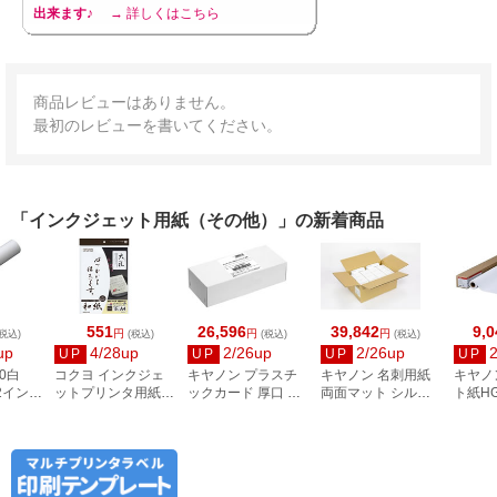
出来ます♪
→ 詳しくはこちら
商品レビューはありません。
最初のレビューを書いてください。
「インクジェット用紙（その他）」の新着商品
551
26,596
39,842
9,0
円
円
円
税込)
(税込)
(税込)
(税込)
up
4/28up
2/26up
2/26up
UP
UP
UP
UP
0白
コクヨ インクジェ
キヤノン プラスチ
キヤノン 名刺用紙
キヤノ
 2インチ
ットプリンタ用紙
ックカード 厚口 両
両面マット シルク
ト紙HG
和紙 A4 10枚 大礼柄
面 角丸 ピュアホワ
ホワイト 徳用箱
A1サイ
KJ-W110-6
イト 250枚
8000枚 3255C002
／A1／
2858V428
8961B