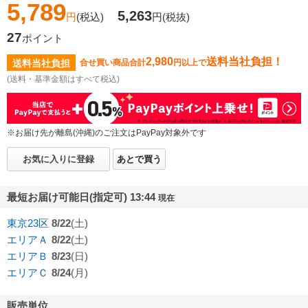
5,789
5,263
円
(税込)
円
(税抜)
27
ポイント
2,980
送料当社負担！
送料当社負担
合せ買い商品合計
円以上で
(送料・基準金額はすべて税込)
※お届け先が離島(沖縄)のご注文はPayPay対象外です
お気に入りに登録
あとで買う
最短お届け可能日(指定可) 13:44
現在
東京23区
8/22
(土)
エリアＡ
8/22
(土)
エリアＢ
8/23
(日)
エリアＣ
8/24
(月)
販売単位