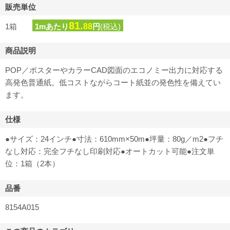
販売単位
81.
1箱
1mあたり
88
円
(税込)
商品説明
POP／ポスターやカラーCAD図面のエコノミー出力に対応する
高発色普通紙。低コストながらコート紙並の発色性を備えてい
ます。
仕様
●サイズ：24インチ●寸法：610mm×50m●坪量：80g／m2●フチ
なし対応：完全フチなし印刷対応●オートカット可能●注文単
位：1箱（2本）
品番
8154A015