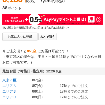
7,444
円
(税込)
円
(税抜)
38
ポイント
※お届け先が離島(沖縄)のご注文はPayPay対象外です
お気に入りに登録
あとで買う
今ご注文頂くと
8/7
(金)
にお届け可能です！
（東京23区の場合は、平日・土曜日11時までのご注文なら当日
お届け可能です。）
最短お届け可能日 (指定可) 12:26
現在
東京23区
8/7
(金)
エリアＡ
8/7
(金)
17時までのご注文
エリアＢ
8/8
(土)
17時までのご注文
エリアＣ
8/9
(日)
17時までのご注文