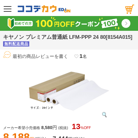
メニュー
キヤノン プレミアム普通紙 LFM-PPP 24 80[8154A015]
無料配送商品
1
最初の商品レビューを書く
favorite_border
名
13
円
8,580
メーカー希望小売価格
(税抜)
%OFF
8,188