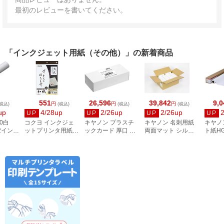
最初のレビューを書いてください。
「インクジェット用紙（その他）」の新着商品
551
26,596
39,842
9,0
円
円
円
税込)
(税込)
(税込)
(税込)
up
4/28up
2/26up
2/26up
UP
UP
UP
UP
0白
コクヨ インクジェ
キヤノン プラスチ
キヤノン 名刺用紙
キヤノ
 2インチ
ットプリンタ用紙
ックカード 厚口 両
両面マット シルク
ト紙HG
和紙 A4 10枚 大礼柄
面 角丸 ピュアホワ
ホワイト 徳用箱
A1サイ
KJ-W110-6
イト 250枚
8000枚 3255C002
／A1／
2858V428
8961B