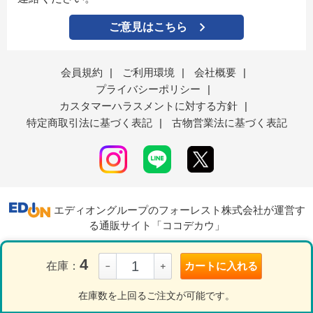
ご意見はこちら
会員規約
|
ご利用環境
|
会社概要
|
プライバシーポリシー
|
カスタマーハラスメントに対する方針
|
特定商取引法に基づく表記
|
古物営業法に基づく表記
エディオングループのフォーレスト株式会社が運営す
る通販サイト「ココデカウ」
4
在庫：
カートに入れる
－
＋
表示モード
ＰＣ
スマートフォン
在庫数を上回るご注文が可能です。
© Forest Corporation..