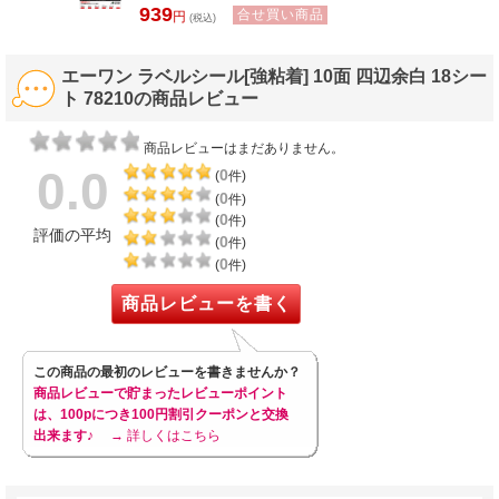
939
合せ買い商品
円
(税込)
エーワン ラベルシール[強粘着] 10面 四辺余白 18シー
ト 78210の商品レビュー
商品レビューはまだありません。
0.0
0
(
件)
0
(
件)
0
(
件)
評価の平均
0
(
件)
0
(
件)
商品レビューを書く
この商品の最初のレビューを書きませんか？
商品レビューで貯まったレビューポイント
は、100pにつき100円割引クーポンと交換
出来ます♪
→ 詳しくはこちら