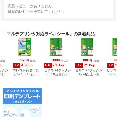
商品レビューはありません。
最初のレビューを書いてください。
「マルチプリンタ対応ラベルシール」の新着商品
928
880
880
8
円
円
円
税込)
(税込)
(税込)
(税込)
p
4/20up
2/10up
2/10up
UP
UP
UP
UP
タックシ
エレコム 宛名・表
ヒサゴ A4タックシ
ヒサゴ A4タックシ
ヒサゴ
00シー
示ラベル きれい貼
ール 10面 角丸 20シ
ール 24面 上下余白
ール 2
3
44面付 20枚 EDT-
ート FSCOP868
20シート
FSCOP
TMEX44
FSCOP883