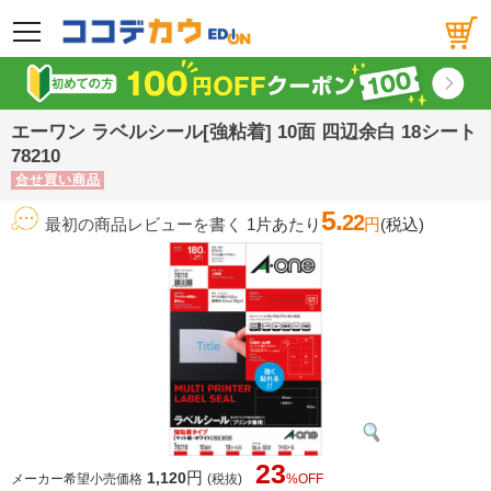
メニュー
エーワン ラベルシール[強粘着] 10面 四辺余白 18シート
78210
合せ買い商品
5.
22
最初の商品レビューを書く
1片あたり
円
(税込)
23
円
1,120
メーカー希望小売価格
(税抜)
%OFF