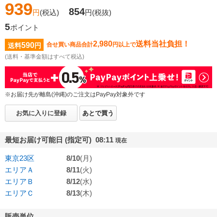
939
854
円
(税込)
円
(税抜)
5
ポイント
2,980
送料当社負担！
590
合せ買い商品合計
円以上で
送料
円
(送料・基準金額はすべて税込)
※お届け先が離島(沖縄)のご注文はPayPay対象外です
お気に入りに登録
あとで買う
最短お届け可能日 (指定可) 08:11
現在
東京23区
8/10
(月)
エリアＡ
8/11
(火)
エリアＢ
8/12
(水)
エリアＣ
8/13
(木)
販売単位