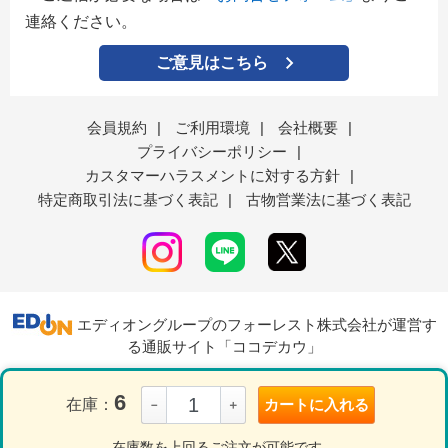
連絡ください。
ご意見はこちら
会員規約
|
ご利用環境
|
会社概要
|
プライバシーポリシー
|
カスタマーハラスメントに対する方針
|
特定商取引法に基づく表記
|
古物営業法に基づく表記
エディオングループのフォーレスト株式会社が運営す
る通販サイト「ココデカウ」
6
在庫：
カートに入れる
－
＋
表示モード
ＰＣ
スマートフォン
在庫数を上回るご注文が可能です。