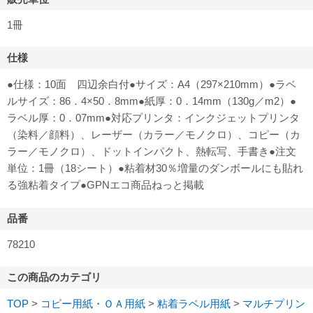
1冊
仕様
●仕様：10面 四辺余白付●サイズ：A4（297×210mm）●ラベ
ルサイズ：86．4×50．8mm●紙厚：0．14mm（130g／m2）●
ラベル厚：0．07mm●対応プリンタ：インクジェットプリンタ
（染料／顔料）、レーザー（カラー／モノクロ）、コピー（カ
ラー／モノクロ）、ドットインパクト、熱転写、手書き●注文
単位：1冊（18シート）●粘着材30％増量のダンボールにも貼れ
る強粘着タイプ●GPNエコ商品ねっと掲載
品番
78210
この商品のカテゴリ
TOP
>
コピー用紙・ＯＡ用紙
>
粘着ラベル用紙
>
マルチプリン