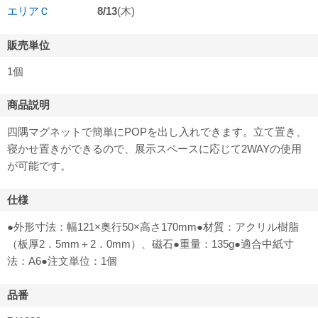
エリアＣ
8/13
(木)
販売単位
1個
商品説明
四隅マグネットで簡単にPOPを出し入れできます。立て置き、
寝かせ置きができるので、展示スペースに応じて2WAYの使用
が可能です。
仕様
●外形寸法：幅121×奥行50×高さ170mm●材質：アクリル樹脂
（板厚2．5mm＋2．0mm）、磁石●重量：135g●適合中紙寸
法：A6●注文単位：1個
品番