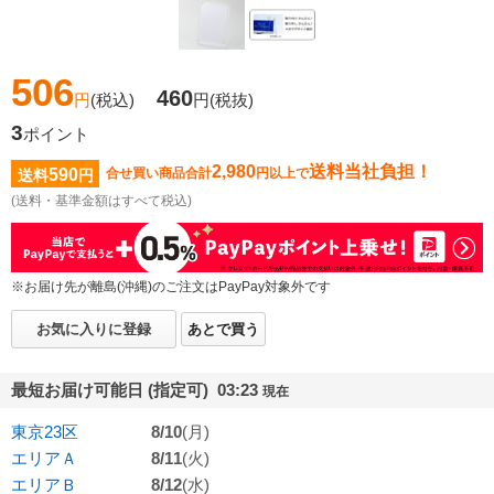
506
460
円
(税込)
円
(税抜)
3
ポイント
2,980
送料当社負担！
590
合せ買い商品合計
円以上で
送料
円
(送料・基準金額はすべて税込)
※お届け先が離島(沖縄)のご注文はPayPay対象外です
お気に入りに登録
あとで買う
最短お届け可能日 (指定可) 03:23
現在
東京23区
8/10
(月)
エリアＡ
8/11
(火)
エリアＢ
8/12
(水)