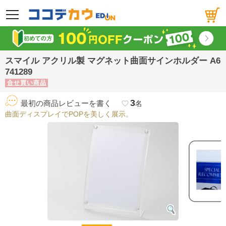
メニュー
スマイル アクリル製 マグネット曲面サインホルダー A6
741289
合せ買い商品
3
最初の商品レビューを書く
favorite_border
名
曲面ディスプレイでPOPを美しく展示。