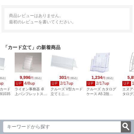
商品レビューはありません。
最初のレビューを書いてください。
「カード立て」の新着商品
9,996
301
1,234
5,8
円
円
円
税込)
(税込)
(税込)
(税込)
up
4/8up
2/17up
2/17up
UP
UP
UP
UP
型カード
ライオン事務器 卓
クルーズ V型カード
クルーズ カタログ
エヌア
91035
上パンフレットスタ
立てミニ
ケース A5 2段
タログ
ンド(組立式) PS-
CRV791103
CR74502
65-039
131A