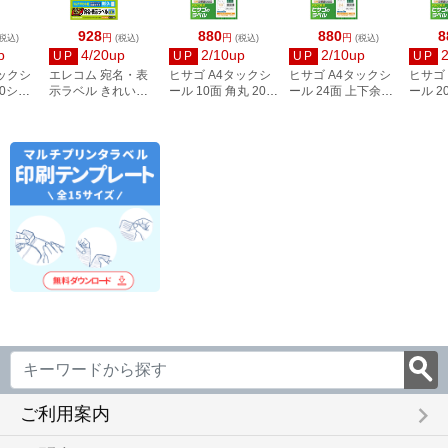
928
880
880
8
円
円
円
税込)
(税込)
(税込)
(税込)
p
4/20up
2/10up
2/10up
UP
UP
UP
UP
タックシ
エレコム 宛名・表
ヒサゴ A4タックシ
ヒサゴ A4タックシ
ヒサゴ
00シー
示ラベル きれい貼
ール 10面 角丸 20シ
ール 24面 上下余白
ール 2
3
44面付 20枚 EDT-
ート FSCOP868
20シート
FSCOP
TMEX44
FSCOP883
keyboard_arrow_right
ご利用案内