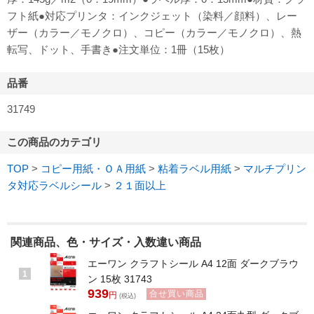
フト紙●対応プリンタ：インクジェット（染料／顔料）、レー
ザー（カラー／モノクロ）、コピー（カラー／モノクロ）、熱
転写、ドット、手書き●注文単位：1冊（15枚）
品番
31749
この商品のカテゴリ
TOP
>
コピー用紙・ＯＡ用紙
>
粘着ラベル用紙
>
マルチプリン
タ対応ラベルシール
>
２１面以上
関連商品、色・サイズ・入数違い商品
エーワン クラフトシール A4 12面 ダークブラウ
1
ン 15枚 31743
939
合せ買い商品
円
(税込)