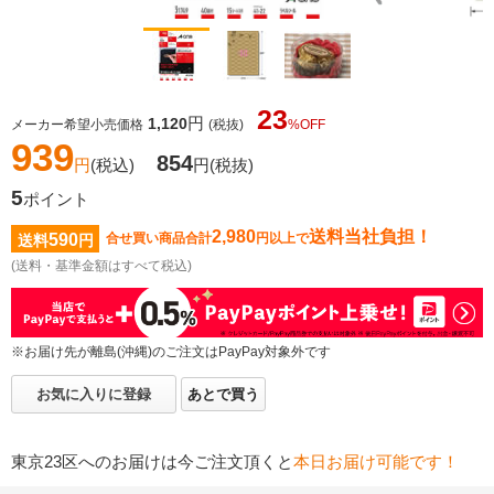
23
円
1,120
メーカー希望小売価格
(税抜)
%OFF
939
854
円
(税込)
円
(税抜)
5
ポイント
2,980
送料当社負担！
590
合せ買い商品合計
円以上で
送料
円
(送料・基準金額はすべて税込)
※お届け先が離島(沖縄)のご注文はPayPay対象外です
お気に入りに登録
あとで買う
東京23区へのお届けは今ご注文頂くと
本日お届け可能です！