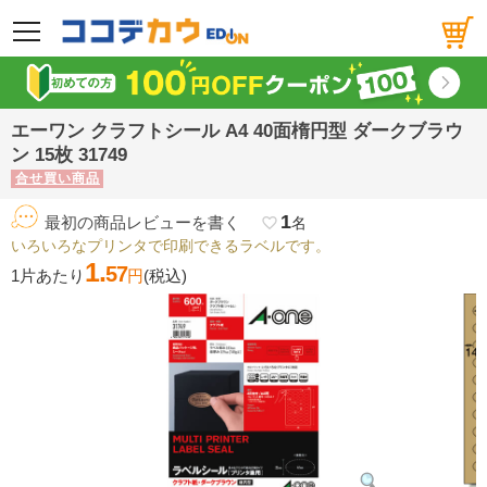
メニュー
エーワン クラフトシール A4 40面楕円型 ダークブラウ
ン 15枚 31749
合せ買い商品
1
最初の商品レビューを書く
favorite_border
名
いろいろなプリンタで印刷できるラベルです。
1.
57
1片あたり
円
(税込)