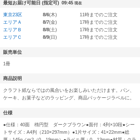
最短お届け可能日 (指定可) 09:45
現在
東京23区
8/6
(木)
11時までのご注文
エリアＡ
8/7
(金)
17時までのご注文
エリアＢ
8/8
(土)
17時までのご注文
エリアＣ
8/9
(日)
17時までのご注文
販売単位
1冊
商品説明
クラフト紙ならではの風合いをお楽しみいただけます。パン、
ケーキ、お菓子などのラッピング、商品パッケージラベルに。
仕様
●仕様：40面 楕円型 ダークブラウン●面付：4列×10段●シー
トサイズ：A4判（210×297mm）●1片サイズ：41×22mm●総
厚：145g／m2（0．19mm）●ラベル厚：0．13mm●材質：クラ