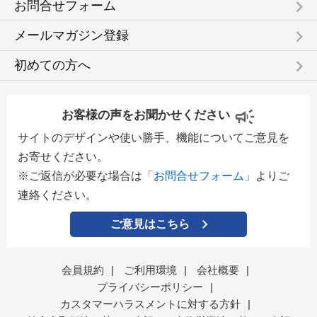
keyboard_arrow_right
お問合せフォーム
keyboard_arrow_right
メールマガジン登録
keyboard_arrow_right
初めての方へ
お客様の声をお聞かせください
サイトのデザインや使い勝手、機能についてご意見を
お寄せください。
※ご返信が必要な場合は
「お問合せフォーム」
よりご
連絡ください。
ご意見はこちら
会員規約
|
ご利用環境
|
会社概要
|
プライバシーポリシー
|
カスタマーハラスメントに対する方針
|