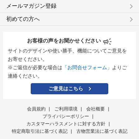
keyboard_arrow_right
メールマガジン登録
keyboard_arrow_right
初めての方へ
お客様の声をお聞かせください
サイトのデザインや使い勝手、機能についてご意見を
お寄せください。
※ご返信が必要な場合は
「お問合せフォーム」
よりご
連絡ください。
ご意見はこちら
会員規約
|
ご利用環境
|
会社概要
|
プライバシーポリシー
|
カスタマーハラスメントに対する方針
|
特定商取引法に基づく表記
|
古物営業法に基づく表記