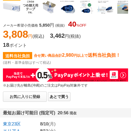
40
円
5,850
メーカー希望小売価格
(税抜)
%OFF
3,808
3,462
円
(税込)
円
(税抜)
18
ポイント
2,980
送料当社負担！
送料当社負担
合せ買い商品合計
円以上で
(送料・基準金額はすべて税込)
※お届け先が離島(沖縄)のご注文はPayPay対象外です
お気に入りに登録
あとで買う
最短お届け可能日 (指定可) 20:56
現在
東京23区
8/10
(月)
エリアＡ
8/11
(火)