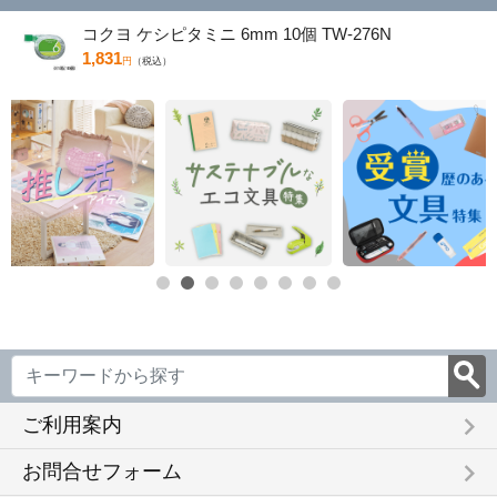
コクヨ ケシピタミニ 6mm 10個 TW-276N
1,831
円
（税込）
keyboard_arrow_right
ご利用案内
keyboard_arrow_right
お問合せフォーム