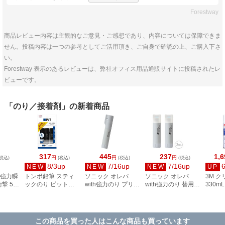
Forestway
商品レビュー内容は主観的なご意見・ご感想であり、内容については保障できま
せん。投稿内容は一つの参考としてご活用頂き、ご自身で確認の上、ご購入下さ
い。
Forestway 表示のあるレビューは、弊社オフィス用品通販サイトに投稿されたレ
ビューです。
「のり／接着剤」の新着商品
317
445
237
1,6
円
円
円
税込)
(税込)
(税込)
(税込)
8/3up
7/16up
7/16up
NEW
NEW
NEW
UP
 強力瞬
トンボ鉛筆 スティ
ソニック オレパ
ソニック オレパ
3M ク
撃 5g
ックのり ピットハ
with強力のり プリン
with強力のり 替用の
330mL
イパワーSブラック
トカッターとのり
り 2個入 SP-2850
CLEA
3コパック HCB-315
グレー SP-2824-GL
この商品を買った人はこんな商品も買っています