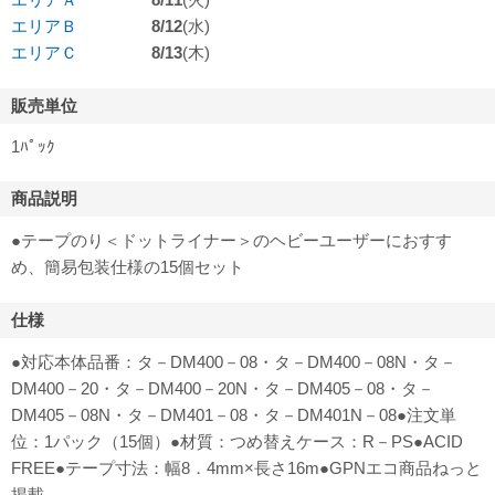
エリアＢ
8/12
(水)
エリアＣ
8/13
(木)
販売単位
1ﾊﾟｯｸ
商品説明
●テープのり＜ドットライナー＞のヘビーユーザーにおすす
め、簡易包装仕様の15個セット
仕様
●対応本体品番：タ－DM400－08・タ－DM400－08N・タ－
DM400－20・タ－DM400－20N・タ－DM405－08・タ－
DM405－08N・タ－DM401－08・タ－DM401N－08●注文単
位：1パック（15個）●材質：つめ替えケース：R－PS●ACID
FREE●テープ寸法：幅8．4mm×長さ16m●GPNエコ商品ねっと
掲載