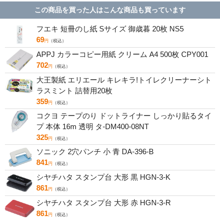
この商品を買った人はこんな商品も買っています
フエキ 短冊のし紙 Sサイズ 御歳暮 20枚 NS5
69
円
（税込）
APPJ カラーコピー用紙 クリーム A4 500枚 CPY001
702
円
（税込）
大王製紙 エリエール キレキラ!トイレクリーナーシト
ラスミント 詰替用20枚
359
円
（税込）
コクヨ テープのり ドットライナー しっかり貼るタイ
プ 本体 16m 透明 タ-DM400-08NT
325
円
（税込）
ソニック 2穴パンチ 小 青 DA-396-B
841
円
（税込）
シヤチハタ スタンプ台 大形 黒 HGN-3-K
861
円
（税込）
シヤチハタ スタンプ台 大形 赤 HGN-3-R
861
円
（税込）