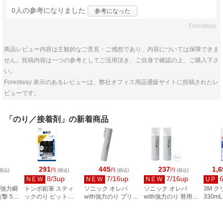
0人
の参考になりました
参考になった
Forestway
商品レビュー内容は主観的なご意見・ご感想であり、内容については保障できま
せん。投稿内容は一つの参考としてご活用頂き、ご自身で確認の上、ご購入下さ
い。
Forestway 表示のあるレビューは、弊社オフィス用品通販サイトに投稿されたレ
ビューです。
「のり／接着剤」の新着商品
291
445
237
1,6
円
円
円
税込)
(税込)
(税込)
(税込)
8/3up
7/16up
7/16up
NEW
NEW
NEW
UP
 強力瞬
トンボ鉛筆 スティ
ソニック オレパ
ソニック オレパ
3M ク
撃 5g
ックのり ピットハ
with強力のり プリン
with強力のり 替用の
330mL
イパワーSブラック
トカッターとのり
り 2個入 SP-2850
CLEA
3コパック HCB-315
グレー SP-2824-GL