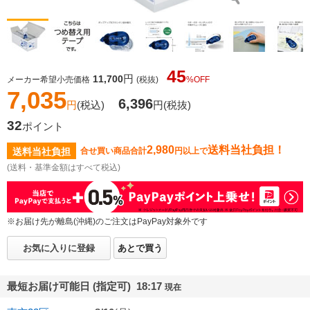
45
円
11,700
メーカー希望小売価格
(税抜)
%OFF
7,035
6,396
円
(税込)
円
(税抜)
32
ポイント
2,980
送料当社負担！
送料当社負担
合せ買い商品合計
円以上で
(送料・基準金額はすべて税込)
※お届け先が離島(沖縄)のご注文はPayPay対象外です
お気に入りに登録
あとで買う
最短お届け可能日 (指定可) 18:17
現在