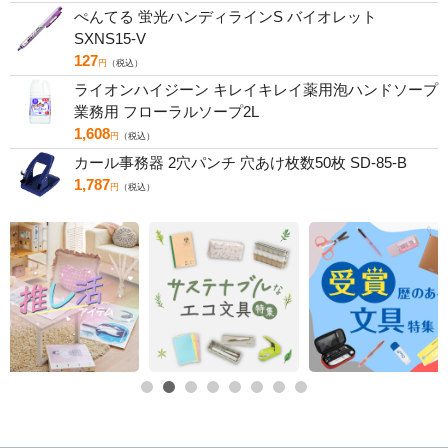
ぺんてる 蛍光ハンディラインS バイオレット
SXNS15-V
127
円
（税込）
ライオンハイジーン キレイキレイ薬用泡ハンドソープ
業務用 フローラルソープ2L
1,608
円
（税込）
カール事務器 2穴パンチ 穴あけ枚数50枚 SD-85-B
1,787
円
（税込）