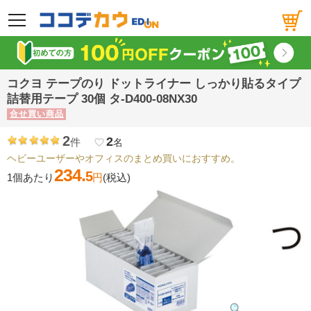
メニュー
コクヨ テープのり ドットライナー しっかり貼るタイプ
詰替用テープ 30個 タ-D400-08NX30
合せ買い商品
2
2
件
favorite_border
名
ヘビーユーザーやオフィスのまとめ買いにおすすめ。
234.
5
1個あたり
円
(税込)