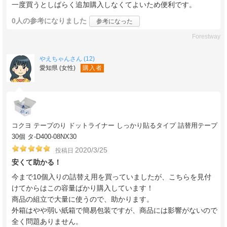
一度買うとしばらく追加購入しなくてよいため便利です。
0人
の参考になりました
参考になった
Forestway
やえちゃんさん (12)
愛知県 (女性)
購入者
コクヨ テープのり ドットライナー しっかり貼るタイプ 詰替用テープ
30個 タ-D400-08NX30
2020/3/25
投稿日
安くて助かる！
今まで10個入りの詰替え用を買っていましたが、こちらを見付
けてからはこの容量ばかり購入しています！
商品の組立で大量に使うので、助かります。
外箱はやや弱い紙箱で簡易包装ですが、商品には影響がないので
全く問題ありません。