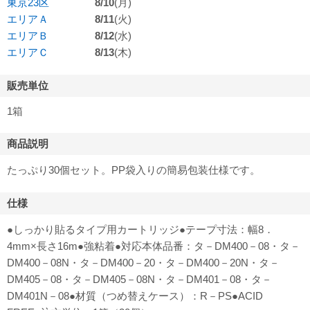
東京23区
8/10
(月)
エリアＡ
8/11
(火)
エリアＢ
8/12
(水)
エリアＣ
8/13
(木)
販売単位
1箱
商品説明
たっぷり30個セット。PP袋入りの簡易包装仕様です。
仕様
●しっかり貼るタイプ用カートリッジ●テープ寸法：幅8．
4mm×長さ16m●強粘着●対応本体品番：タ－DM400－08・タ－
DM400－08N・タ－DM400－20・タ－DM400－20N・タ－
DM405－08・タ－DM405－08N・タ－DM401－08・タ－
DM401N－08●材質（つめ替えケース）：R－PS●ACID