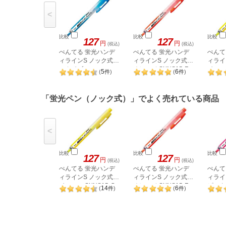
<
比較
比較
比較
127
127
円
円
(税込)
(税込)
ぺんてる 蛍光ハンデ
ぺんてる 蛍光ハンデ
ぺんて
ィラインS ノック式
ィラインS ノック式
ィライ
スカイブルー
オレンジ SXNS15-F
イエロー
5
6
(
件
)
(
件
)
SXNS15-S
「蛍光ペン（ノック式）」でよく売れている商品
<
比較
比較
比較
127
127
円
円
(税込)
(税込)
ぺんてる 蛍光ハンデ
ぺんてる 蛍光ハンデ
ぺんて
ィラインS ノック式
ィラインS ノック式
ィライ
イエロー SXNS15-G
オレンジ SXNS15-F
ピンク 
14
6
(
件
)
(
件
)