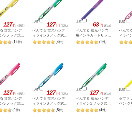
比較
比較
比較
127
127
63
円
円
円
(税込)
(税込)
(税込)
る 蛍光ハンデ
ぺんてる 蛍光ハンデ
ぺんてる 蛍光ペン専
ぺんて
ンS ノック式
ィラインS ノック式
用インキカートリッジ
ィライン
 SXNS15-G
ライトグリーン
バイオレット XSLR3-
ピンク S
14
4
1
(
件
)
(
件
)
(
件
)
SXNS15-K
V
比較
比較
比較
127
127
127
円
円
円
(税込)
(税込)
(税込)
る 蛍光ハンデ
ぺんてる 蛍光ハンデ
ぺんてる 蛍光ハンデ
ゼブラ
ンS ノック式
ィラインS ノック式
ィラインS ノック式
ペン 
SXNS15-P
スカイブルー
ライトグリーン
ト 黄 W
9
5
4
(
件
)
(
件
)
(
件
)
SXNS15-S
SXNS15-K