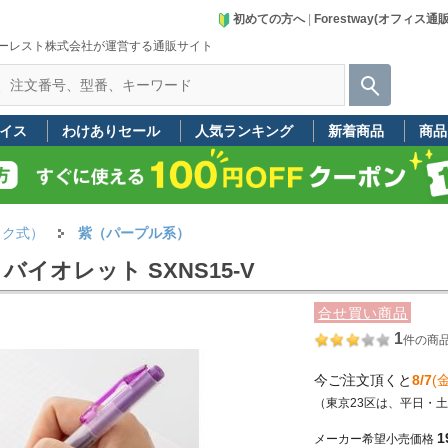
初めての方へ
|
Forestway(オフィス通
ーレスト株式会社が運営する通販サイト
イス
わけありセール
人気ランキング
新着商品
商品
ック式）
紫（パープル系）
イオレット SXNS15-V
合せ買い商品
1
件の商
今ご注文頂くと
8/7
(金
（東京23区は、平日・
1
メーカー希望小売価格