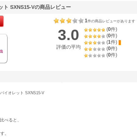
ト SXNS15-Vの商品レビュー
1
件の商品レビューがあります
3.0
(
0
件)
(
0
件)
(
1
件)
評価の平均
(
0
件)
出
(
0
件)
イオレット SXNS15-V
に比べると、
ます。