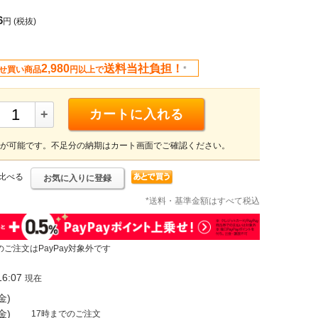
6
円
(税抜)
2,980
送料当社負担！
せ買い商品
円以上で
*
+
カートに入れる
が可能です。不足分の納期はカート画面でご確認ください。
比べる
お気に入りに登録
*送料・基準金額はすべて税込
のご注文はPayPay対象外です
6:07
現在
金)
金)
17時までのご注文