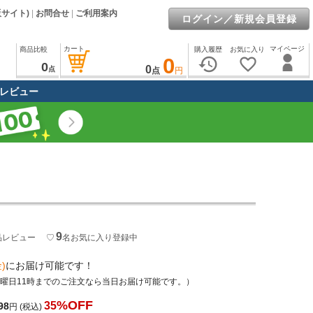
販サイト)
|
お問合せ
|
ご利用案内
ログイン／新規会員登録
カート
マイページ
商品比較
購入履歴
お気に入り
0
history
favorite_border
0
0
点
点
円
レビュー
9
品レビュー
♡
名
お気に入り登録中
)
にお届け可能です！
土曜日11時までのご注文なら当日お届け可能です。）
%OFF
35
98
円
(税込)