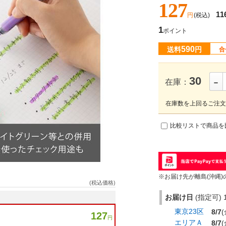
127
11
円
(税込)
1
ポイント
590
送料
円
合
-
30
在庫：
在庫数を上回るご注文
比較リストで商品を
※お届け先が離島(沖縄)
(税込価格)
お届け日
(指定可) 1
東京23区
8/7
(
127
円
エリアＡ
8/7
(