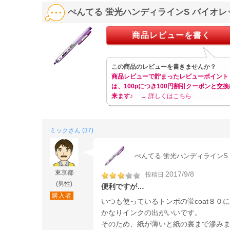
ぺんてる 蛍光ハンディラインS バイオレッ
商品レビューを書く
この商品のレビューを書きませんか？
商品レビューで貯まったレビューポイント
は、100pにつき100円割引クーポンと交換
来ます♪
→ 詳しくはこちら
ミックさん (37)
ぺんてる 蛍光ハンディラインS バ
東京都
2017/9/8
投稿日
(男性)
便利ですが…
購入者
いつも使っているトンボの蛍coat８０
かなりインクの出がいいです。
そのため、紙が薄いと紙の裏まで滲み