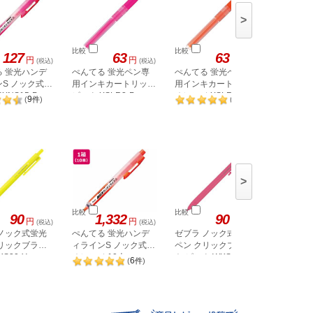
>
比較
比較
比較
127
63
63
円
円
円
(税込)
(税込)
(税込)
る 蛍光ハンデ
ぺんてる 蛍光ペン専
ぺんてる 蛍光ペン専
ぺんてる
S ノック式
用インキカートリッジ
用インキカートリッジ
用インキ
XNS15-P
ピンク XSLR3-P
オレンジ XSLR3-F
黄 XSLR
9
6
(
件
)
(
件
)
>
比較
比較
比較
90
1,332
90
円
円
円
(税込)
(税込)
(税込)
 ノック式蛍光
ぺんてる 蛍光ハンデ
ゼブラ ノック式蛍光
ゼブラ 
クリックブライ
ィラインS ノック式
ペン クリックブライ
ペン ク
KS30-Y
オレンジ 10本
ト ピンク WKS30-P
ト 6色セッ
6
(
件
)
SXNS15-F
6C