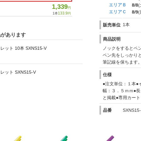
エリアＢ
8/8
(
1,339
円
エリアＣ
8/9
(
133.9
1本
円
1本
販売単位
品があります
商品説明
ノックをするとペ
ト 10本 SXNS15-V
ペン先をしっかり
筆記線を保ちます
ト SXNS15-V
仕様
●注文単位：１本●
幅：３．５ｍｍ●長
と掲載●専用カー
品番
SXNS15