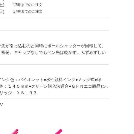
土)
17時までのご注文
日)
17時までのご注文
ン先が引っ込むのと同時にボールシャッターが回転して、
と密閉。キャップなしでもペン先は乾かず、みずみずしい
。
インク色：バイオレット●水性顔料インク●ノック式●線
さ：１４５ｍｍ●グリーン購入法適合●ＧＰＮエコ商品ねっ
トリッジ：ＸＳＬＲ３
-V