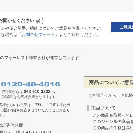
お聞かせください
ご意見
インや使い勝手、機能についてご意見をお寄せください。
要な場合は
「お問合せフォーム」
よりご連絡ください。
のフォーレスト株式会社が運営しています
商品についてご意
048-610-3232
IP電話からは
へ
（お問合せから、お気軽
(通話料はお客様負担となります)
客様からのお電話は、正確にご回答するため
商品について
、通話内容を録音させていただくことがあり
この商品を取扱ってほ
す。
このジャンルの商品を
電話受付時間
この商品の価格は高いの
曜日～土曜日 9:00 ～ 18:00