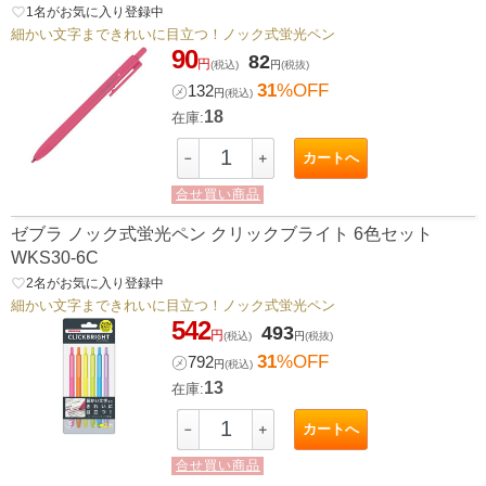
favorite_border
1
名がお気に入り登録中
細かい文字まできれいに目立つ！ノック式蛍光ペン
90
82
円
(税込)
円
(税抜)
31
%OFF
㋱
132
円
(税込)
18
在庫:
カートへ
－
＋
合せ買い商品
ゼブラ ノック式蛍光ペン クリックブライト 6色セット
WKS30-6C
favorite_border
2
名がお気に入り登録中
細かい文字まできれいに目立つ！ノック式蛍光ペン
542
493
円
(税込)
円
(税抜)
31
%OFF
㋱
792
円
(税込)
13
在庫:
カートへ
－
＋
合せ買い商品