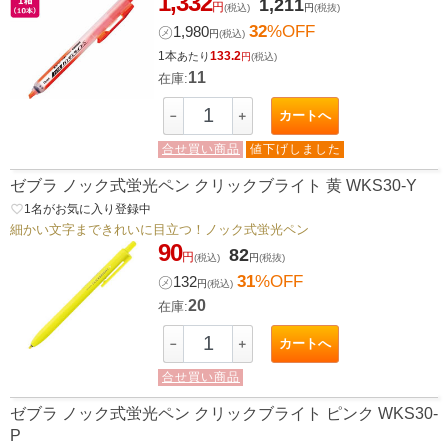
1,332
1,211
円
(税込)
円
(税抜)
32
%OFF
㋱
1,980
円
(税込)
1本
133.2
あたり
円
(税込)
11
在庫:
カートへ
－
＋
合せ買い商品
値下げしました
ゼブラ ノック式蛍光ペン クリックブライト 黄 WKS30-Y
favorite_border
1
名がお気に入り登録中
細かい文字まできれいに目立つ！ノック式蛍光ペン
90
82
円
(税込)
円
(税抜)
31
%OFF
㋱
132
円
(税込)
20
在庫:
カートへ
－
＋
合せ買い商品
ゼブラ ノック式蛍光ペン クリックブライト ピンク WKS30-
P