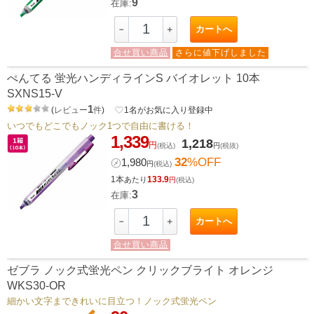
9
在庫:
カートへ
－
＋
合せ買い商品
さらに値下げしました
ぺんてる 蛍光ハンディラインS バイオレット 10本
SXNS15-V
1
(
レビュー
件
)
favorite_border
1
名がお気に入り登録中
いつでもどこでもノック1つで自由に書ける！
1,339
1,218
円
(税込)
円
(税抜)
32
%OFF
㋱
1,980
円
(税込)
1本
133.9
あたり
円
(税込)
3
在庫:
カートへ
－
＋
合せ買い商品
ゼブラ ノック式蛍光ペン クリックブライト オレンジ
WKS30-OR
細かい文字まできれいに目立つ！ノック式蛍光ペン