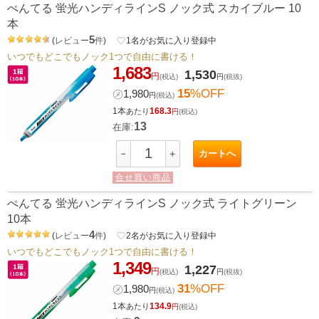
ぺんてる 蛍光ハンディラインS ノック式 スカイブルー 10
本
5
(
レビュー
件
)
favorite_border
1
名がお気に入り登録中
いつでもどこでもノック1つで自由に書ける！
1,683
1,530
円
(税込)
円
(税抜)
15
%OFF
㋱
1,980
円
(税込)
1本
168.3
あたり
円
(税込)
13
在庫:
カートへ
－
＋
合せ買い商品
ぺんてる 蛍光ハンディラインS ノック式 ライトグリーン
10本
4
(
レビュー
件
)
favorite_border
2
名がお気に入り登録中
いつでもどこでもノック1つで自由に書ける！
1,349
1,227
円
(税込)
円
(税抜)
31
%OFF
㋱
1,980
円
(税込)
1本
134.9
あたり
円
(税込)