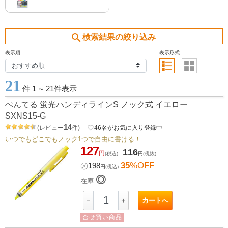
search
検索結果の絞り込み
表示順
表示形式
21
件 1
～
21件表示
ぺんてる 蛍光ハンディラインS ノック式 イエロー
SXNS15-G
14
(
レビュー
件
)
favorite_border
46
名がお気に入り登録中
いつでもどこでもノック1つで自由に書ける！
127
116
円
(税込)
円
(税抜)
35
%OFF
㋱
198
円
(税込)
◎
在庫:
カートへ
－
＋
合せ買い商品