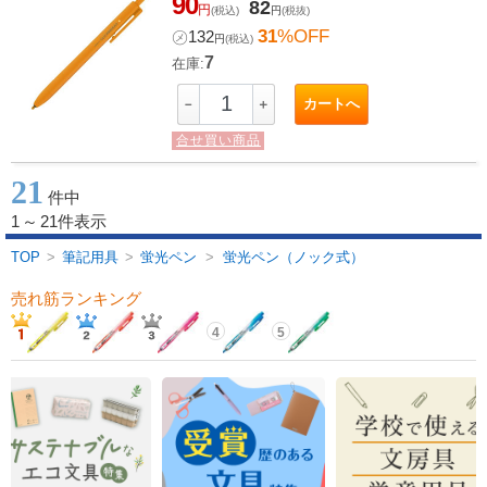
90
82
円
(税込)
円
(税抜)
31
%OFF
㋱
132
円
(税込)
7
在庫:
カートへ
－
＋
合せ買い商品
21
件中
1
～
21件表示
TOP
>
筆記用具
>
蛍光ペン
>
蛍光ペン（ノック式）
売れ筋ランキング
4
5