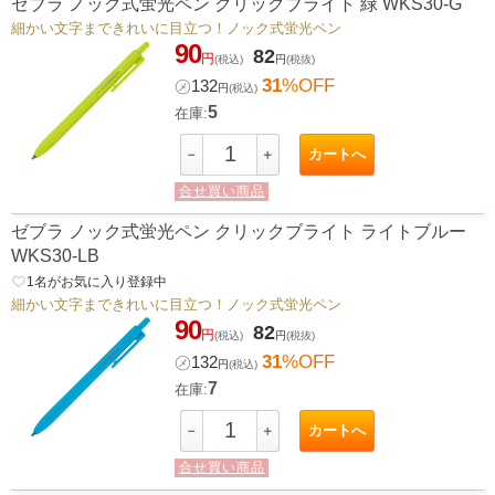
ゼブラ ノック式蛍光ペン クリックブライト 緑 WKS30-G
細かい文字まできれいに目立つ！ノック式蛍光ペン
90
82
円
(税込)
円
(税抜)
31
%OFF
㋱
132
円
(税込)
5
在庫:
カートへ
－
＋
合せ買い商品
ゼブラ ノック式蛍光ペン クリックブライト ライトブルー
WKS30-LB
favorite_border
1
名がお気に入り登録中
細かい文字まできれいに目立つ！ノック式蛍光ペン
90
82
円
(税込)
円
(税抜)
31
%OFF
㋱
132
円
(税込)
7
在庫:
カートへ
－
＋
合せ買い商品