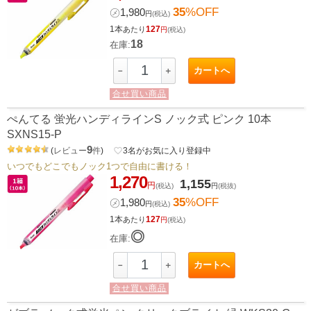
35
%OFF
㋱
1,980
円
(税込)
1本
127
あたり
円
(税込)
18
在庫:
カートへ
－
＋
合せ買い商品
ぺんてる 蛍光ハンディラインS ノック式 ピンク 10本
SXNS15-P
9
(
レビュー
件
)
favorite_border
3
名がお気に入り登録中
いつでもどこでもノック1つで自由に書ける！
1,270
1,155
円
(税込)
円
(税抜)
35
%OFF
㋱
1,980
円
(税込)
1本
127
あたり
円
(税込)
◎
在庫:
カートへ
－
＋
合せ買い商品