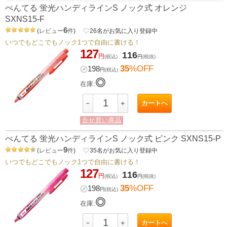
ぺんてる 蛍光ハンディラインS ノック式 オレンジ
SXNS15-F
6
(
レビュー
件
)
favorite_border
26
名がお気に入り登録中
いつでもどこでもノック1つで自由に書ける！
127
116
円
(税込)
円
(税抜)
35
%OFF
㋱
198
円
(税込)
◎
在庫:
カートへ
－
＋
合せ買い商品
ぺんてる 蛍光ハンディラインS ノック式 ピンク SXNS15-P
9
(
レビュー
件
)
favorite_border
35
名がお気に入り登録中
いつでもどこでもノック1つで自由に書ける！
127
116
円
(税込)
円
(税抜)
35
%OFF
㋱
198
円
(税込)
◎
在庫:
カートへ
－
＋