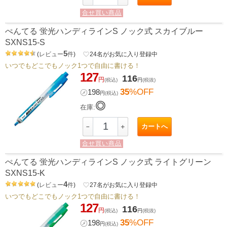
合せ買い商品
ぺんてる 蛍光ハンディラインS ノック式 スカイブルー
SXNS15-S
5
(
レビュー
件
)
favorite_border
24
名がお気に入り登録中
いつでもどこでもノック1つで自由に書ける！
127
116
円
(税込)
円
(税抜)
35
%OFF
㋱
198
円
(税込)
◎
在庫:
カートへ
－
＋
合せ買い商品
ぺんてる 蛍光ハンディラインS ノック式 ライトグリーン
SXNS15-K
4
(
レビュー
件
)
favorite_border
27
名がお気に入り登録中
いつでもどこでもノック1つで自由に書ける！
127
116
円
(税込)
円
(税抜)
35
%OFF
㋱
198
円
(税込)