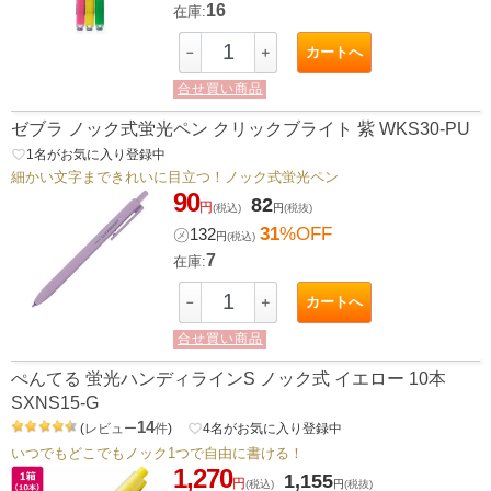
16
在庫:
カートへ
－
＋
合せ買い商品
ゼブラ ノック式蛍光ペン クリックブライト 紫 WKS30-PU
favorite_border
1
名がお気に入り登録中
細かい文字まできれいに目立つ！ノック式蛍光ペン
90
82
円
(税込)
円
(税抜)
31
%OFF
㋱
132
円
(税込)
7
在庫:
カートへ
－
＋
合せ買い商品
ぺんてる 蛍光ハンディラインS ノック式 イエロー 10本
SXNS15-G
14
(
レビュー
件
)
favorite_border
4
名がお気に入り登録中
いつでもどこでもノック1つで自由に書ける！
1,270
1,155
円
(税込)
円
(税抜)