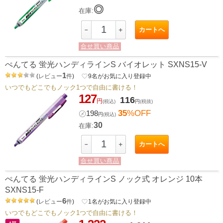
◎
在庫:
カートへ
－
＋
合せ買い商品
ぺんてる 蛍光ハンディラインS バイオレット SXNS15-V
1
(
レビュー
件
)
favorite_border
9
名がお気に入り登録中
いつでもどこでもノック1つで自由に書ける！
127
116
円
(税込)
円
(税抜)
35
%OFF
㋱
198
円
(税込)
30
在庫:
カートへ
－
＋
合せ買い商品
ぺんてる 蛍光ハンディラインS ノック式 オレンジ 10本
SXNS15-F
6
(
レビュー
件
)
favorite_border
1
名がお気に入り登録中
いつでもどこでもノック1つで自由に書ける！