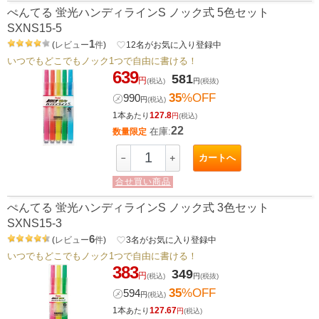
ぺんてる 蛍光ハンディラインS ノック式 5色セット
SXNS15-5
1
(
レビュー
件
)
favorite_border
12
名がお気に入り登録中
いつでもどこでもノック1つで自由に書ける！
639
581
円
(税込)
円
(税抜)
35
%OFF
㋱
990
円
(税込)
1本
127.8
あたり
円
(税込)
22
在庫:
数量限定
カートへ
－
＋
合せ買い商品
ぺんてる 蛍光ハンディラインS ノック式 3色セット
SXNS15-3
6
(
レビュー
件
)
favorite_border
3
名がお気に入り登録中
いつでもどこでもノック1つで自由に書ける！
383
349
円
(税込)
円
(税抜)
35
%OFF
㋱
594
円
(税込)
1本
127.67
あたり
円
(税込)