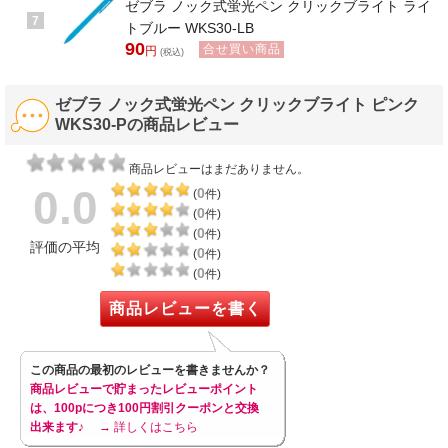
ゼブラ ノック式蛍光ペン クリックブライト ライ
7
トブルー WKS30-LB
90
合せ買い商品
円
(税込)
ゼブラ ノック式蛍光ペン クリックブライト ピンク
WKS30-Pの商品レビュー
商品レビューはまだありません。
0.0
0
(
件)
0
(
件)
0
(
件)
評価の平均
0
(
件)
0
(
件)
商品レビューを書く
この商品の最初のレビューを書きませんか？
商品レビューで貯まったレビューポイント
は、100pにつき100円割引クーポンと交換
出来ます♪
→ 詳しくはこちら