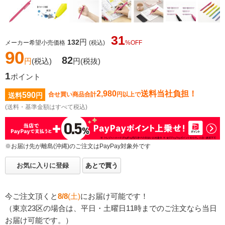
31
円
132
メーカー希望小売価格
(税込)
%OFF
90
82
円
(税込)
円
(税抜)
1
ポイント
2,980
送料当社負担！
590
合せ買い商品合計
円以上で
送料
円
(送料・基準金額はすべて税込)
※お届け先が離島(沖縄)のご注文はPayPay対象外です
お気に入りに登録
あとで買う
今ご注文頂くと
8/8
(土)
にお届け可能です！
（東京23区の場合は、平日・土曜日11時までのご注文なら当日
お届け可能です。）