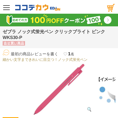
メニュー
ゼブラ ノック式蛍光ペン クリックブライト ピンク
WKS30-P
合せ買い商品
1
最初の商品レビューを書く
favorite_border
名
細かい文字まできれいに目立つ！ノック式蛍光ペン