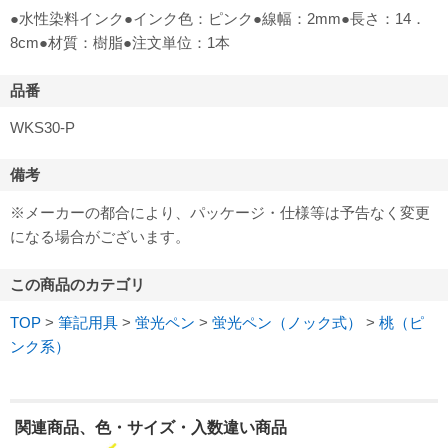
●水性染料インク●インク色：ピンク●線幅：2mm●長さ：14．
8cm●材質：樹脂●注文単位：1本
品番
WKS30-P
備考
※メーカーの都合により、パッケージ・仕様等は予告なく変更
になる場合がございます。
この商品のカテゴリ
TOP
>
筆記用具
>
蛍光ペン
>
蛍光ペン（ノック式）
>
桃（ピ
ンク系）
関連商品、色・サイズ・入数違い商品