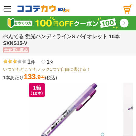
メニュー
ぺんてる 蛍光ハンディラインS バイオレット 10本
SXNS15-V
合せ買い商品
1
1
件
favorite_border
名
いつでもどこでもノック1つで自由に書ける！
133.
9
1本あたり
円
(税込)