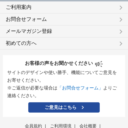
keyboard_arrow_right
ご利用案内
keyboard_arrow_right
お問合せフォーム
keyboard_arrow_right
メールマガジン登録
keyboard_arrow_right
初めての方へ
お客様の声をお聞かせください
サイトのデザインや使い勝手、機能についてご意見を
お寄せください。
※ご返信が必要な場合は
「お問合せフォーム」
よりご
連絡ください。
ご意見はこちら
会員規約
|
ご利用環境
|
会社概要
|