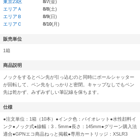
東京23区
8/7
(金)
エリアＡ
8/8
(土)
エリアＢ
8/9
(日)
エリアＣ
8/10
(月)
販売単位
1箱
商品説明
ノックをするとペン先が引っ込むのと同時にボールシャッター
が回転して、ペン先をしっかりと密閉。キャップなしでもペン
先は乾かず、みずみずしい筆記線を保ちます。
仕様
●注文単位：1箱（10本）●インク色：バイオレット●水性顔料イ
ンク●ノック式●線幅：3．5mm●長さ：145mm●グリーン購入法
適合●GPNエコ商品ねっと掲載●専用カートリッジ：XSLR3