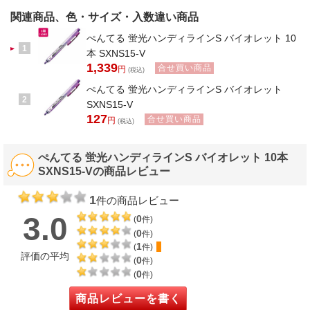
関連商品、色・サイズ・入数違い商品
ぺんてる 蛍光ハンディラインS バイオレット 10
1
本 SXNS15-V
1,339
合せ買い商品
円
(税込)
ぺんてる 蛍光ハンディラインS バイオレット
2
SXNS15-V
127
合せ買い商品
円
(税込)
ぺんてる 蛍光ハンディラインS バイオレット 10本
SXNS15-Vの商品レビュー
1
件の商品レビュー
3.0
0
(
件)
0
(
件)
1
(
件)
評価の平均
0
(
件)
0
(
件)
商品レビューを書く