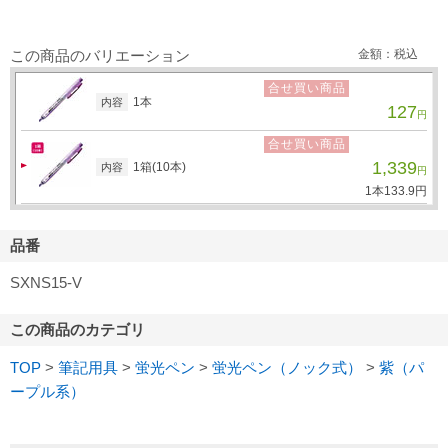
この商品のバリエーション
金額：税込
合せ買い商品
1本
内容
127
円
合せ買い商品
1,339
1箱(10本)
内容
円
1本
133.
9
円
品番
SXNS15-V
この商品のカテゴリ
TOP
>
筆記用具
>
蛍光ペン
>
蛍光ペン（ノック式）
>
紫（パ
ープル系）