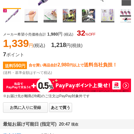
32
円
1,980
メーカー希望小売価格合計
(税込)
%OFF
1,339
1,218
円
(税込)
円
(税抜)
7
ポイント
2,980
送料当社負担！
590
合せ買い商品合計
円以上で
送料
円
(送料・基準金額はすべて税込)
※お届け先が離島(沖縄)のご注文はPayPay対象外です
お気に入りに登録
あとで買う
最短お届け可能日 (指定可) 20:47
現在