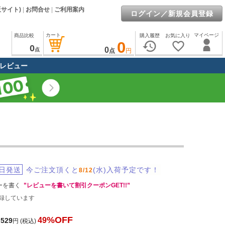
販サイト)
|
お問合せ
|
ご利用案内
ログイン／新規会員登録
カート
マイページ
商品比較
購入履歴
お気に入り
0
history
favorite_border
0
0
点
点
円
レビュー
日発送
今ご注文頂くと
(水)入荷予定です！
8/12
ーを書く
”レビューを書いて割引クーポンGET!!”
録しています
%OFF
49
,529
円
(税込)