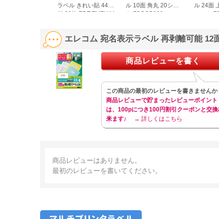
ラベル きれい貼 44面
ル 10面 角丸 20シー
ル 24面 
付 20枚 EDT-TMEX44
ト FSCOP868
シート FS
エレコム 宛名表示ラベル 再剥離可能 12面 
商品レビューを書く
この商品の最初のレビューを書きませんか
商品レビューで貯まったレビューポイント
は、100pにつき100円割引クーポンと交換
来ます♪
→ 詳しくはこちら
商品レビューはありません。
最初のレビューを書いてください。