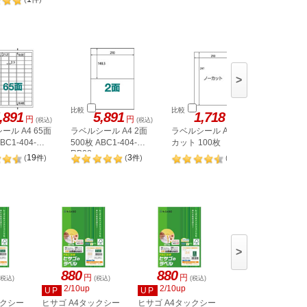
SS-MC-7N
>
比較
比較
比較
,891
5,891
1,718
1,
円
円
円
(税込)
(税込)
(税込)
ール A4 65面
ラベルシール A4 2面
ラベルシール A4 ノー
ヒサゴ 
BC1-404-
500枚 ABC1-404-
カット 100枚
A4 8面 
RB08
OPW303
19
3
98
(
件
)
(
件
)
(
件
)
>
880
880
880
円
円
円
(税込)
(税込)
(税込)
(税込)
2/10up
2/10up
2/10up
UP
UP
UP
ックシー
ヒサゴ A4タックシー
ヒサゴ A4タックシー
ヒサゴ A4タックシ