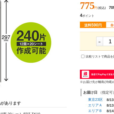
775
70
円
(税込)
4
ポイント
590
送料
円
合
-
比較リストで商品を
※お届け先が離島(沖縄)
お届け日
（指定可） 
東京23区
8/13
品があります
エリアＡ
8/13
エリアＢ
8/14