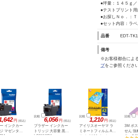
●坪量：１４５ｇ／
●テストプリント
●お探しＮｏ．：Ｔ
●セット内容：ラベ
品番
EDT-TK1
備考
※お客様都合によ
プ
をご参照くださ
比較
比較
比較
1,642
6,056
1,210
円
円
円
(税込)
(税込)
(税込)
ー インクカー
ブラザー インクカー
アイリスオーヤマ ラ
3M ポ
ジ マゼンタ
トリッジ 大容量 黒
ミネートフィルム A3
せん 強
17M
LC3119BK
サイズ 100μ(ミクロ
ラー7 7