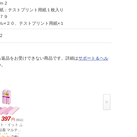
ｍ２
用紙：テストプリント用紙１枚入り
７９
ル×２０、テストプリント用紙×１
2
る返品をお受けできない商品です。詳細は
サポート＆ヘル
い。
>
397
円
(税込)
スト・イット ふ
粘着 マルチカ
5×25mm 4色
1
(
件
)