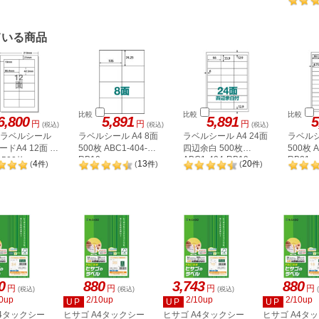
ン) 20枚入 LZ-A320
8冊 500
ている商品
比較
比較
比較
6,800
5,891
5,891
5
円
円
円
(税込)
(税込)
(税込)
A ラベルシール
ラベルシール A4 8面
ラベルシール A4 24面
ラベルシ
ドA4 12面 上
500枚 ABC1-404-
四辺余白 500枚
500枚 A
RB10
ABC1-404-RB19
RB21
500枚
4
13
20
(
件
)
(
件
)
(
件
)
2P
0
880
3,743
880
円
円
円
円
(税込)
(税込)
(税込)
0up
2/10up
2/10up
2/10up
UP
UP
UP
A4タックシー
ヒサゴ A4タックシー
ヒサゴ A4タックシー
ヒサゴ A4タ