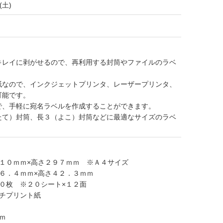
(土)
キレイに剥がせるので、再利用する封筒やファイルのラベ
。
紙なので、インクジェットプリンタ、レーザープリンタ、
可能です。
で、手軽に宛名ラベルを作成することができます。
たて）封筒、長３（よこ）封筒などに最適なサイズのラベ
２１０ｍｍ×高さ２９７ｍｍ ※Ａ４サイズ
６．４ｍｍ×高さ４２．３ｍｍ
０枚 ※２０シート×１２面
ルチプリント紙
ｍ