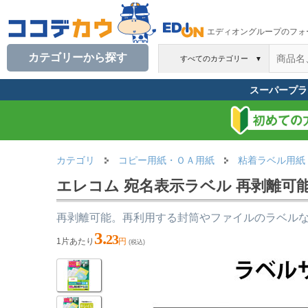
エディオングループのフォ
カテゴリーから探す
すべてのカテゴリー
▼
スーパープラ
カテゴリ
コピー用紙・ＯＡ用紙
粘着ラベル用紙
エレコム 宛名表示ラベル 再剥離可能 12
再剥離可能。再利用する封筒やファイルのラベル
3.
23
1片あたり
円
(税込)