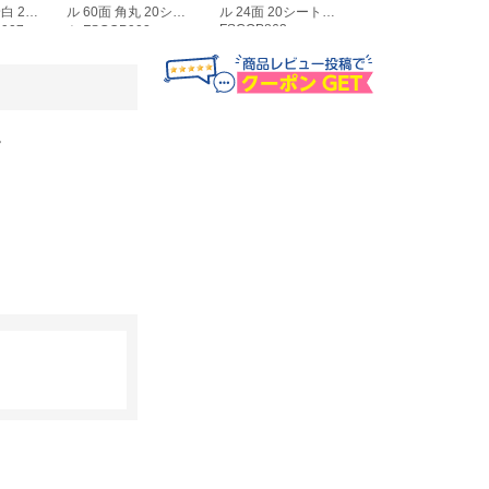
白 20
ル 60面 角丸 20シー
ル 24面 20シート
ル 36面 角丸 20シ
FSCOP863
907
ト FSCOP902
ト FSCOP871
。