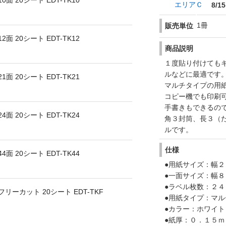
 20シート EDT-TK10
エリアＣ
8/15
1冊
販売単位
 20シート EDT-TK12
商品説明
１度貼り付けても
ルなどに最適です
 20シート EDT-TK21
マルチタイプの用
コピー機でも印刷
手書きもできるの
 20シート EDT-TK24
角３封筒、長３（
ルです。
仕様
 20シート EDT-TK44
●用紙サイズ：幅
●一面サイズ：幅８
●ラベル枚数：２４
ーカット 20シート EDT-TKF
●用紙タイプ：マ
●カラー：ホワイト
●紙厚：０．１５ｍ