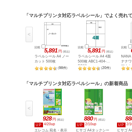
「マルチプリンタ対応ラベルシール」でよく売れ
<
比較
比較
比較
5,891
5,891
円
円
(税込)
(税込)
ラベルシール A4 ノー
ラベルシール A4 4面
NAN
カット 500枚
500枚 ABC1-404-
ナナワー
RB09
下余白 
98
20
(
件
)
(
件
)
LDW1
「マルチプリンタ対応ラベルシール」の新着商品
<
928
880
88
円
円
(税込)
(税込)
4/20up
2/10up
2/1
UP
UP
UP
エレコム 宛名・表示
ヒサゴ A4タックシー
ヒサゴ 