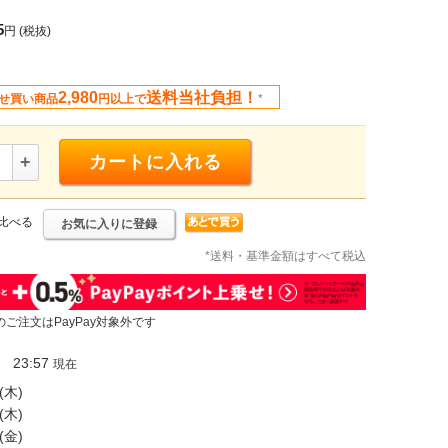
5
円
(税抜)
2,980
送料当社負担！
せ買い商品
円以上で
*
+
カートに入れる
比べる
お気に入りに登録
*送料・基準金額はすべて税込
のご注文はPayPay対象外です
23:57
現在
(木)
(木)
(金)