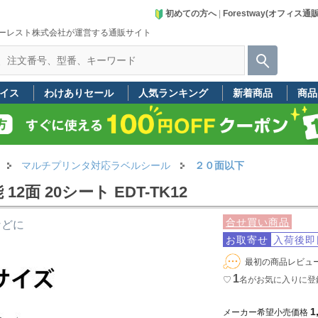
初めての方へ
|
Forestway(オフィス通
ーレスト株式会社が運営する通販サイト
イス
わけありセール
人気ランキング
新着商品
商品
マルチプリンタ対応ラベルシール
２０面以下
面 20シート EDT-TK12
合せ買い商品
などに
お取寄せ
入荷後即
最初の商品レビュ
1
♡
名
がお気に入りに登
1
メーカー希望小売価格