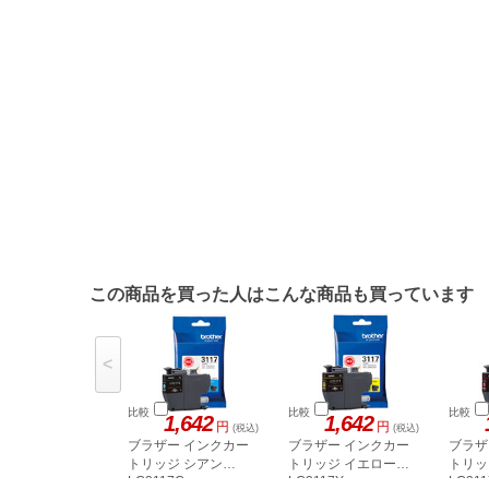
この商品を買った人はこんな商品も買っています
<
比較
比較
比較
1,642
1,642
円
円
(税込)
(税込)
ブラザー インクカー
ブラザー インクカー
ブラザ
トリッジ シアン
トリッジ イエロー
トリッ
LC3117C
LC3117Y
LC31