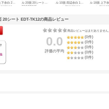
上下余白 20
ル 20面 20シート
ル 10面 四辺余白 100
ル 18面 上下余
FSCOP985
COP883
シート FSCGB888
シート FSCOP
20シート EDT-TK12の商品レビュー
商品レビューはまだありません
0.0
(
0
件)
(
0
件)
？
(
0
件)
評価の平均
(
0
件)
出
(
0
件)