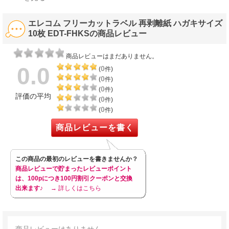
エレコム フリーカットラベル 再剥離紙 ハガキサイズ
10枚 EDT-FHKSの商品レビュー
商品レビューはまだありません。
0.0
0
(
件)
0
(
件)
0
(
件)
評価の平均
0
(
件)
0
(
件)
商品レビューを書く
この商品の最初のレビューを書きませんか？
商品レビューで貯まったレビューポイント
は、100pにつき100円割引クーポンと交換
出来ます♪
→ 詳しくはこちら