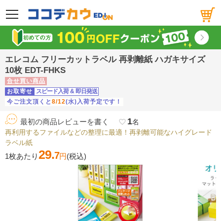
メニュー
エレコム フリーカットラベル 再剥離紙 ハガキサイズ
10枚 EDT-FHKS
合せ買い商品
お取寄せ
スピード入荷
&
即日発送
今ご注文頂くと
8/12
(水)入荷予定です！
1
最初の商品レビューを書く
favorite_border
名
再利用するファイルなどの整理に最適！再剥離可能なハイグレード
ラベル紙
29.
7
1枚あたり
円
(税込)