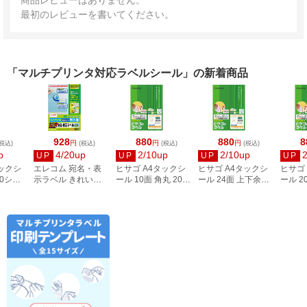
商品レビューはありません。
最初のレビューを書いてください。
「マルチプリンタ対応ラベルシール」の新着商品
928
880
880
8
円
円
円
税込)
(税込)
(税込)
(税込)
p
4/20up
2/10up
2/10up
UP
UP
UP
UP
タックシ
エレコム 宛名・表
ヒサゴ A4タックシ
ヒサゴ A4タックシ
ヒサゴ
00シー
示ラベル きれい貼
ール 10面 角丸 20シ
ール 24面 上下余白
ール 2
3
44面付 20枚 EDT-
ート FSCOP868
20シート
FSCOP
TMEX44
FSCOP883