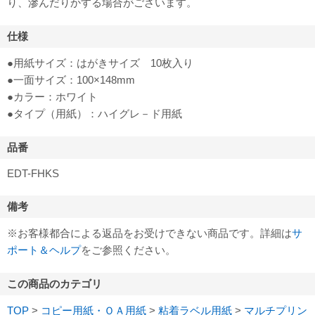
り、滲んだりかする場合がございます。
仕様
●用紙サイズ：はがきサイズ 10枚入り
●一面サイズ：100×148mm
●カラー：ホワイト
●タイプ（用紙）：ハイグレ－ド用紙
品番
EDT-FHKS
備考
※お客様都合による返品をお受けできない商品です。詳細は
サ
ポート＆ヘルプ
をご参照ください。
この商品のカテゴリ
TOP
>
コピー用紙・ＯＡ用紙
>
粘着ラベル用紙
>
マルチプリン