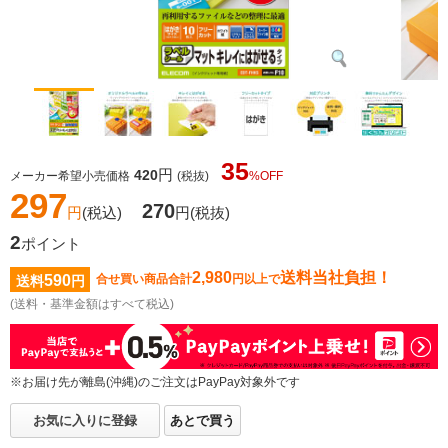
35
円
420
メーカー希望小売価格
(税抜)
%OFF
297
270
円
(税込)
円
(税抜)
2
ポイント
2,980
送料当社負担！
590
合せ買い商品合計
円以上で
送料
円
(送料・基準金額はすべて税込)
※お届け先が離島(沖縄)のご注文はPayPay対象外です
お気に入りに登録
あとで買う