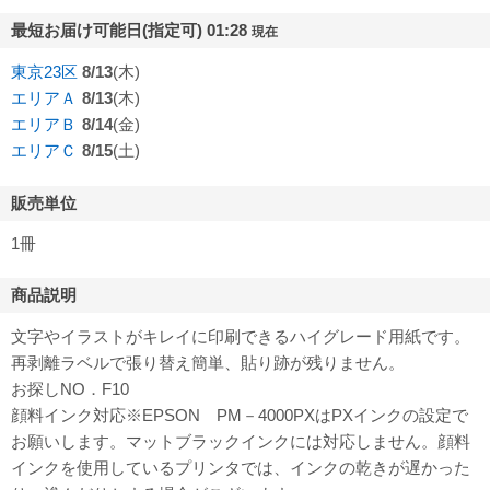
最短お届け可能日(指定可) 01:28
現在
東京23区
8/13
(木)
エリアＡ
8/13
(木)
エリアＢ
8/14
(金)
エリアＣ
8/15
(土)
販売単位
1冊
商品説明
文字やイラストがキレイに印刷できるハイグレード用紙です。
再剥離ラベルで張り替え簡単、貼り跡が残りません。
お探しNO．F10
顔料インク対応※EPSON PM－4000PXはPXインクの設定で
お願いします。マットブラックインクには対応しません。顔料
インクを使用しているプリンタでは、インクの乾きが遅かった