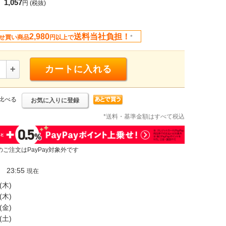
1,057
円
(税抜)
2,980
送料当社負担！
せ買い商品
円以上で
*
+
カートに入れる
比べる
お気に入りに登録
*送料・基準金額はすべて税込
のご注文はPayPay対象外です
23:55
現在
(木)
(木)
(金)
(土)