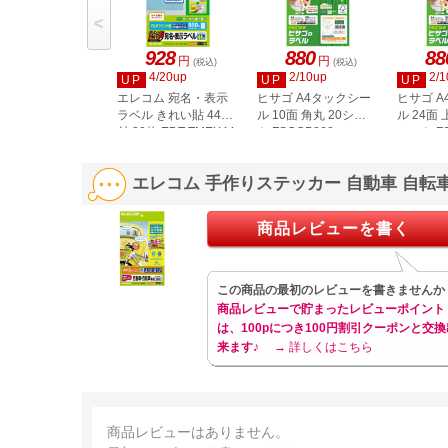
<
928
880
88
円
円
(税込)
(税込)
4/20up
2/10up
2/1
UP
UP
UP
エレコム 宛名・表示
ヒサゴ A4タックシー
ヒサゴ 
ラベル きれい貼 44面
ル 10面 角丸 20シー
ル 24面 
付 20枚 EDT-TMEX44
ト FSCOP868
シート FS
エレコム 手作りステッカー 自動車 自転車用
商品レビューを書く
この商品の最初のレビューを書きませんか
商品レビューで貯まったレビューポイント
は、100pにつき100円割引クーポンと交換
来ます♪
→ 詳しくはこちら
商品レビューはありません。