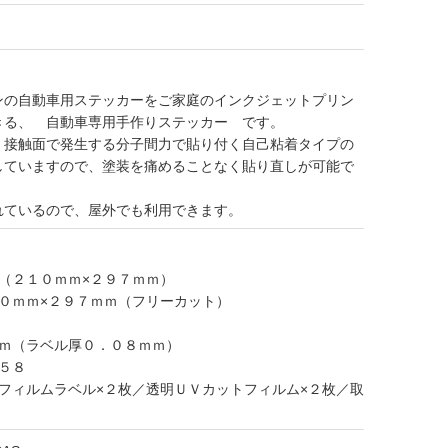
ンの自動車用ステッカーをご家庭のインクジェットプリン
きる、 自動車専用手作りステッカー です。
、接触面で発生する分子間力で貼り付く自己粘着タイプの
していますので、塗装を痛めることなく貼り直しが可能で
れているので、屋外でも利用できます。
（２１０ｍｍ×２９７ｍｍ）
０ｍｍ×２９７ｍｍ（フリーカット）
ｍｍ（ラベル厚０．０８ｍｍ）
５８
フィルムラベル×２枚／透明ＵＶカットフィルム×２枚／取