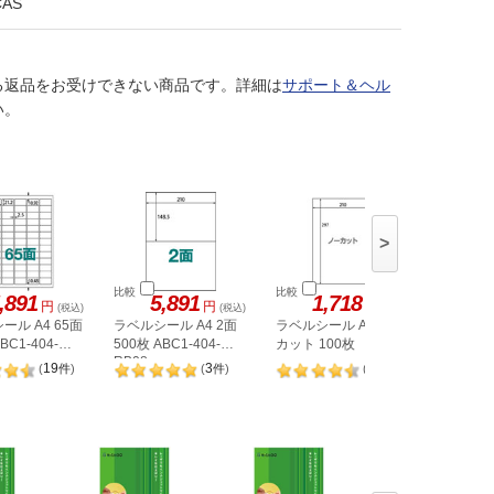
CAS
る返品をお受けできない商品です。詳細は
サポート＆ヘル
い。
>
比較
比較
比較
,891
5,891
1,718
1,
円
円
円
(税込)
(税込)
(税込)
ール A4 65面
ラベルシール A4 2面
ラベルシール A4 ノー
ヒサゴ 
BC1-404-
500枚 ABC1-404-
カット 100枚
A4 8面 
RB08
OPW303
19
3
98
(
件
)
(
件
)
(
件
)