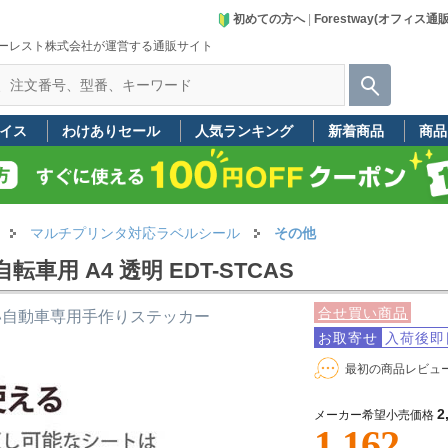
初めての方へ
|
Forestway(オフィス通
ーレスト株式会社が運営する通販サイト
イス
わけありセール
人気ランキング
新着商品
商品
マルチプリンタ対応ラベルシール
その他
用 A4 透明 EDT-STCAS
合せ買い商品
い自動車専用手作りステッカー
お取寄せ
入荷後即
最初の商品レビュ
2
メーカー希望小売価格
1,162