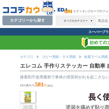
エディオングループのフォ
カテゴリーから探す
すべてのカテゴリー
▼
スーパープラ
カテゴリ
コピー用紙・ＯＡ用紙
粘着ラベル用紙
エレコム 手作りステッカー 自動車 自転車
接着剤不使用素材で車体の塗装剥がれを起こさな
581
1ｾｯﾄあたり
円
(税込)