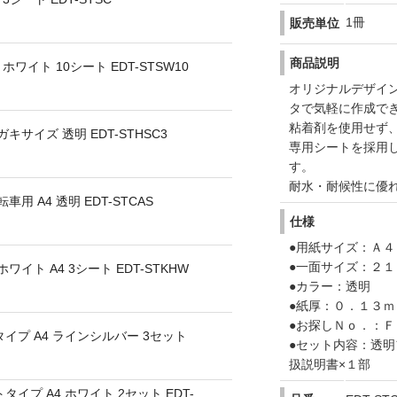
1冊
販売単位
商品説明
ワイト 10シート EDT-STSW10
オリジナルデザイ
タで気軽に作成で
粘着剤を使用せず
サイズ 透明 EDT-STHSC3
専用シートを採用
す。
耐水・耐候性に優
 A4 透明 EDT-STCAS
仕様
●用紙サイズ：Ａ４
●一面サイズ：２１
イト A4 3シート EDT-STKHW
●カラー：透明
●紙厚：０．１３
●お探しＮｏ．：Ｆ
イプ A4 ラインシルバー 3セット
●セット内容：透明
扱説明書×１部
イプ A4 ホワイト 2セット EDT-