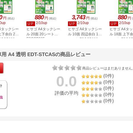
0
880
3,743
880
円
円
円
円
(税込)
(税込)
(税込)
0up
2/10up
2/10up
2/10up
UP
UP
UP
A4タックシー
ヒサゴ A4タックシー
ヒサゴ A4タックシー
ヒサゴ A4タ
上下余白 20
ル 20面 20シート
ル 10面 四辺余白 100
ル 18面 上下余
FSCOP985
COP883
シート FSCGB888
シート FSCOP
 A4 透明 EDT-STCASの商品レビュー
商品レビューはまだありません
0.0
(
0
件)
(
0
件)
？
(
0
件)
評価の平均
(
0
件)
出
(
0
件)