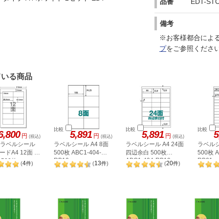
品番
EDT-ST
備考
※お客様都合によ
プ
をご参照くださ
ている商品
比較
比較
比較
6,800
5,891
5,891
5
円
円
円
(税込)
(税込)
(税込)
A ラベルシール
ラベルシール A4 8面
ラベルシール A4 24面
ラベルシ
ドA4 12面 上
500枚 ABC1-404-
四辺余白 500枚
500枚 A
RB10
ABC1-404-RB19
RB21
500枚
4
13
20
(
件
)
(
件
)
(
件
)
2P