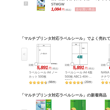
7
STMGW
1,084
合せ買い商品
円
(税込)
「マルチプリンタ対応ラベルシール」でよく売れ
<
比較
比較
比較
5,891
5,891
円
円
(税込)
(税込)
ラベルシール A4 ノー
ラベルシール A4 4面
NAN
カット 500枚
500枚 ABC1-404-
ナナワー
RB09
下余白 
98
20
(
件
)
(
件
)
LDW1
「マルチプリンタ対応ラベルシール」の新着商品