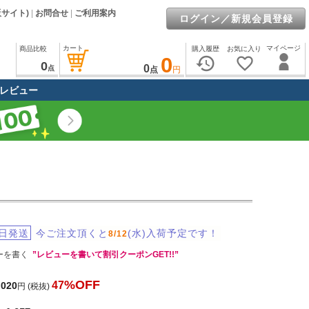
販サイト)
|
お問合せ
|
ご利用案内
ログイン／新規会員登録
カート
マイページ
商品比較
購入履歴
お気に入り
0
history
favorite_border
0
0
点
点
円
レビュー
日発送
今ご注文頂くと
(水)入荷予定です！
8/12
ーを書く
”レビューを書いて割引クーポンGET!!”
%OFF
47
,020
円
(税抜)