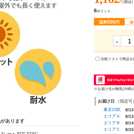
円
(税込)
6
ポイント
590
送料
円
合
-
比較リストで商品を
※お届け先が離島(沖縄)
お届け日
（指定可） 
東京23区
8/13
エリアＡ
8/13
品があります
エリアＢ
8/14
エリアＣ
8/15
シート EDT-STSC