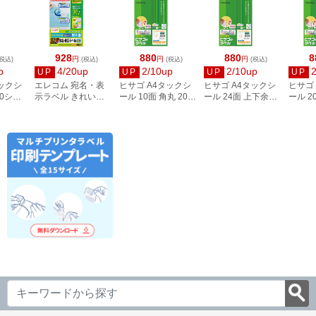
928
880
880
8
円
円
円
税込)
(税込)
(税込)
(税込)
p
4/20up
2/10up
2/10up
UP
UP
UP
UP
タックシ
エレコム 宛名・表
ヒサゴ A4タックシ
ヒサゴ A4タックシ
ヒサゴ
00シー
示ラベル きれい貼
ール 10面 角丸 20シ
ール 24面 上下余白
ール 2
3
44面付 20枚 EDT-
ート FSCOP868
20シート
FSCOP
TMEX44
FSCOP883