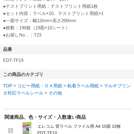
●テストプリント用紙：テストプリント用紙1枚
●セット内容：ラベル×10、テストプリント用紙×1
●一面サイズ：幅12mm×高さ200mm
●枚数：190枚（19面×10シート）
●お探しNo．：T23
品番
EDT-TF19
この商品のカテゴリ
TOP
>
コピー用紙・ＯＡ用紙
>
粘着ラベル用紙
>
マルチプリン
タ対応ラベルシール
>
その他
関連商品、色・サイズ・入数違い商品
エレコム 背ラベル ファイル用 A4 10面 10枚
1
EDT-TF10