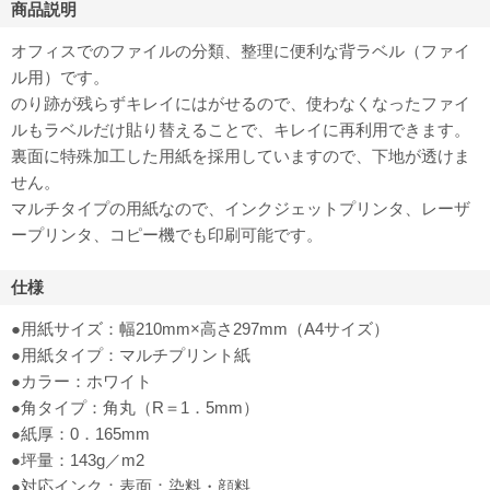
商品説明
オフィスでのファイルの分類、整理に便利な背ラベル（ファイ
ル用）です。
のり跡が残らずキレイにはがせるので、使わなくなったファイ
ルもラベルだけ貼り替えることで、キレイに再利用できます。
裏面に特殊加工した用紙を採用していますので、下地が透けま
せん。
マルチタイプの用紙なので、インクジェットプリンタ、レーザ
ープリンタ、コピー機でも印刷可能です。
仕様
●用紙サイズ：幅210mm×高さ297mm（A4サイズ）
●用紙タイプ：マルチプリント紙
●カラー：ホワイト
●角タイプ：角丸（R＝1．5mm）
●紙厚：0．165mm
●坪量：143g／m2
●対応インク：表面：染料・顔料