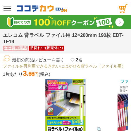
メニュー
エレコム 背ラベル ファイル用 12×200mm 190枚 EDT-
TF19
合せ買い商品
品切れ中(販売休止)
2
最初の商品レビューを書く
favorite_border
名
ファイルを再利用できるきれいにはがせる背ラベル（ファイル用）
3.
66
1片あたり
円
(税込)