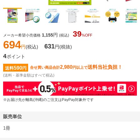
39
円
1,155
メーカー希望小売価格
(税込)
%OFF
694
631
円
(税込)
円
(税抜)
4
ポイント
2,980
送料当社負担！
590
合せ買い商品合計
円以上で
送料
円
(送料・基準金額はすべて税込)
※お届け先が離島(沖縄)のご注文はPayPay対象外です
販売単位
1冊