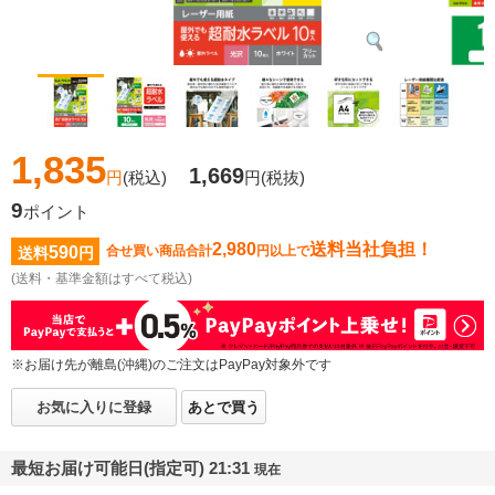
1,835
1,669
円
(税込)
円
(税抜)
9
ポイント
2,980
送料当社負担！
590
合せ買い商品合計
円以上で
送料
円
(送料・基準金額はすべて税込)
※お届け先が離島(沖縄)のご注文はPayPay対象外です
お気に入りに登録
あとで買う
最短お届け可能日(指定可) 21:31
現在