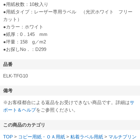
●用紙枚数：10枚入り
●用紙タイプ：レーザー専用ラベル （光沢ホワイト フリー
カット）
●カラー：ホワイト
●紙厚：0．145 mm
●坪量：158 g／m2
●お探しNo．：D299
品番
ELK-TFG10
備考
※お客様都合による返品をお受けできない商品です。詳細は
サ
ポート＆ヘルプ
をご参照ください。
この商品のカテゴリ
TOP
>
コピー用紙・ＯＡ用紙
>
粘着ラベル用紙
>
マルチプリン