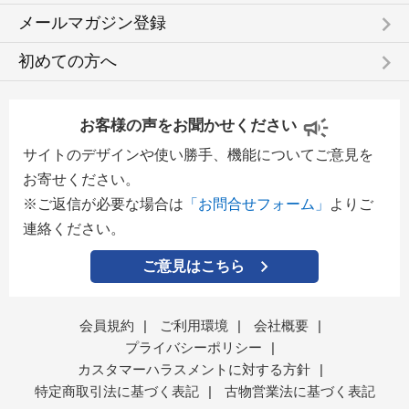
keyboard_arrow_right
メールマガジン登録
keyboard_arrow_right
初めての方へ
お客様の声をお聞かせください
サイトのデザインや使い勝手、機能についてご意見を
お寄せください。
※ご返信が必要な場合は
「お問合せフォーム」
よりご
連絡ください。
ご意見はこちら
会員規約
|
ご利用環境
|
会社概要
|
プライバシーポリシー
|
カスタマーハラスメントに対する方針
|
特定商取引法に基づく表記
|
古物営業法に基づく表記