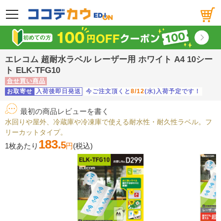
メニュー
エレコム 超耐水ラベル レーザー用 ホワイト A4 10シー
ト ELK-TFG10
合せ買い商品
お取寄せ
入荷後即日発送
今ご注文頂くと
8/12
(水)入荷予定です！
最初の商品レビューを書く
水回りや屋外、冷蔵庫や冷凍庫で使える耐水性・耐久性ラベル。フ
リーカットタイプ。
183.
5
1枚あたり
円
(税込)