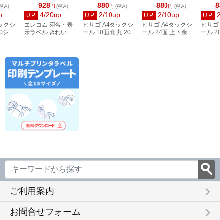
928
880
880
8
円
円
円
税込)
(税込)
(税込)
(税込)
p
4/20up
2/10up
2/10up
UP
UP
UP
UP
タックシ
エレコム 宛名・表
ヒサゴ A4タックシ
ヒサゴ A4タックシ
ヒサゴ
00シー
示ラベル きれい貼
ール 10面 角丸 20シ
ール 24面 上下余白
ール 2
3
44面付 20枚 EDT-
ート FSCOP868
20シート
FSCOP
TMEX44
FSCOP883
keyboard_arrow_right
ご利用案内
keyboard_arrow_right
お問合せフォーム