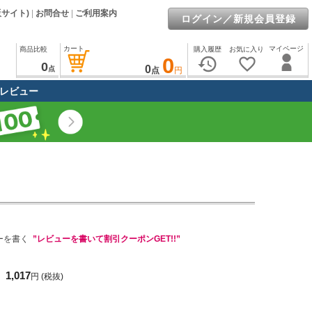
販サイト)
|
お問合せ
|
ご利用案内
ログイン／新規会員登録
カート
マイページ
商品比較
購入履歴
お気に入り
0
history
favorite_border
0
0
点
点
円
レビュー
ーを書く
”レビューを書いて割引クーポンGET!!”
1,017
円
(税抜)