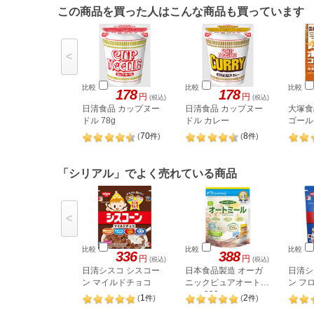
この商品を買った人はこんな商品も買っています
<
比較
比較
比較
178
178
円
円
(税込)
(税込)
日清食品 カップヌー
日清食品 カップヌー
大塚食
ドル 78g
ドル カレー
ゴール
70
8
(
件
)
(
件
)
「シリアル」でよく売れている商品
<
比較
比較
比較
336
388
円
円
(税込)
(税込)
日清シスコ シスコー
日本食品製造 オーガ
日清シ
ン マイルドチョコ
ニックピュアオートミ
ン フ
ール 330g
1
2
(
件
)
(
件
)