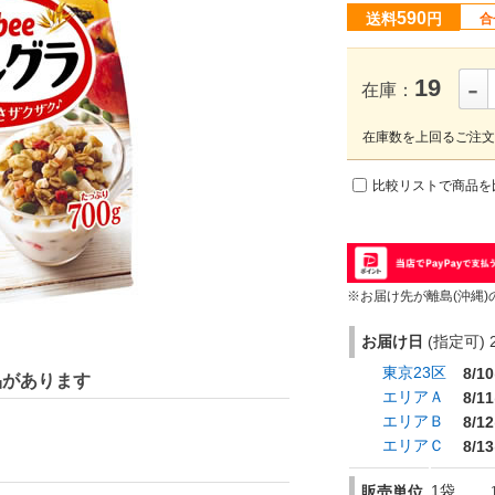
590
送料
円
合
-
19
在庫：
在庫数を上回るご注文
比較リストで商品を
※お届け先が離島(沖縄)
お届け日
(指定可) 2
東京23区
8/10
品があります
エリアＡ
8/11
エリアＢ
8/12
エリアＣ
8/13
1袋
販売単位