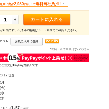
2,980
送料当社負担！
せ買い商品
円以上で
*
+
カートに入れる
が可能です。不足分の納期はカート画面でご確認ください。
比べる
お気に入りに登録
*送料・基準金額はすべて税込
のご注文はPayPay対象外です
0:17
現在
(月)
(火)
(水)
(木)
1.
57
1gあたり
円
(税込)