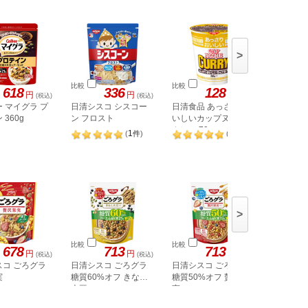
>
比較
比較
比較
618
336
128
円
円
円
(税込)
(税込)
(税込)
 マイグラ プ
日清シスコ シスコー
日清食品 あっさりお
日清食品
360g
ン フロスト
いしいカップヌードル
ドル チ
カレー 70g
ドル
1
5
(
件
)
(
件
)
>
比較
比較
比較
678
713
713
円
円
円
(税込)
(税込)
(税込)
スコ ごろグラ
日清シスコ ごろグラ
日清シスコ ごろグラ
日清シス
実
糖質60%オフ きなこ
糖質50%オフ 贅沢果
チョコナ
大豆
実