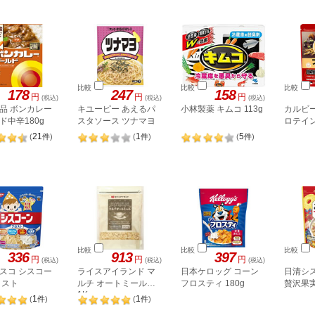
比較
比較
比較
178
247
158
円
円
円
(税込)
(税込)
(税込)
品 ボンカレー
キユーピー あえるパ
小林製薬 キムコ 113g
カルビー
ド中辛180g
スタソース ツナマヨ
ロテイン 
21
1
5
(
件
)
(
件
)
(
件
)
比較
比較
比較
336
913
397
円
円
円
(税込)
(税込)
(税込)
スコ シスコー
ライスアイランド マ
日本ケロッグ コーン
日清シ
ロスト
ルチ オートミール
フロスティ 180g
贅沢果
1Kg
1
1
(
件
)
(
件
)