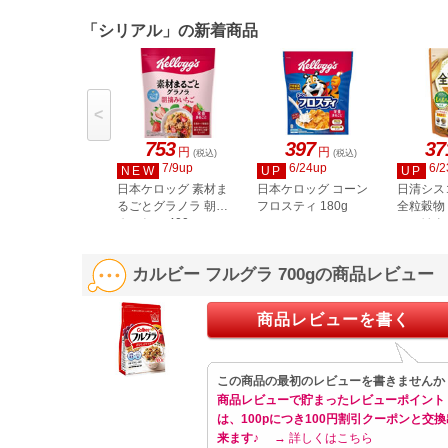
「シリアル」の新着商品
<
753
397
37
円
円
(税込)
(税込)
7/9up
6/24up
6/2
NEW
UP
UP
日本ケロッグ 素材ま
日本ケロッグ コーン
日清シス
るごとグラノラ 朝摘
フロスティ 180g
全粒穀物
みいちご 400g
ルごはん
カルビー フルグラ 700gの商品レビュー
商品レビューを書く
この商品の最初のレビューを書きませんか
商品レビューで貯まったレビューポイント
は、100pにつき100円割引クーポンと交換
来ます♪
→ 詳しくはこちら