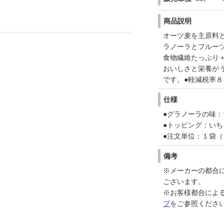
商品説明
オーツ麦を主原料
ラノーラとフルー
食物繊維たっぷり
おいしさと栄養が
です。●軽減税率８
仕様
●グラノーラの味：
●トッピング：い
●注文単位：１袋
備考
※メーカーの都合
ございます。
※お客様都合によ
プ
をご参照くださ