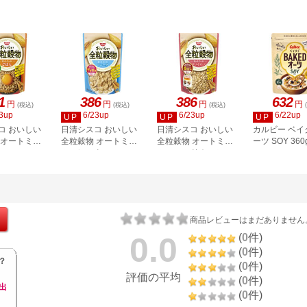
1
386
386
632
円
円
円
円
(税込)
(税込)
(税込)
3up
6/23up
6/23up
6/22up
UP
UP
UP
コ おいしい
日清シスコ おいしい
日清シスコ おいしい
カルビー ベイ
 オートミー
全粒穀物 オートミー
全粒穀物 オートミー
ーツ SOY 360
ルフレーク
ルロールドオーツ
商品レビューはまだありません
0.0
(
0
件)
(
0
件)
？
(
0
件)
評価の平均
(
0
件)
出
(
0
件)