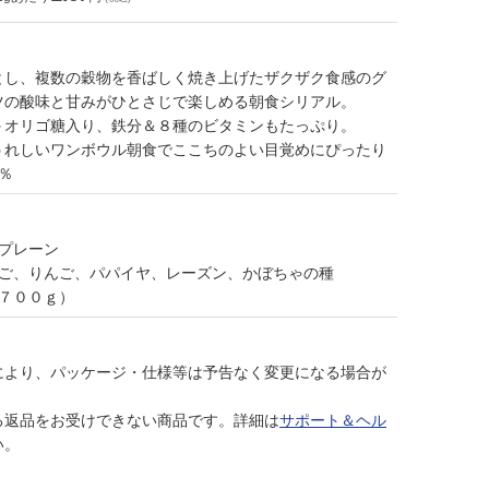
とし、複数の穀物を香ばしく焼き上げたザクザク食感のグ
ツの酸味と甘みがひとさじで楽しめる朝食シリアル。
＋オリゴ糖入り、鉄分＆８種のビタミンもたっぷり。
うれしいワンボウル朝食でここちのよい目覚めにぴったり
％
プレーン
ちご、りんご、パパイヤ、レーズン、かぼちゃの種
（７００ｇ）
により、パッケージ・仕様等は予告なく変更になる場合が
る返品をお受けできない商品です。詳細は
サポート＆ヘル
い。