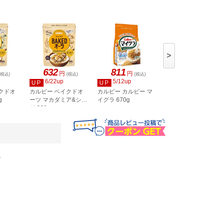
>
632
811
713
円
円
円
(税込)
(税込)
(税込)
(税込)
6/22up
5/12up
4/24up
UP
UP
UP
クドオ
カルビー ベイクドオ
カルビー カルビー マ
日清シスコ ごろグ
g
ーツ マカダミア&シー
イグラ 670g
糖質50%オフ 贅沢
ド 360g
実
。