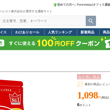
初めての方へ
|
Forestway(オフィス通
ーレスト株式会社が運営する通販サイト
イス
わけありセール
人気ランキング
新着商品
商品
合せ買い商品
最初の商品レビュ
1,098
円
(税込)
6
ポイント