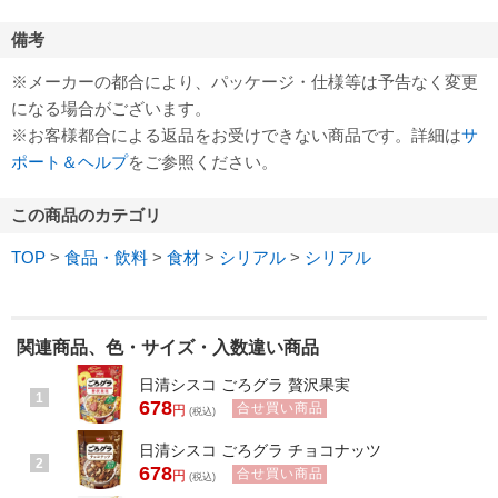
備考
※メーカーの都合により、パッケージ・仕様等は予告なく変更
になる場合がございます。
※お客様都合による返品をお受けできない商品です。詳細は
サ
ポート＆ヘルプ
をご参照ください。
この商品のカテゴリ
TOP
>
食品・飲料
>
食材
>
シリアル
>
シリアル
関連商品、色・サイズ・入数違い商品
日清シスコ ごろグラ 贅沢果実
1
678
合せ買い商品
円
(税込)
日清シスコ ごろグラ チョコナッツ
2
678
合せ買い商品
円
(税込)