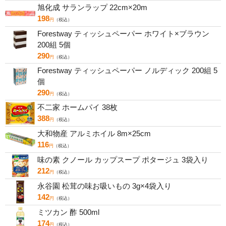
旭化成 サランラップ 22cm×20m
198
円
（税込）
Forestway ティッシュペーパー ホワイト×ブラウン
200組 5個
290
円
（税込）
Forestway ティッシュペーパー ノルディック 200組 5
個
290
円
（税込）
不二家 ホームパイ 38枚
388
円
（税込）
大和物産 アルミホイル 8m×25cm
116
円
（税込）
味の素 クノール カップスープ ポタージュ 3袋入り
212
円
（税込）
永谷園 松茸の味お吸いもの 3g×4袋入り
142
円
（税込）
ミツカン 酢 500ml
174
円
（税込）