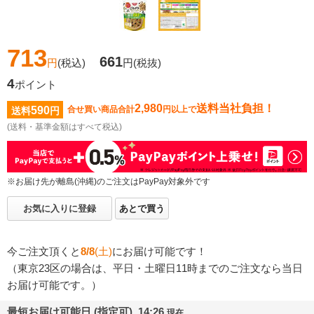
713
661
円
(税込)
円
(税抜)
4
ポイント
2,980
送料当社負担！
590
合せ買い商品合計
円以上で
送料
円
(送料・基準金額はすべて税込)
※お届け先が離島(沖縄)のご注文はPayPay対象外です
お気に入りに登録
あとで買う
今ご注文頂くと
8/8
(土)
にお届け可能です！
（東京23区の場合は、平日・土曜日11時までのご注文なら当日
お届け可能です。）
最短お届け可能日 (指定可) 14:26
現在