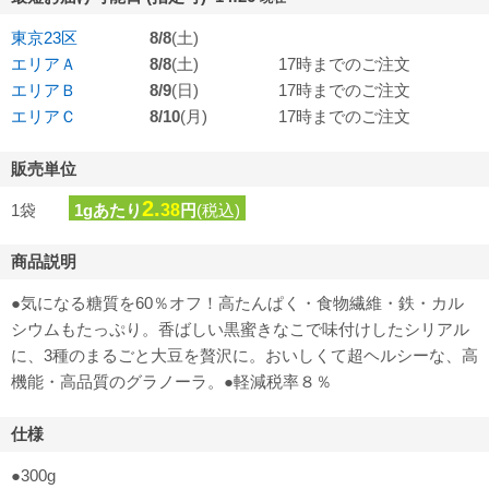
東京23区
8/8
(土)
エリアＡ
8/8
(土)
17時までのご注文
エリアＢ
8/9
(日)
17時までのご注文
エリアＣ
8/10
(月)
17時までのご注文
販売単位
2.
1袋
1gあたり
38
円
(税込)
商品説明
●気になる糖質を60％オフ！高たんぱく・食物繊維・鉄・カル
シウムもたっぷり。香ばしい黒蜜きなこで味付けしたシリアル
に、3種のまるごと大豆を贅沢に。おいしくて超ヘルシーな、高
機能・高品質のグラノーラ。●軽減税率８％
仕様
●300g