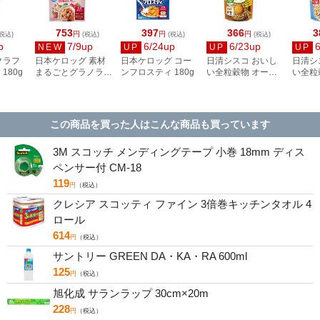
753
397
366
3
円
円
円
税込)
(税込)
(税込)
(税込)
p
7/9up
6/24up
6/23up
NEW
UP
UP
UP
クラフ
日本ケロッグ 素材
日本ケロッグ コー
日清シスコ おいし
日清シ
180g
まるごとグラノラ
ンフロスティ 180g
い全粒穀物 オート
い全粒
朝摘みいちご 400g
ミールごはん
ミール
この商品を買った人はこんな商品も買っています
3M スコッチ メンディングテープ 小巻 18mm ディス
ペンサー付 CM-18
119
円
（税込）
クレシア スコッティ ファイン 3倍巻キッチンタオル 4
ロール
614
円
（税込）
サントリー GREEN DA・KA・RA 600ml
125
円
（税込）
旭化成 サランラップ 30cm×20m
228
円
（税込）