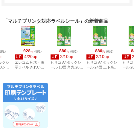
「マルチプリンタ対応ラベルシール」の新着商品
928
880
880
8
円
円
円
税込)
(税込)
(税込)
(税込)
p
4/20up
2/10up
2/10up
UP
UP
UP
UP
タックシ
エレコム 宛名・表
ヒサゴ A4タックシ
ヒサゴ A4タックシ
ヒサゴ
00シー
示ラベル きれい貼
ール 10面 角丸 20シ
ール 24面 上下余白
ール 2
3
44面付 20枚 EDT-
ート FSCOP868
20シート
FSCOP
TMEX44
FSCOP883