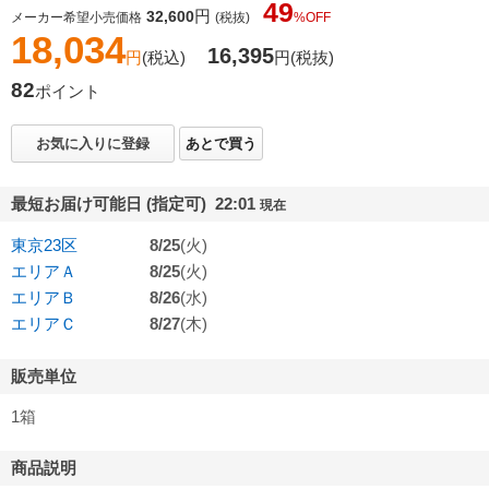
49
円
32,600
メーカー希望小売価格
(税抜)
%OFF
18,034
16,395
円
(税込)
円
(税抜)
82
ポイント
お気に入りに登録
あとで買う
最短お届け可能日 (指定可) 22:01
現在
東京23区
8/25
(火)
エリアＡ
8/25
(火)
エリアＢ
8/26
(水)
エリアＣ
8/27
(木)
販売単位
1箱
商品説明