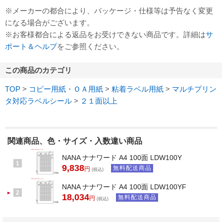
※メーカーの都合により、パッケージ・仕様等は予告なく変更
になる場合がございます。
※お客様都合による返品をお受けできない商品です。詳細は
サ
ポート＆ヘルプ
をご参照ください。
この商品のカテゴリ
TOP
>
コピー用紙・ＯＡ用紙
>
粘着ラベル用紙
>
マルチプリン
タ対応ラベルシール
>
２１面以上
関連商品、色・サイズ・入数違い商品
NANA ナナワード A4 100面 LDW100Y
1
9,838
無料配送商品
円
(税込)
NANA ナナワード A4 100面 LDW100YF
2
18,034
無料配送商品
円
(税込)