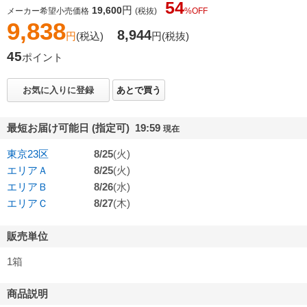
54
円
19,600
メーカー希望小売価格
(税抜)
%OFF
9,838
8,944
円
(税込)
円
(税抜)
45
ポイント
お気に入りに登録
あとで買う
最短お届け可能日 (指定可) 19:59
現在
東京23区
8/25
(火)
エリアＡ
8/25
(火)
エリアＢ
8/26
(水)
エリアＣ
8/27
(木)
販売単位
1箱
商品説明