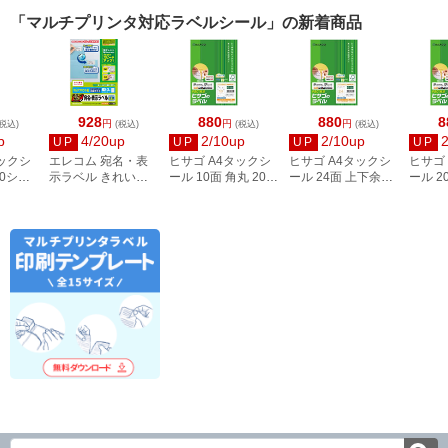
「マルチプリンタ対応ラベルシール」の新着商品
928
880
880
8
円
円
円
税込)
(税込)
(税込)
(税込)
p
4/20up
2/10up
2/10up
UP
UP
UP
UP
タックシ
エレコム 宛名・表
ヒサゴ A4タックシ
ヒサゴ A4タックシ
ヒサゴ
00シー
示ラベル きれい貼
ール 10面 角丸 20シ
ール 24面 上下余白
ール 2
3
44面付 20枚 EDT-
ート FSCOP868
20シート
FSCOP
TMEX44
FSCOP883