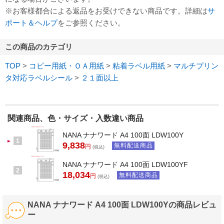
※お客様都合による返品をお受けできない商品です。詳細は
サ
ポート＆ヘルプ
をご参照ください。
この商品のカテゴリ
TOP
>
コピー用紙・ＯＡ用紙
>
粘着ラベル用紙
>
マルチプリン
タ対応ラベルシール
>
２１面以上
関連商品、色・サイズ・入数違い商品
NANA ナナワード A4 100面 LDW100Y
1
9,838
無料配送商品
円
(税込)
NANA ナナワード A4 100面 LDW100YF
2
18,034
無料配送商品
円
(税込)
NANA ナナワード A4 100面 LDW100Yの商品レビュ
ー