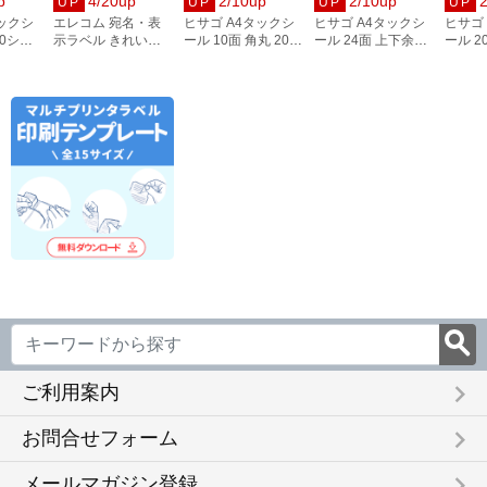
p
4/20up
2/10up
2/10up
UP
UP
UP
UP
タックシ
エレコム 宛名・表
ヒサゴ A4タックシ
ヒサゴ A4タックシ
ヒサゴ
00シー
示ラベル きれい貼
ール 10面 角丸 20シ
ール 24面 上下余白
ール 2
3
44面付 20枚 EDT-
ート FSCOP868
20シート
FSCOP
TMEX44
FSCOP883
keyboard_arrow_right
ご利用案内
keyboard_arrow_right
お問合せフォーム
keyboard_arrow_right
メールマガジン登録