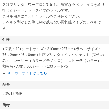
各種プリンタ、ワープロに対応し、豊富なラベルサイズを取り
揃えたシートカットタイプのラベルです。
ご使用用途に合わせたラベルをご使用ください。
ラベルを剥がした際に糊が残らない再剥離タイプのラベルで
す。
仕様
●面数：12●シートサイズ：210mm×297mm●ラベルサイズ：
76．2mm×46．6mm●対応プリンタ：インクジェット（染料の
み）、レーザー（カラー／モノクロ）、コピー機（カラー）、
熱転写●入数：500シート（100シート×5）
→
メーカーサイトはこちら
品番
LDW12PMF
備考