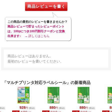
商品レビューを書く
この商品の最初のレビューを書きませんか？
商品レビューで貯まったレビューポイント
は、100pにつき100円割引クーポンと交換
出来ます♪
→ 詳しくはこちら
商品レビューはありません。
最初のレビューを書いてください。
「マルチプリンタ対応ラベルシール」の新着商品
928
880
880
8
円
円
円
税込)
(税込)
(税込)
(税込)