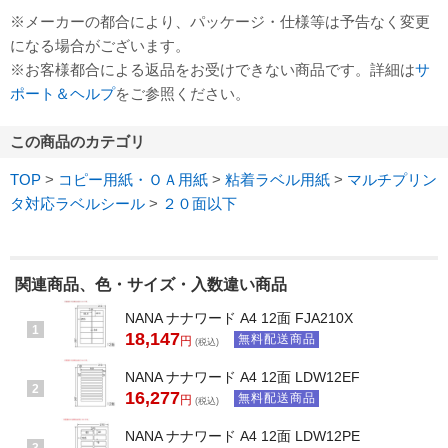
※メーカーの都合により、パッケージ・仕様等は予告なく変更
になる場合がございます。
※お客様都合による返品をお受けできない商品です。詳細は
サ
ポート＆ヘルプ
をご参照ください。
この商品のカテゴリ
TOP
>
コピー用紙・ＯＡ用紙
>
粘着ラベル用紙
>
マルチプリン
タ対応ラベルシール
>
２０面以下
関連商品、色・サイズ・入数違い商品
NANA ナナワード A4 12面 FJA210X
1
18,147
無料配送商品
円
(税込)
NANA ナナワード A4 12面 LDW12EF
2
16,277
無料配送商品
円
(税込)
NANA ナナワード A4 12面 LDW12PE
3