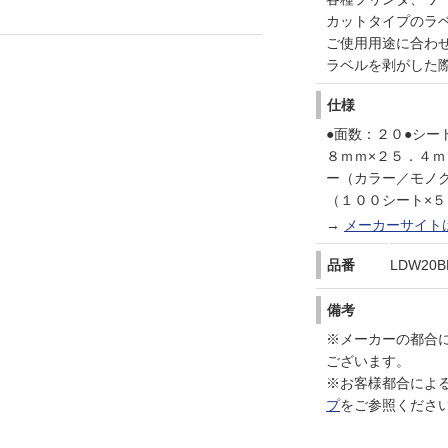
カットタイプのラ
ご使用用途に合わ
ラベルを剥がした
仕様
●面数：２０●シー
８ｍｍ×２５．４
ー（カラー／モノ
（１００シート×５
→
メーカーサイト
品番
LDW20B
備考
※メーカーの都合
ございます。
※お客様都合によ
プ
をご参照くださ