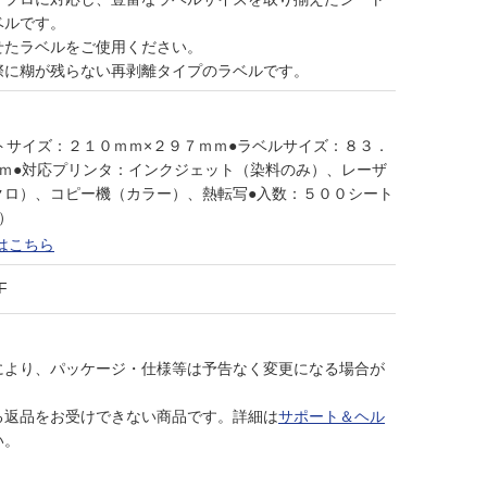
ベルです。
せたラベルをご使用ください。
際に糊が残らない再剥離タイプのラベルです。
トサイズ：２１０ｍｍ×２９７ｍｍ●ラベルサイズ：８３．
ｍｍ●対応プリンタ：インクジェット（染料のみ）、レーザ
クロ）、コピー機（カラー）、熱転写●入数：５００シート
）
はこちら
F
により、パッケージ・仕様等は予告なく変更になる場合が
る返品をお受けできない商品です。詳細は
サポート＆ヘル
い。