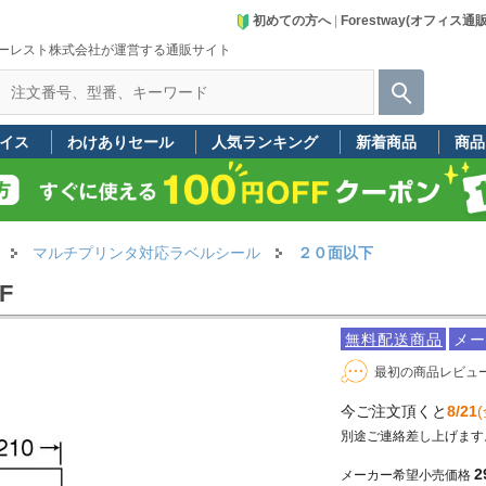
初めての方へ
|
Forestway(オフィス通
ーレスト株式会社が運営する通販サイト
イス
わけありセール
人気ランキング
新着商品
商品
マルチプリンタ対応ラベルシール
２０面以下
F
無料配送商品
メー
最初の商品レビュ
今ご注文頂くと
8/21
(
別途ご連絡差し上げます
2
メーカー希望小売価格