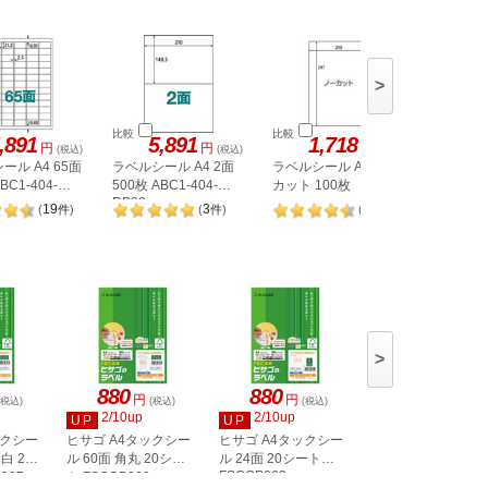
>
比較
比較
比較
,891
5,891
1,718
1,
円
円
円
(税込)
(税込)
(税込)
ール A4 65面
ラベルシール A4 2面
ラベルシール A4 ノー
ヒサゴ 
BC1-404-
500枚 ABC1-404-
カット 100枚
A4 8面 
RB08
OPW303
19
3
98
(
件
)
(
件
)
(
件
)
>
880
880
880
円
円
円
(税込)
(税込)
(税込)
(税込)
2/10up
2/10up
2/10up
UP
UP
UP
ックシー
ヒサゴ A4タックシー
ヒサゴ A4タックシー
ヒサゴ A4タックシ
白 20
ル 60面 角丸 20シー
ル 24面 20シート
ル 36面 角丸 20シ
FSCOP863
907
ト FSCOP902
ト FSCOP871