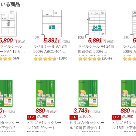
ている商品
比較
比較
比較
6,800
5,891
5,891
5
円
円
円
(税込)
(税込)
(税込)
A ラベルシール
ラベルシール A4 8面
ラベルシール A4 24面
ラベルシ
ドA4 12面 上
500枚 ABC1-404-
四辺余白 500枚
500枚 A
RB10
ABC1-404-RB19
RB21
500枚
4
13
20
(
件
)
(
件
)
(
件
)
2P
0
880
3,743
880
円
円
円
円
(税込)
(税込)
(税込)
0up
2/10up
2/10up
2/10up
UP
UP
UP
A4タックシー
ヒサゴ A4タックシー
ヒサゴ A4タックシー
ヒサゴ A4タ
上下余白 20
ル 20面 20シート
ル 10面 四辺余白 100
ル 18面 上下余
FSCOP985
COP883
シート FSCGB888
シート FSCOP