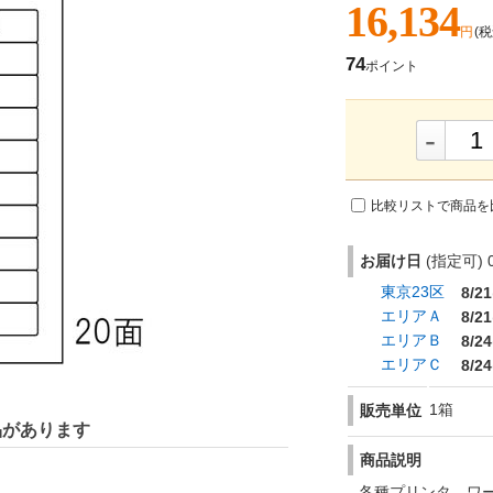
16,134
円
(税
74
ポイント
-
比較リストで商品を
お届け日
(指定可) 0
東京23区
8/21
エリアＡ
8/21
エリアＢ
8/24
エリアＣ
8/24
1箱
販売単位
品があります
商品説明
各種プリンタ、ワ