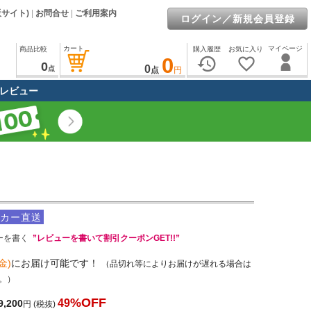
販サイト)
|
お問合せ
|
ご利用案内
ログイン／新規会員登録
カート
マイページ
商品比較
購入履歴
お気に入り
0
history
favorite_border
0
0
点
点
円
レビュー
カー直送
ーを書く
”レビューを書いて割引クーポンGET!!”
金)
にお届け可能です！
（品切れ等によりお届けが遅れる場合は
。）
%OFF
49
9,200
円
(税抜)