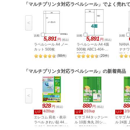
「マルチプリンタ対応ラベルシール」でよく売れ
<
比較
比較
比較
5,891
5,891
円
円
(税込)
(税込)
ラベルシール A4 ノー
ラベルシール A4 4面
NAN
カット 500枚
500枚 ABC1-404-
ナナワー
RB09
下余白 
98
20
(
件
)
(
件
)
LDW1
「マルチプリンタ対応ラベルシール」の新着商品
<
928
880
88
円
円
(税込)
(税込)
4/20up
2/10up
2/1
UP
UP
UP
エレコム 宛名・表示
ヒサゴ A4タックシー
ヒサゴ 
ラベル きれい貼 44面
ル 10面 角丸 20シー
ル 24面 
付 20枚 EDT-TMEX44
ト FSCOP868
シート FS