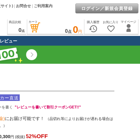
販サイト)
|
お問合せ
|
ご利用案内
ログイン／新規会員登録
カート
マイページ
商品比較
購入履歴
お気に入り
0
history
favorite_border
0
0
点
点
円
レビュー
カー直送
ーを書く
”レビューを書いて割引クーポンGET!!”
金)
にお届け可能です！
（品切れ等によりお届けが遅れる場合は
。）
%OFF
52
0,300
円
(税抜)