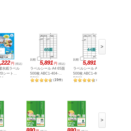
>
比較
比較
比較
,222
5,891
5,891
5,
円
円
円
(税込)
(税込)
(税込)
 撥水紙ラベル
ラベルシール A4 65面
ラベルシール A4 44面
ラベルシー
 20シート
500枚 ABC1-404-
500枚 ABC1-404-
500枚 AB
34
RB21
RB20
RB08
19
20
(
件
)
(
件
)
>
880
880
880