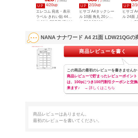
円
円
(税込)
(税込)
4/20up
2/10up
2/1
UP
UP
UP
エレコム 宛名・表示
ヒサゴ A4タックシー
ヒサゴ 
ラベル きれい貼 44面
ル 10面 角丸 20シー
ル 24面 
付 20枚 EDT-TMEX44
ト FSCOP868
シート FS
NANA ナナワード A4 21面 LDW21Q
商品レビューを書く
この商品の最初のレビューを書きませんか
商品レビューで貯まったレビューポイント
は、100pにつき100円割引クーポンと交換
来ます♪
→ 詳しくはこちら
商品レビューはありません。
最初のレビューを書いてください。