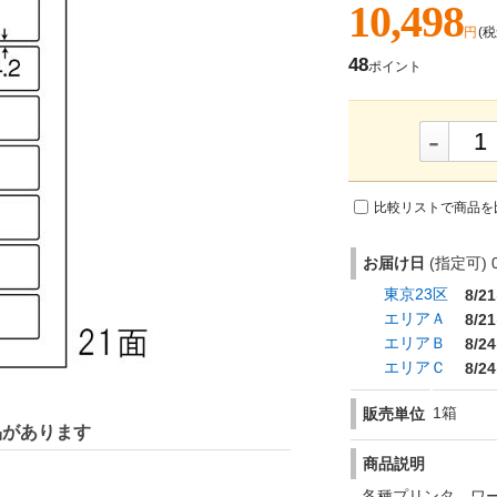
10,498
円
(税
48
ポイント
-
比較リストで商品を
お届け日
(指定可) 0
東京23区
8/21
エリアＡ
8/21
エリアＢ
8/24
エリアＣ
8/24
1箱
販売単位
品があります
商品説明
各種プリンタ、ワ