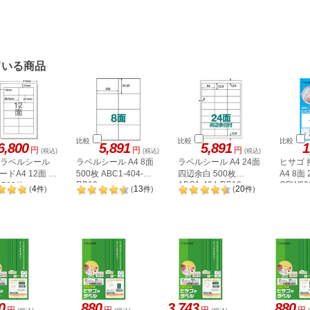
ている商品
比較
比較
比較
6,800
5,891
5,891
1
円
円
円
(税込)
(税込)
(税込)
A ラベルシール
ラベルシール A4 8面
ラベルシール A4 24面
ヒサゴ
ドA4 12面 上
500枚 ABC1-404-
四辺余白 500枚
A4 8面
RB10
ABC1-404-RB19
OPW30
500枚
4
13
20
(
件
)
(
件
)
(
件
)
2P
0
880
3,743
880