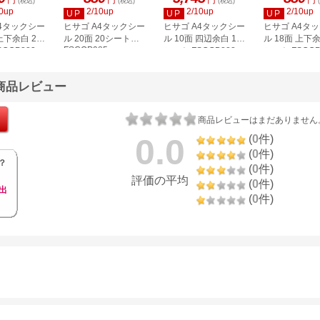
円
円
円
円
(税込)
(税込)
(税込)
0up
2/10up
2/10up
2/10up
UP
UP
UP
A4タックシー
ヒサゴ A4タックシー
ヒサゴ A4タックシー
ヒサゴ A4タ
上下余白 20
ル 20面 20シート
ル 10面 四辺余白 100
ル 18面 上下余
FSCOP985
COP883
シート FSCGB888
シート FSCOP
Gの商品レビュー
商品レビューはまだありません
0.0
(
0
件)
(
0
件)
？
(
0
件)
評価の平均
(
0
件)
出
(
0
件)