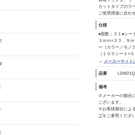
カットタイプのラ
ご使用用途に合わ
仕様
●面数：２１●シー
３ｍｍ×３３．９
F
ー（カラー／モノ
（１００シート×５
→
メーカーサイト
F
品番
LDW21
備考
X
※メーカーの都合
ございます。
※お客様都合によ
F
プ
をご参照くださ
X