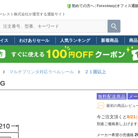
初めての方へ
|
Forestway(オフィス通
ーレスト株式会社が運営する通販サイト
イス
わけありセール
人気ランキング
新着商品
商品
マルチプリンタ対応ラベルシール
２１面以上
QG
無料配送商品
メー
最初の商品レビュ
今ご注文頂くと
8/21
(
別途ご連絡差し上げます
2
メーカー希望小売価格