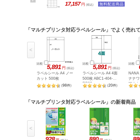
7
17,157
無料配送商品
円
(税込)
「マルチプリンタ対応ラベルシール」でよく売れ
<
比較
比較
比較
5,891
5,891
円
円
(税込)
(税込)
ラベルシール A4 ノー
ラベルシール A4 4面
NAN
カット 500枚
500枚 ABC1-404-
ナナワー
RB09
下余白 
98
20
(
件
)
(
件
)
LDW1
「マルチプリンタ対応ラベルシール」の新着商品
<
928
880
88