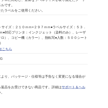
ベルです。
せたラベルをご使用ください。
トサイズ：２１０ｍｍ×２９７ｍｍ●ラベルサイズ：５３．
ｍｍ●対応プリンタ：インクジェット（染料のみ）、レーザ
クロ）、コピー機（カラー）、熱転写●入数：５００シート
）
はこちら
QG
により、パッケージ・仕様等は予告なく変更になる場合が
る返品をお受けできない商品です。詳細は
サポート＆ヘル
い。