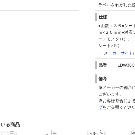
ラベルを剥がした
仕様
●面数：３６●シー
ｍ×２０ｍｍ●対
ー／モノクロ）、
シート×５）
→
メーカーサイト
品番
LDW36C
備考
※メーカーの都合
ございます。
※お客様都合によ
プ
をご参照くださ
ている商品