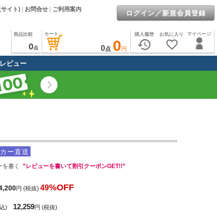
販サイト)
|
お問合せ
|
ご利用案内
ログイン／新規会員登録
カート
マイページ
商品比較
購入履歴
お気に入り
0
history
favorite_border
0
0
点
点
円
レビュー
カー直送
ーを書く
”レビューを書いて割引クーポンGET!!”
%OFF
49
4,200
円
(税抜)
12,259
込)
円
(税抜)