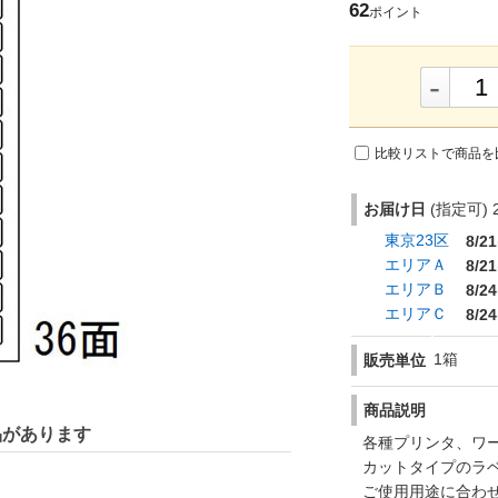
62
ポイント
-
比較リストで商品を
お届け日
(指定可) 2
東京23区
8/21
エリアＡ
8/21
エリアＢ
8/24
エリアＣ
8/24
1箱
販売単位
商品説明
品があります
各種プリンタ、ワ
カットタイプのラ
ご使用用途に合わ