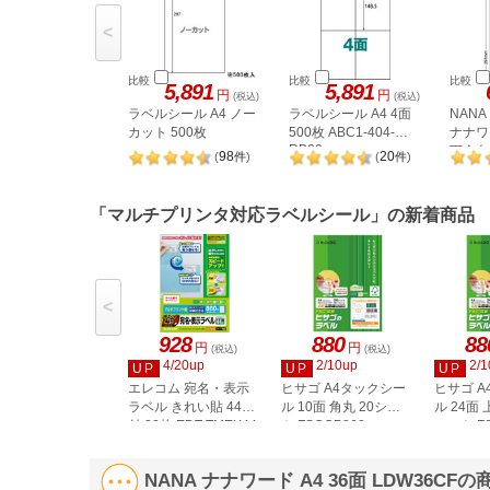
<
比較
比較
比較
5,891
5,891
円
円
(税込)
(税込)
ラベルシール A4 ノー
ラベルシール A4 4面
NAN
カット 500枚
500枚 ABC1-404-
ナナワー
RB09
下余白 
98
20
(
件
)
(
件
)
LDW1
「マルチプリンタ対応ラベルシール」の新着商品
<
928
880
88
円
円
(税込)
(税込)
4/20up
2/10up
2/1
UP
UP
UP
エレコム 宛名・表示
ヒサゴ A4タックシー
ヒサゴ 
ラベル きれい貼 44面
ル 10面 角丸 20シー
ル 24面 
付 20枚 EDT-TMEX44
ト FSCOP868
シート FS
NANA ナナワード A4 36面 LDW36C