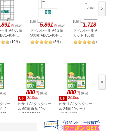
>
比較
比較
比較
,891
5,891
1,718
1,
円
円
円
(税込)
(税込)
(税込)
ール A4 65面
ラベルシール A4 2面
ラベルシール A4 ノー
ヒサゴ 
BC1-404-
500枚 ABC1-404-
カット 100枚
A4 8面 
RB08
OPW303
19
3
98
(
件
)
(
件
)
(
件
)
>
880
880
880
円
円
円
(税込)
(税込)
(税込)
(税込)
2/10up
2/10up
2/10up
UP
UP
UP
ックシー
ヒサゴ A4タックシー
ヒサゴ A4タックシー
ヒサゴ A4タックシ
白 20
ル 60面 角丸 20シー
ル 24面 20シート
ル 36面 角丸 20シ
FSCOP863
907
ト FSCOP902
ト FSCOP871