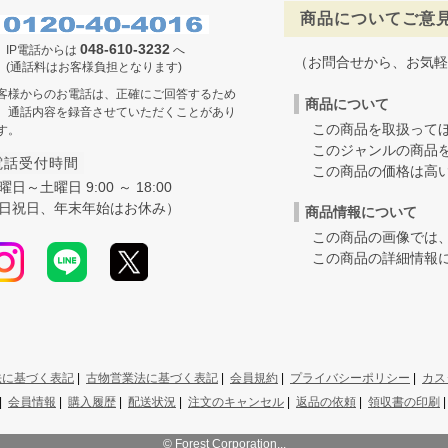
商品についてご意
048-610-3232
IP電話からは
へ
（お問合せから、お気軽
(通話料はお客様負担となります)
客様からのお電話は、正確にご回答するため
商品について
、通話内容を録音させていただくことがあり
この商品を取扱ってほ
す。
このジャンルの商品を
電話受付時間
この商品の価格は高いの
曜日～土曜日 9:00 ～ 18:00
日祝日、年末年始はお休み）
商品情報について
この商品の画像では、
この商品の詳細情報に
法に基づく表記
|
古物営業法に基づく表記
|
会員規約
|
プライバシーポリシー
|
カス
|
会員情報
|
購入履歴
|
配送状況
|
注文のキャンセル
|
返品の依頼
|
領収書の印刷
© Forest Corporation...