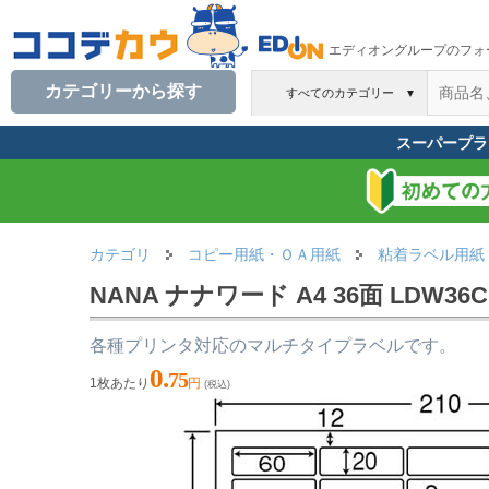
エディオングループのフォ
カテゴリーから探す
すべてのカテゴリー
▼
スーパープラ
カテゴリ
コピー用紙・ＯＡ用紙
粘着ラベル用紙
NANA ナナワード A4 36面 LDW36C
各種プリンタ対応のマルチタイプラベルです。
0.
75
1枚あたり
円
(税込)