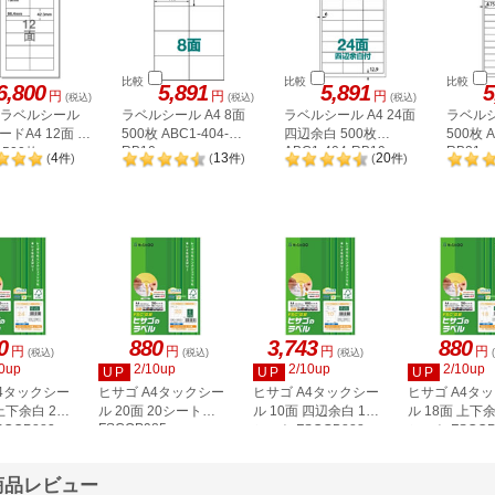
比較
比較
比較
6,800
5,891
5,891
5
円
円
円
(税込)
(税込)
(税込)
A ラベルシール
ラベルシール A4 8面
ラベルシール A4 24面
ラベルシ
ドA4 12面 上
500枚 ABC1-404-
四辺余白 500枚
500枚 A
RB10
ABC1-404-RB19
RB21
500枚
4
13
20
(
件
)
(
件
)
(
件
)
2P
0
880
3,743
880
円
円
円
円
(税込)
(税込)
(税込)
0up
2/10up
2/10up
2/10up
UP
UP
UP
A4タックシー
ヒサゴ A4タックシー
ヒサゴ A4タックシー
ヒサゴ A4タ
上下余白 20
ル 20面 20シート
ル 10面 四辺余白 100
ル 18面 上下余
FSCOP985
COP883
シート FSCGB888
シート FSCOP
Fの商品レビュー