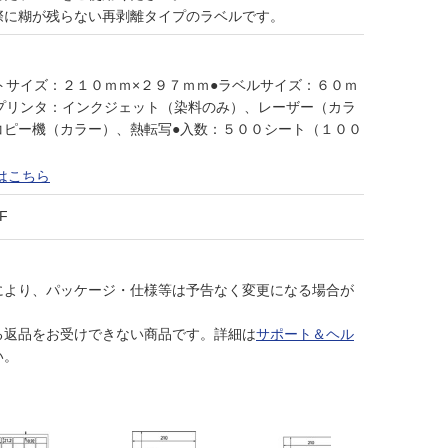
際に糊が残らない再剥離タイプのラベルです。
トサイズ：２１０ｍｍ×２９７ｍｍ●ラベルサイズ：６０ｍ
応プリンタ：インクジェット（染料のみ）、レーザー（カラ
コピー機（カラー）、熱転写●入数：５００シート（１００
はこちら
F
により、パッケージ・仕様等は予告なく変更になる場合が
る返品をお受けできない商品です。詳細は
サポート＆ヘル
い。