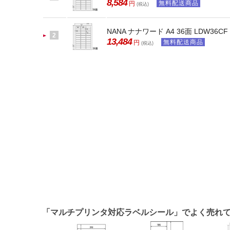
8,584
無料配送商品
円
(税込)
NANA ナナワード A4 36面 LDW36CF
2
13,484
無料配送商品
円
(税込)
「マルチプリンタ対応ラベルシール」でよく売れ