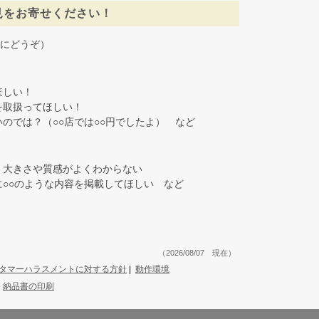
見をお寄せください！
にどうぞ）
しい！
取扱ってほしい！
では？（○○店では○○円でしたよ） など
大きさや質感がよくわからない
○○のような内容を掲載してほしい など
（2026/08/07 現在）
タマーハラスメントに対する方針
|
動作環境
|
納品書の印刷