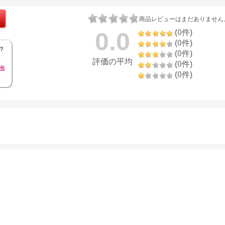
商品レビューはまだありません
0.0
(
0
件)
(
0
件)
？
(
0
件)
評価の平均
(
0
件)
出
(
0
件)