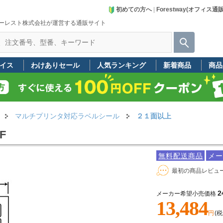
初めての方へ
|
Forestway(オフィス通
ーレスト株式会社が運営する通販サイト
イス
わけありセール
人気ランキング
新着商品
商品
マルチプリンタ対応ラベルシール
２１面以上
F
無料配送商品
メー
最初の商品レビュ
2
メーカー希望小売価格
13,484
円
(税