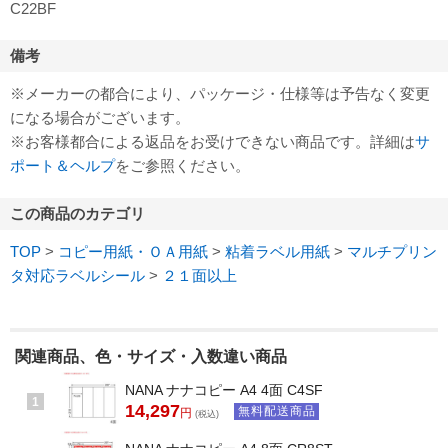
C22BF
備考
※メーカーの都合により、パッケージ・仕様等は予告なく変更
になる場合がございます。
※お客様都合による返品をお受けできない商品です。詳細は
サ
ポート＆ヘルプ
をご参照ください。
この商品のカテゴリ
TOP
>
コピー用紙・ＯＡ用紙
>
粘着ラベル用紙
>
マルチプリン
タ対応ラベルシール
>
２１面以上
関連商品、色・サイズ・入数違い商品
NANA ナナコピー A4 4面 C4SF
1
14,297
無料配送商品
円
(税込)