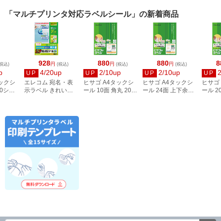
「マルチプリンタ対応ラベルシール」の新着商品
928
880
880
8
円
円
円
税込)
(税込)
(税込)
(税込)
p
4/20up
2/10up
2/10up
UP
UP
UP
UP
タックシ
エレコム 宛名・表
ヒサゴ A4タックシ
ヒサゴ A4タックシ
ヒサゴ
00シー
示ラベル きれい貼
ール 10面 角丸 20シ
ール 24面 上下余白
ール 2
3
44面付 20枚 EDT-
ート FSCOP868
20シート
FSCOP
TMEX44
FSCOP883