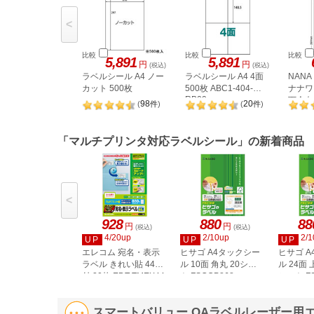
<
比較
比較
比較
5,891
5,891
円
円
(税込)
(税込)
ラベルシール A4 ノー
ラベルシール A4 4面
NAN
カット 500枚
500枚 ABC1-404-
ナナワー
RB09
下余白 
98
20
(
件
)
(
件
)
LDW1
「マルチプリンタ対応ラベルシール」の新着商品
<
928
880
88
円
円
(税込)
(税込)
4/20up
2/10up
2/1
UP
UP
UP
エレコム 宛名・表示
ヒサゴ A4タックシー
ヒサゴ 
ラベル きれい貼 44面
ル 10面 角丸 20シー
ル 24面 
付 20枚 EDT-TMEX44
ト FSCOP868
シート FS
スマートバリュー OAラベルレーザー用エコノ