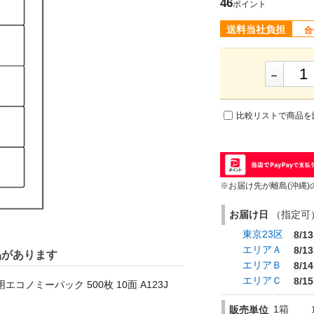
46
ポイント
送料当社負担
合
-
比較リストで商品を
※お届け先が離島(沖縄)
お届け日
（指定可） 
東京23区
8/13
エリアＡ
8/13
品があります
エリアＢ
8/14
エリアＣ
8/15
ノミーパック 500枚 10面 A123J
1箱
販売単位