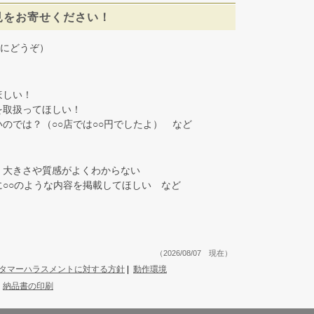
見をお寄せください！
にどうぞ）
しい！
取扱ってほしい！
では？（○○店では○○円でしたよ） など
大きさや質感がよくわからない
○○のような内容を掲載してほしい など
（2026/08/07 現在）
タマーハラスメントに対する方針
|
動作環境
|
納品書の印刷