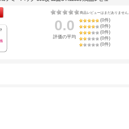
商品レビューはまだありません
0.0
(
0
件)
(
0
件)
？
(
0
件)
評価の平均
(
0
件)
出
(
0
件)