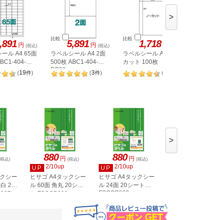
>
比較
比較
比較
,891
5,891
1,718
1,
円
円
円
(税込)
(税込)
(税込)
ール A4 65面
ラベルシール A4 2面
ラベルシール A4 ノー
ヒサゴ 
BC1-404-
500枚 ABC1-404-
カット 100枚
A4 8面 
RB08
OPW303
19
3
98
(
件
)
(
件
)
(
件
)
>
880
880
880
円
円
円
(税込)
(税込)
(税込)
(税込)
2/10up
2/10up
2/10up
UP
UP
UP
ックシー
ヒサゴ A4タックシー
ヒサゴ A4タックシー
ヒサゴ A4タックシ
白 20
ル 60面 角丸 20シー
ル 24面 20シート
ル 36面 角丸 20シ
FSCOP863
907
ト FSCOP902
ト FSCOP871