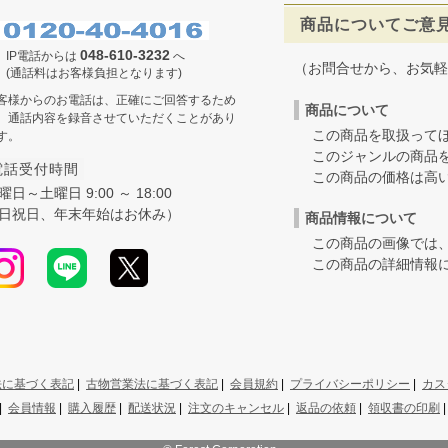
商品についてご意
048-610-3232
IP電話からは
へ
（お問合せから、お気軽
(通話料はお客様負担となります)
客様からのお電話は、正確にご回答するため
商品について
、通話内容を録音させていただくことがあり
この商品を取扱ってほ
す。
このジャンルの商品を
電話受付時間
この商品の価格は高いの
曜日～土曜日 9:00 ～ 18:00
日祝日、年末年始はお休み）
商品情報について
この商品の画像では、
この商品の詳細情報に
法に基づく表記
|
古物営業法に基づく表記
|
会員規約
|
プライバシーポリシー
|
カス
|
会員情報
|
購入履歴
|
配送状況
|
注文のキャンセル
|
返品の依頼
|
領収書の印刷