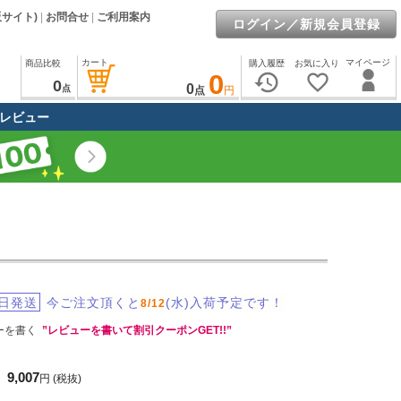
販サイト)
|
お問合せ
|
ご利用案内
ログイン／新規会員登録
カート
マイページ
商品比較
購入履歴
お気に入り
0
history
favorite_border
0
0
点
点
円
レビュー
日発送
今ご注文頂くと
(水)入荷予定です！
8/12
ーを書く
”レビューを書いて割引クーポンGET!!”
9,007
円
(税抜)