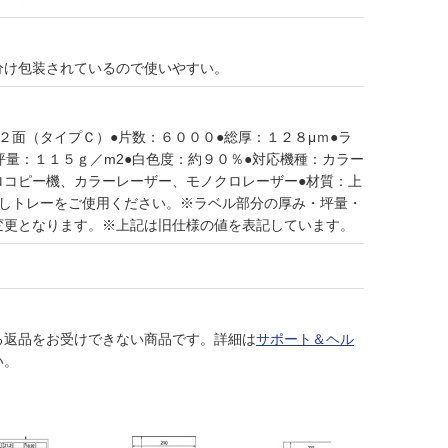
分け包装されているので使いやすい。
２面（タイプＣ）●片数：６０００●総厚：１２８μｍ●ラ
坪量：１１５ｇ／m2●白色度：約９０％●対応機種：カラー
ロコピー機、カラーレーザー、モノクロレーザー●材質：上
差しトレーをご使用ください。※ラベル部分の厚み・坪量・
変更となります。※上記は旧仕様の値を表記しています。
る返品をお受けできない商品です。詳細は
サポート＆ヘル
い。