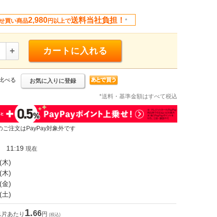
2,980
送料当社負担！
せ買い商品
円以上で
*
+
カートに入れる
比べる
お気に入りに登録
*送料・基準金額はすべて税込
のご注文はPayPay対象外です
11:19
現在
(木)
(木)
(金)
(土)
1.
66
1片あたり
円
(税込)