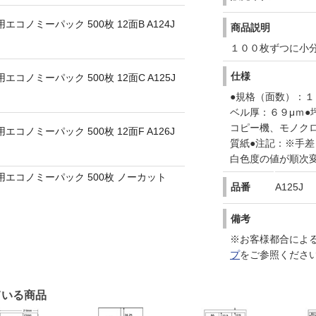
ノミーパック 500枚 12面B A124J
商品説明
１００枚ずつに小
仕様
ノミーパック 500枚 12面C A125J
●規格（面数）：１
ベル厚：６９μｍ●
コピー機、モノク
ノミーパック 500枚 12面F A126J
質紙●注記：※手
白色度の値が順次
エコノミーパック 500枚 ノーカット
品番
A125J
備考
※お客様都合によ
プ
をご参照くださ
ている商品