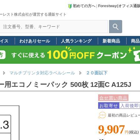
初めての方へ
|
Forestway(オフィス通
ーレスト株式会社が運営する通販サイト
イス
わけありセール
人気ランキング
新着商品
商品
マルチプリンタ対応ラベルシール
２０面以下
コノミーパック 500枚 12面C A125J
合せ買い商品
お取寄せ
入荷後即
最初の商品レビュ
9,907
円
(税込)