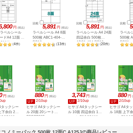
比較
比較
比較
6,800
5,891
5,891
5
円
円
円
(税込)
(税込)
(税込)
A ラベルシール
ラベルシール A4 8面
ラベルシール A4 24面
ラベルシ
ドA4 12面 上
500枚 ABC1-404-
四辺余白 500枚
500枚 A
RB10
ABC1-404-RB19
RB21
500枚
4
13
20
(
件
)
(
件
)
(
件
)
2P
0
880
3,743
880
円
円
円
円
(税込)
(税込)
(税込)
0up
2/10up
2/10up
2/10up
UP
UP
UP
A4タックシー
ヒサゴ A4タックシー
ヒサゴ A4タックシー
ヒサゴ A4タ
上下余白 20
ル 20面 20シート
ル 10面 四辺余白 100
ル 18面 上下余
FSCOP985
COP883
シート FSCGB888
シート FSCOP
ミーパック 500枚 12面C A125Jの商品レビュー