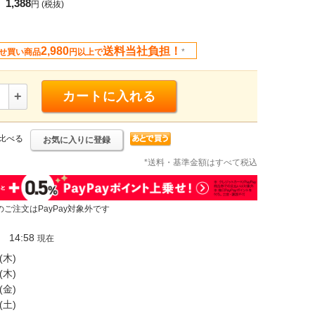
1,388
円
(税抜)
2,980
送料当社負担！
せ買い商品
円以上で
*
+
カートに入れる
比べる
お気に入りに登録
*送料・基準金額はすべて税込
のご注文はPayPay対象外です
14:58
現在
(木)
(木)
(金)
(土)