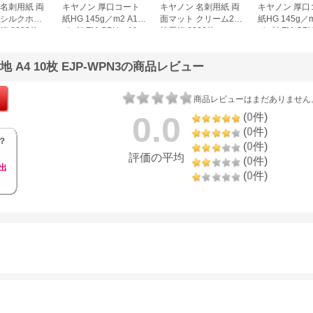
 名刺用紙 両
キヤノン 厚口コート
キヤノン 名刺用紙 両
キヤノン 厚口
 シルクホワ
紙HG 145g／m2 A1サ
面マット クリーム2
紙HG 145g／
箱 8000枚
イズ LFM-CPH／A1／
徳用箱 8000枚
イズ LFM-CP
2
145 8961B006
3255C004
145 8961B00
A4 10枚 EJP-WPN3の商品レビュー
商品レビューはまだありません
0.0
(
0
件)
(
0
件)
？
(
0
件)
評価の平均
(
0
件)
出
(
0
件)