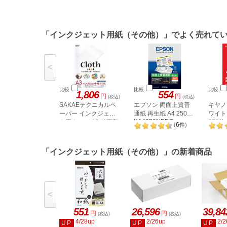
「インクジェット用紙（その他）」でよく売れて
<
比較
比較
比較
1,806
554
円
円
(税込)
(税込)
SAKAEテクニカルペ
エプソン 両面上質普
キヤノ
ーパー インクジェッ
通紙 再生紙 A4 250枚
ワイト
KA4250NPDR
ト用クロス A3 片面印
250枚 
6
(
件
)
字 3枚
「インクジェット用紙（その他）」の新着商品
<
551
26,596
39,84
円
円
(税込)
(税込)
4/28up
2/26up
2/2
UP
UP
UP