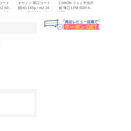
コート
キヤノン 厚口コート
CANON フォト半光沢
CANON 普通紙 2本
LFM-PPS2 36 64
m2 A0サ
紙HG 145g／m2 24イ
紙 薄口 LFM-SGH A1
170
H／A0／
ンチ LFM-CPH／24／
5
145 8961B004
。