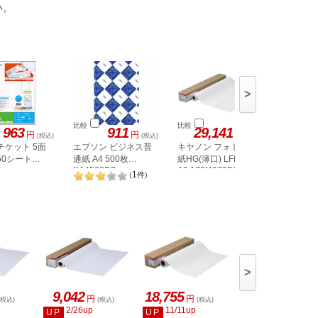
い。
>
比較
比較
比較
963
911
29,141
円
円
円
(税込)
(税込)
(税込)
チケット 5面
エプソン ビジネス普
キヤノン フォト光沢
エーワン
50シート
通紙 A4 500枚
紙HG(薄口) LFM-GPH
ット A4 
6
KA4500BZ
A0 170[4379B006]
地 20シー
1
(
件
)
>
9,042
18,755
9,977
円
円
円
(税込)
(税込)
(税込)
(税込)
2/26up
11/11up
11/11up
UP
UP
UP