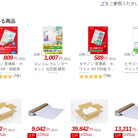
プ
をご参照くださ
いる商品
比較
比較
比較
809
1,007
589
円
円
円
(税込)
(税込)
(税込)
ン 普通紙・ホ
エレコム カレンダー
キヤノン 普通紙・ホ
ヒサゴ 
 A4・両面厚口
キット 光沢紙 横長吊
ワイト A4 250枚 SW-
マリン 
101A4
OP121
SW-201A4
りタイプ EDT-
7
7
(
件
)
(
件
)
CALA4WK
2
9,042
39,842
13,211
円
円
円
円
(税込)
(税込)
(税込)
6up
2/26up
2/26up
2/26up
UP
UP
UP