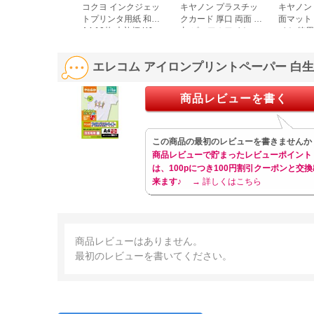
コクヨ インクジェッ
キヤノン プラスチッ
キヤノン
トプリンタ用紙 和紙
クカード 厚口 両面 角
面マット
A4 10枚 大礼柄 KJ-
丸 ピュアホワイト
イト 徳用
W110-6
3255C00
250枚 2858V428
エレコム アイロンプリントペーパー 白生地 
商品レビューを書く
この商品の最初のレビューを書きませんか
商品レビューで貯まったレビューポイント
は、100pにつき100円割引クーポンと交換
来ます♪
→ 詳しくはこちら
商品レビューはありません。
最初のレビューを書いてください。