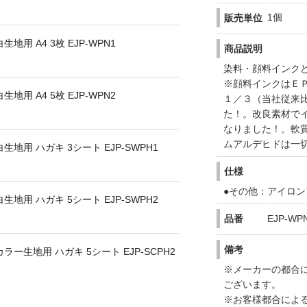
1個
販売単位
用 A4 3枚 EJP-WPN1
商品説明
染料・顔料インク
※顔料インクはＥ
用 A4 5枚 EJP-WPN2
１／３（当社従来
た！。改良素材で
なりました！。軟
ムアルデヒドは一
地用 ハガキ 3シート EJP-SWPH1
仕様
●その他：アイロ
地用 ハガキ 5シート EJP-SWPH2
品番
EJP-WP
備考
ー生地用 ハガキ 5シート EJP-SCPH2
※メーカーの都合
ございます。
※お客様都合によ