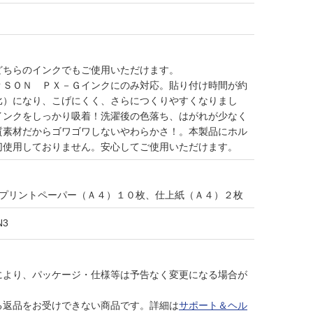
どちらのインクでもご使用いただけます。
ＰＳＯＮ ＰＸ－Ｇインクにのみ対応。貼り付け時間が約
比）になり、こげにくく、さらにつくりやすくなりまし
インクをしっかり吸着！洗濯後の色落ち、はがれが少なく
質素材だからゴワゴワしないやわらかさ！。本製品にホル
切使用しておりません。安心してご使用いただけます。
ンプリントペーパー（Ａ４）１０枚、仕上紙（Ａ４）２枚
N3
により、パッケージ・仕様等は予告なく変更になる場合が
る返品をお受けできない商品です。詳細は
サポート＆ヘル