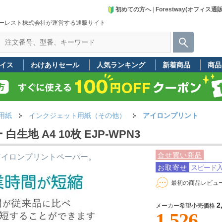
初めての方へ
|
Forestway(オフィス通
ーレスト株式会社が運営する通販サイト
イス
わけありセール
人気ランキング
新着商品
商品
用紙
インクジェット用紙（その他）
アイロンプリント
地 A4 10枚 EJP-WPN3
合せ買い商品
アイロンプリントペーパー。
お取寄せ
スピード
最初の商品レビュ
2
メーカー希望小売価格
1,526