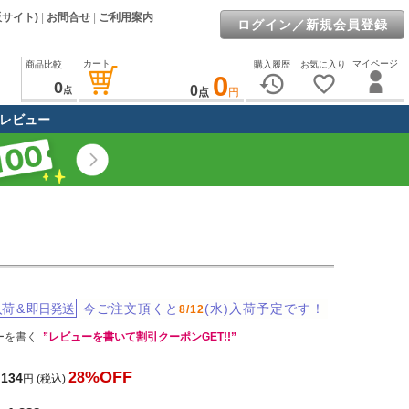
販サイト)
|
お問合せ
|
ご利用案内
ログイン／新規会員登録
カート
マイページ
商品比較
購入履歴
お気に入り
0
history
favorite_border
0
0
点
点
円
レビュー
入荷
&
即日発送
今ご注文頂くと
(水)入荷予定です！
8/12
ーを書く
”レビューを書いて割引クーポンGET!!”
%OFF
28
,134
円
(税込)