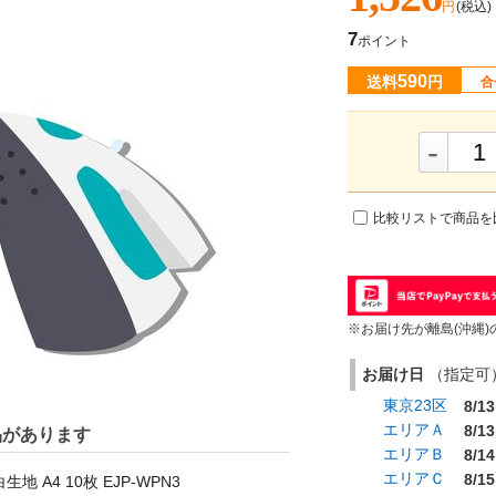
円
(税込)
7
ポイント
590
送料
円
合
-
比較リストで商品を
※お届け先が離島(沖縄)
お届け日
（指定可） 
東京23区
8/13
エリアＡ
8/13
品があります
エリアＢ
8/14
エリアＣ
8/15
A4 10枚 EJP-WPN3