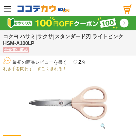
メニュー
コクヨ ハサミ[サクサ]スタンダード刃 ライトピンク
HSM-A100LP
合せ買い商品
2
最初の商品レビューを書く
favorite_border
名
利き手を問わず、すごくきれる！