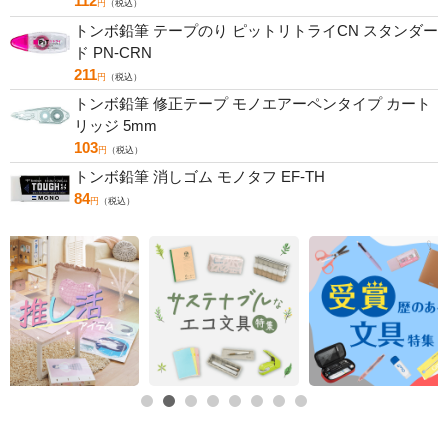
112
円
（税込）
トンボ鉛筆 テープのり ピットリトライCN スタンダー
ド PN-CRN
211
円
（税込）
トンボ鉛筆 修正テープ モノエアーペンタイプ カート
リッジ 5mm
103
円
（税込）
トンボ鉛筆 消しゴム モノタフ EF-TH
84
円
（税込）