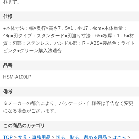
れます。
仕様
●本体寸法：幅×奥行×高さ7．5×1．4×17．4cm●本体重量：
49g●刃タイプ：スタンダード●刃渡り寸法：65●板厚：1．5●材
質：刃部：ステンレス、ハンドル部：R－ABS●製品色：ライト
ピンク●グリーン購入法適合
品番
HSM-A100LP
備考
※メーカーの都合により、パッケージ・仕様等は予告なく変更
になる場合がございます。
この商品のカテゴリ
TOP
>
文具・事務用品
>
切る、貼る、留める用品
>
はさみ
>