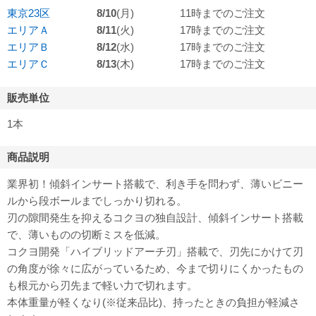
東京23区
8/10
(月)
11時までのご注文
エリアＡ
8/11
(火)
17時までのご注文
エリアＢ
8/12
(水)
17時までのご注文
エリアＣ
8/13
(木)
17時までのご注文
販売単位
1本
商品説明
業界初！傾斜インサート搭載で、利き手を問わず、薄いビニー
ルから段ボールまでしっかり切れる。
刃の隙間発生を抑えるコクヨの独自設計、傾斜インサート搭載
で、薄いものの切断ミスを低減。
コクヨ開発「ハイブリッドアーチ刃」搭載で、刃先にかけて刃
の角度が徐々に広がっているため、今まで切りにくかったもの
も根元から刃先まで軽い力で切れます。
本体重量が軽くなり(※従来品比)、持ったときの負担が軽減さ