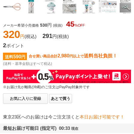
45
円
530
メーカー希望小売価格
(税抜)
%OFF
320
291
円
(税込)
円
(税抜)
2
ポイント
2,980
送料当社負担！
590
合せ買い商品合計
円以上で
送料
円
(送料・基準金額はすべて税込)
※お届け先が離島(沖縄)のご注文はPayPay対象外です
お気に入りに登録
あとで買う
東京23区へのお届けは今ご注文頂くと
本日お届け可能です！
最短お届け可能日 (指定可) 00:33
現在