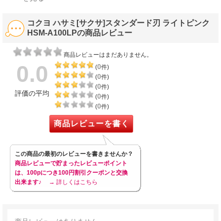
コクヨ ハサミ[サクサ]スタンダード刃 ライトピンク
HSM-A100LPの商品レビュー
商品レビューはまだありません。
0.0
0
(
件)
0
(
件)
0
(
件)
評価の平均
0
(
件)
0
(
件)
商品レビューを書く
この商品の最初のレビューを書きませんか？
商品レビューで貯まったレビューポイント
は、100pにつき100円割引クーポンと交換
出来ます♪
→ 詳しくはこちら