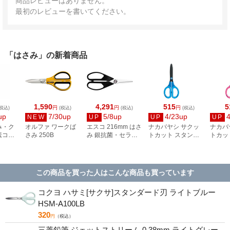
商品レビューはありません。
最初のレビューを書いてください。
「はさみ」の新着商品
1,590
4,291
515
5
円
円
円
税込)
(税込)
(税込)
(税込)
up
7/30up
5/8up
4/23up
NEW
UP
UP
UP
み・ク
オルファ ワークば
エスコ 216mm はさ
ナカバヤシ サクッ
ナカバ
素コー
さみ 250B
み 銀抗菌・セラミ
トカット スタンダ
トカッ
ス製
ックス製 EA912HE-
ードフッ素コート
ードフ
40B-32
42
ブルー NH-SF175B
ピンク 
この商品を買った人はこんな商品も買っています
コクヨ ハサミ[サクサ]スタンダード刃 ライトブルー
HSM-A100LB
320
円
（税込）
三菱鉛筆 ジェットストリーム 0.38mm ライトグレー