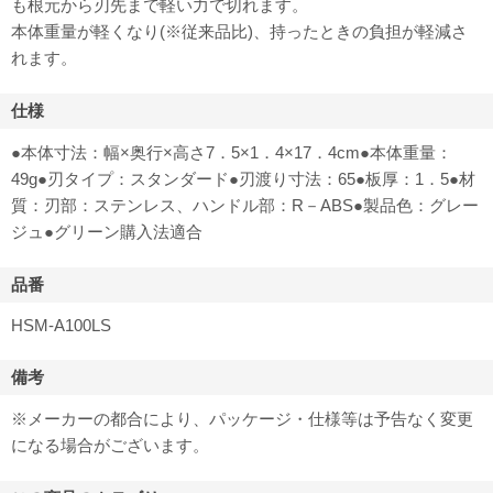
も根元から刃先まで軽い力で切れます。
本体重量が軽くなり(※従来品比)、持ったときの負担が軽減さ
れます。
仕様
●本体寸法：幅×奥行×高さ7．5×1．4×17．4cm●本体重量：
49g●刃タイプ：スタンダード●刃渡り寸法：65●板厚：1．5●材
質：刃部：ステンレス、ハンドル部：R－ABS●製品色：グレー
ジュ●グリーン購入法適合
品番
HSM-A100LS
備考
※メーカーの都合により、パッケージ・仕様等は予告なく変更
になる場合がございます。