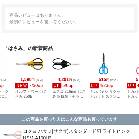
商品レビューはありません。
最初のレビューを書いてください。
「はさみ」の新着商品
1,590
4,291
515
5
円
円
円
税込)
(税込)
(税込)
(税込)
up
7/30up
5/8up
4/23up
NEW
UP
UP
UP
み・ク
オルファ ワークば
エスコ 216mm はさ
ナカバヤシ サクッ
ナカバ
素コー
さみ 250B
み 銀抗菌・セラミ
トカット スタンダ
トカッ
ス製
ックス製 EA912HE-
ードフッ素コート
ードフ
40B-32
42
ブルー NH-SF175B
ピンク 
この商品を買った人はこんな商品も買っています
コクヨ ハサミ[サクサ]スタンダード刃 ライトピンク
HSM-A100LP