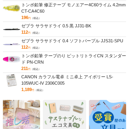
トンボ鉛筆 修正テープ モノエアー4C60ライム 4.2mm
CT-CA4C60
196
円
（税込）
ゼブラ サラサドライ 0.5 黒 JJ31-BK
112
円
（税込）
ゼブラ サラサドライ 0.4 ソフトパープル JJS31-SPU
112
円
（税込）
トンボ鉛筆 テープのり ピットリトライCN スタンダー
ド PN-CRN
211
円
（税込）
CANON カラフル電卓 ミニ卓上 アイボリー LS-
105WUC-IV 2306C005
1,189
円
（税込）