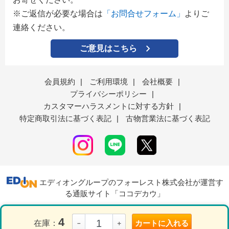
※ご返信が必要な場合は
「お問合せフォーム」
よりご
連絡ください。
ご意見はこちら
会員規約
|
ご利用環境
|
会社概要
|
プライバシーポリシー
|
カスタマーハラスメントに対する方針
|
特定商取引法に基づく表記
|
古物営業法に基づく表記
エディオングループのフォーレスト株式会社が運営す
る通販サイト「ココデカウ」
4
在庫：
カートに入れる
－
＋
表示モード
ＰＣ
スマートフォン