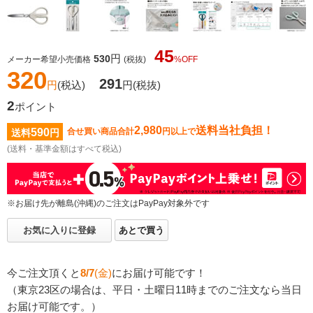
45
円
530
メーカー希望小売価格
(税抜)
%OFF
320
291
円
(税込)
円
(税抜)
2
ポイント
2,980
送料当社負担！
590
合せ買い商品合計
円以上で
送料
円
(送料・基準金額はすべて税込)
※お届け先が離島(沖縄)のご注文はPayPay対象外です
お気に入りに登録
あとで買う
今ご注文頂くと
8/7
(金)
にお届け可能です！
（東京23区の場合は、平日・土曜日11時までのご注文なら当日
お届け可能です。）