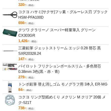
320
円
（税込）
コクヨ ハサミ[サクサ]フッ素・グルーレス刃 ブラック
HSM-PFA100D
656
円
（税込）
クツワ クラリーノ スーパー軽量筆入 グリーン
CX303GR
1,426
円
（税込）
三菱鉛筆 ジェットストリーム エッジ 0.28 替芯 黒
SXR20328.24
147
円
（税込）
パイロット フリクションボールスリム・多色替芯
0.38mm 3色(黒・赤・青)
279
円
（税込）
トンボ鉛筆 替え消しゴム モノグラフ用 3本入 ER-MG
84
円
（税込）
コクヨ リング型紙めくり メクリン M クリア 20個 メ
ク-521T
738
円
（税込）